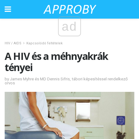
ad
HIV / AIDS
Kapcsolódó feltételek
A HIV és a méhnyakrák
tényei
by James Myhre és MD Dennis Sifris, tábori képesítéssel rendelkező
orvos