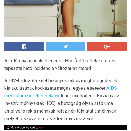
Az előrehaladások ellenére a HIV-fertőzöttek körében
tapasztalható incidencia változatlan marad
A HIV-fertőzötteknél bizonyos rákos megbetegedések
kialakulásának kockázata magas, egyes eseteket
AIDS-
meghatározó feltételeknek
lehet minősíteni
.
Közülük az
invazív méhnyakrák (ICC), a betegség olyan stádiuma,
amellyel a rák a méhnyak felszínén túlmutat a méhnyak
mélyebb szöveteire és a test más részeire.