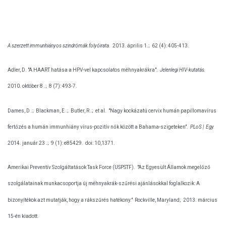
A szerzett immunhiányos szindrómák folyóirata.
2013. április 1.;
62 (4): 405-413.
Adler, D. "A HAART hatása a HPV-vel kapcsolatos méhnyakrákra".
Jelenlegi HIV-kutatás.
2010. október 8 .;
8 (7): 493-7.
Dames, D .;
Blackman, E .;
Butler, R .;
et al.
"Nagy kockázatú cervix humán papillomavírus
fertőzés a humán immunhiány vírus-pozitív nők között a Bahama-szigeteken".
PLoS |
Egy.
2014. január 23 .;
9 (1): e85429.
doi: 10,1371.
Amerikai Preventív Szolgáltatások Task Force (USPSTF).
"Az Egyesült Államok megelőző
szolgálatainak munkacsoportja új méhnyakrák-szűrési ajánlásokkal foglalkozik: A
bizonyítékok azt mutatják, hogy a rákszűrés hatékony."
Rockville, Maryland;
2013. március
15-én kiadott.