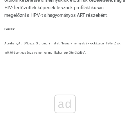
otthoni kezelésre a méhnyakrák előtti rák kezelésére, míg a
HIV-fertőzöttek képesek lesznek profilaktikusan
megelőzni a HPV-t a hagyományos ART részeként.
Forrás:
Abraham, A .;
D'Souza, G .;
Jing, Y .;
et al.
"Invazív méhnyakrák kockázat a HIV-fertőzött
nők körében: egy észak-amerikai multikohort együttműködés".
ad