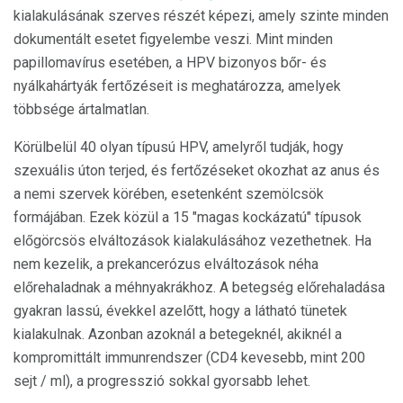
kialakulásának szerves részét képezi, amely szinte minden
dokumentált esetet figyelembe veszi. Mint minden
papillomavírus esetében, a HPV bizonyos bőr- és
nyálkahártyák fertőzéseit is meghatározza, amelyek
többsége ártalmatlan.
Körülbelül 40 olyan típusú HPV, amelyről tudják, hogy
szexuális úton terjed, és fertőzéseket okozhat az anus és
a nemi szervek körében, esetenként szemölcsök
formájában. Ezek közül a 15 "magas kockázatú" típusok
előgörcsös elváltozások kialakulásához vezethetnek. Ha
nem kezelik, a prekancerózus elváltozások néha
előrehaladnak a méhnyakrákhoz. A betegség előrehaladása
gyakran lassú, évekkel azelőtt, hogy a látható tünetek
kialakulnak. Azonban azoknál a betegeknél, akiknél a
kompromittált immunrendszer (CD4 kevesebb, mint 200
sejt / ml), a progresszió sokkal gyorsabb lehet.