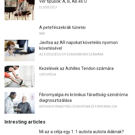
Vér típusok: A, B, AB és O
ELSŐSEGÉLY
A petefészekrák tünetei
RÁK
Javítsa az AR napokat követelés nyomon
követésével
AZ EGÉSZSÉGÜGYI SZAKEMBEREK SZÁMÁRA
Kezelések az Achilles Tendon számára
ORTOPÉDIA
Fibromyalgia és krónikus fáradtság-szindróma
diagnosztizálása
KRÓNIKUS FÁRADTSÁG SZINDRÓMA ÉS FIBROMIALGIA
Intresting articles
Mi az a célja egy 1: 1 autista autista diáknak?