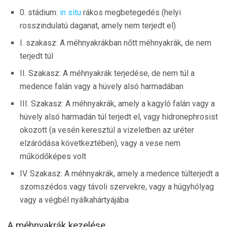
0. stádium:
in situ
rákos megbetegedés (helyi
rosszindulatú daganat, amely nem terjedt el)
I. szakasz: A méhnyakrákban nőtt méhnyakrák, de nem
terjedt túl
II. Szakasz: A méhnyakrák terjedése, de nem túl a
medence falán vagy a hüvely alsó harmadában
III. Szakasz: A méhnyakrák, amely a kagyló falán vagy a
hüvely alsó harmadán túl terjedt el, vagy hidronephrosist
okozott (a vesén keresztül a vizeletben az uréter
elzáródása következtében), vagy a vese nem
működőképes volt
IV. Szakasz: A méhnyakrák, amely a medence túlterjedt a
szomszédos vagy távoli szervekre, vagy a húgyhólyag
vagy a végbél nyálkahártyájába
A méhnyakrák kezelése