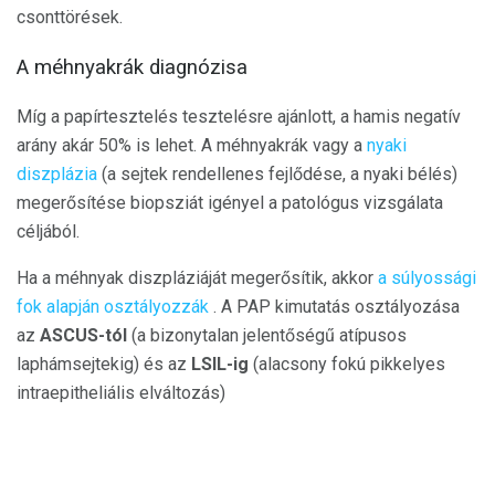
csonttörések.
A méhnyakrák diagnózisa
Míg a papírtesztelés tesztelésre ajánlott, a hamis negatív
arány akár 50% is lehet. A méhnyakrák vagy a
nyaki
diszplázia
(a sejtek rendellenes fejlődése, a nyaki bélés)
megerősítése biopsziát igényel a patológus vizsgálata
céljából.
Ha a méhnyak diszpláziáját megerősítik, akkor
a súlyossági
fok alapján osztályozzák
. A PAP kimutatás osztályozása
az
ASCUS-tól
(a bizonytalan jelentőségű atípusos
laphámsejtekig) és az
LSIL-ig
(alacsony fokú pikkelyes
intraepitheliális elváltozás)