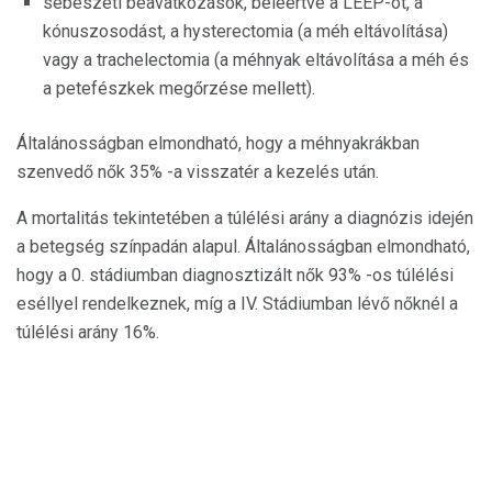
sebészeti beavatkozások, beleértve a LEEP-ot, a
kónuszosodást, a hysterectomia (a méh eltávolítása)
vagy a trachelectomia (a méhnyak eltávolítása a méh és
a petefészkek megőrzése mellett).
Általánosságban elmondható, hogy a méhnyakrákban
szenvedő nők 35% -a visszatér a kezelés után.
A mortalitás tekintetében a túlélési arány a diagnózis idején
a betegség színpadán alapul. Általánosságban elmondható,
hogy a 0. stádiumban diagnosztizált nők 93% -os túlélési
eséllyel rendelkeznek, míg a IV. Stádiumban lévő nőknél a
túlélési arány 16%.