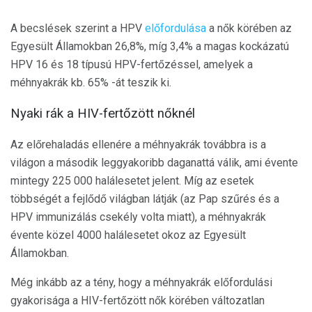
A becslések szerint a HPV
előfordulása
a nők körében az
Egyesült Államokban 26,8%, míg 3,4% a magas kockázatú
HPV 16 és 18 típusú HPV-fertőzéssel, amelyek a
méhnyakrák kb. 65% -át teszik ki.
Nyaki rák a HIV-fertőzött nőknél
Az előrehaladás ellenére a méhnyakrák továbbra is a
világon a második leggyakoribb daganattá válik, ami évente
mintegy 225 000 halálesetet jelent. Míg az esetek
többségét a fejlődő világban látják (az Pap szűrés és a
HPV immunizálás csekély volta miatt), a méhnyakrák
évente közel 4000 halálesetet okoz az Egyesült
Államokban.
Még inkább az a tény, hogy a méhnyakrák előfordulási
gyakorisága a HIV-fertőzött nők körében változatlan