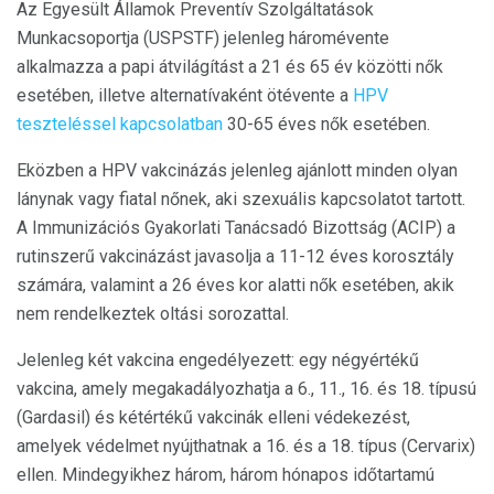
Az Egyesült Államok Preventív Szolgáltatások
Munkacsoportja (USPSTF) jelenleg háromévente
alkalmazza a papi átvilágítást a 21 és 65 év közötti nők
esetében, illetve alternatívaként ötévente a
HPV
teszteléssel kapcsolatban
30-65 éves nők esetében.
Eközben a HPV vakcinázás jelenleg ajánlott minden olyan
lánynak vagy fiatal nőnek, aki szexuális kapcsolatot tartott.
A Immunizációs Gyakorlati Tanácsadó Bizottság (ACIP) a
rutinszerű vakcinázást javasolja a 11-12 éves korosztály
számára, valamint a 26 éves kor alatti nők esetében, akik
nem rendelkeztek oltási sorozattal.
Jelenleg két vakcina engedélyezett: egy négyértékű
vakcina, amely megakadályozhatja a 6., 11., 16. és 18. típusú
(Gardasil) és kétértékű vakcinák elleni védekezést,
amelyek védelmet nyújthatnak a 16. és a 18. típus (Cervarix)
ellen. Mindegyikhez három, három hónapos időtartamú