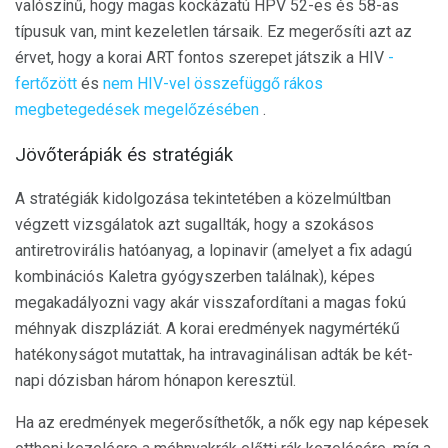
valószínű, hogy magas kockázatú HPV 52-es és 58-as
típusuk van, mint kezeletlen társaik. Ez megerősíti azt az
érvet, hogy a korai ART fontos szerepet játszik a HIV
-
fertőzött
és
nem HIV-vel összefüggő rákos
megbetegedések megelőzésében
.
Jövőterápiák és stratégiák
A stratégiák kidolgozása tekintetében a közelmúltban
végzett vizsgálatok azt sugallták, hogy a szokásos
antiretrovirális hatóanyag, a lopinavir (amelyet a fix adagú
kombinációs Kaletra gyógyszerben találnak), képes
megakadályozni vagy akár visszafordítani a magas fokú
méhnyak diszpláziát. A korai eredmények nagymértékű
hatékonyságot mutattak, ha intravaginálisan adták be két-
napi dózisban három hónapon keresztül.
Ha az eredmények megerősíthetők, a nők egy nap képesek