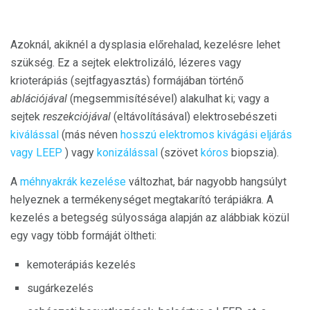
Azoknál, akiknél a dysplasia előrehalad, kezelésre lehet
szükség. Ez a sejtek elektrolizáló, lézeres vagy
krioterápiás (sejtfagyasztás) formájában történő
ablációjával
(megsemmisítésével) alakulhat ki; vagy a
sejtek
reszekciójával
(eltávolításával) elektrosebészeti
kiválással
(más néven
hosszú elektromos kivágási eljárás
vagy LEEP
) vagy
konizálással
(szövet
kóros
biopszia).
A
méhnyakrák kezelése
változhat, bár nagyobb hangsúlyt
helyeznek a termékenységet megtakarító terápiákra. A
kezelés a betegség súlyossága alapján az alábbiak közül
egy vagy több formáját öltheti:
kemoterápiás kezelés
sugárkezelés