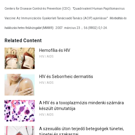
Centers for Disease Control és Prevention (CDC).
"Quadrivalent Human Papillomavirus
Vaccine: Az Immunizációs Gyakorlati Tanácsadó Tanács (ACIP) ajánlásai".
Morbiditás és
halálozási hetes felülvizsgálat (MMWR).
2007. március 23 .;
56 (RR02) 0,1-24.
Related Content
Hemofília és HIV
HIV / AIDS
HIV és Seborrheic dermatitis
HIV / AIDS
A HIV és a toxoplazmózis mindenki számára
készült útmutatója
HIV / AIDS
A szexuális úton terjedő betegségek tünetei,
tünetei és szakaszai