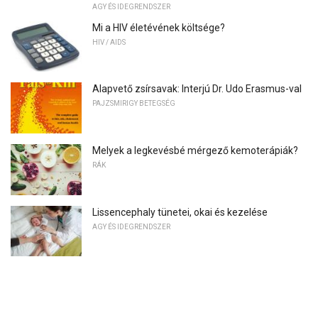
AGY ÉS IDEGRENDSZER
Mi a HIV életévének költsége?
HIV / AIDS
Alapvető zsírsavak: Interjú Dr. Udo Erasmus-val
PAJZSMIRIGY BETEGSÉG
Melyek a legkevésbé mérgező kemoterápiák?
RÁK
Lissencephaly tünetei, okai és kezelése
AGY ÉS IDEGRENDSZER