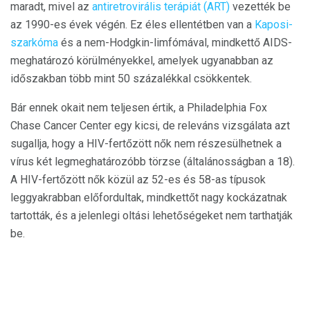
maradt, mivel az
antiretrovirális terápiát (ART)
vezették be
az 1990-es évek végén. Ez éles ellentétben van a
Kaposi-
szarkóma
és a nem-Hodgkin-limfómával, mindkettő AIDS-
meghatározó körülményekkel, amelyek ugyanabban az
időszakban több mint 50 százalékkal csökkentek.
Bár ennek okait nem teljesen értik, a Philadelphia Fox
Chase Cancer Center egy kicsi, de releváns vizsgálata azt
sugallja, hogy a HIV-fertőzött nők nem részesülhetnek a
vírus két legmeghatározóbb törzse (általánosságban a 18).
A HIV-fertőzött nők közül az 52-es és 58-as típusok
leggyakrabban előfordultak, mindkettőt nagy kockázatnak
tartották, és a jelenlegi oltási lehetőségeket nem tarthatják
be.