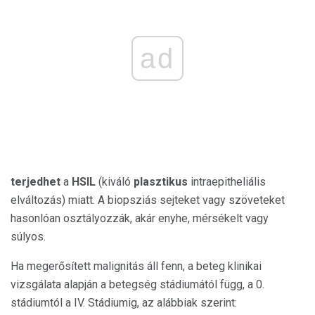
ad
terjedhet
a
HSIL
(kiváló
plasztikus
intraepitheliális
elváltozás) miatt. A biopsziás sejteket vagy szöveteket
hasonlóan osztályozzák, akár enyhe, mérsékelt vagy
súlyos.
Ha megerősített malignitás áll fenn, a beteg klinikai
vizsgálata alapján a betegség stádiumától függ, a 0.
stádiumtól a IV. Stádiumig, az alábbiak szerint: