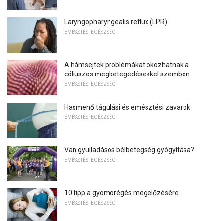
Laryngopharyngealis reflux (LPR)
EMÉSZTÉSI EGÉSZSÉG
A hámsejtek problémákat okozhatnak a
cöliuszos megbetegedésekkel szemben
EMÉSZTÉSI EGÉSZSÉG
Hasmenő tágulási és emésztési zavarok
EMÉSZTÉSI EGÉSZSÉG
Van gyulladásos bélbetegség gyógyítása?
EMÉSZTÉSI EGÉSZSÉG
10 tipp a gyomorégés megelőzésére
EMÉSZTÉSI EGÉSZSÉG