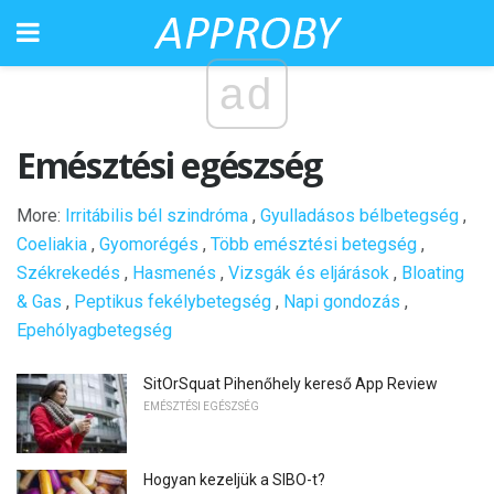
ad
Emésztési egészség
More:
Irritábilis bél szindróma
,
Gyulladásos bélbetegség
,
Coeliakia
,
Gyomorégés
,
Több emésztési betegség
,
Székrekedés
,
Hasmenés
,
Vizsgák és eljárások
,
Bloating
& Gas
,
Peptikus fekélybetegség
,
Napi gondozás
,
Epehólyagbetegség
SitOrSquat Pihenőhely kereső App Review
EMÉSZTÉSI EGÉSZSÉG
Hogyan kezeljük a SIBO-t?