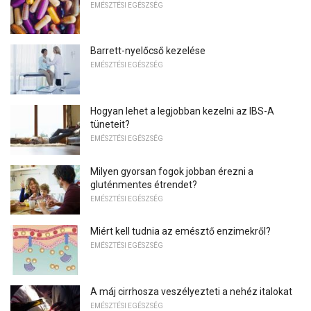
EMÉSZTÉSI EGÉSZSÉG
Barrett-nyelőcső kezelése
EMÉSZTÉSI EGÉSZSÉG
Hogyan lehet a legjobban kezelni az IBS-A
tüneteit?
EMÉSZTÉSI EGÉSZSÉG
Milyen gyorsan fogok jobban érezni a
gluténmentes étrendet?
EMÉSZTÉSI EGÉSZSÉG
Miért kell tudnia az emésztő enzimekről?
EMÉSZTÉSI EGÉSZSÉG
A máj cirrhosza veszélyezteti a nehéz italokat
EMÉSZTÉSI EGÉSZSÉG