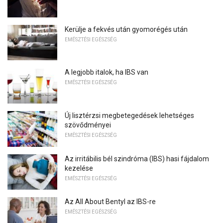
Kerülje a fekvés után gyomorégés után
EMÉSZTÉSI EGÉSZSÉG
A legjobb italok, ha IBS van
EMÉSZTÉSI EGÉSZSÉG
Új lisztérzsi megbetegedések lehetséges
szövődményei
EMÉSZTÉSI EGÉSZSÉG
Az irritábilis bél szindróma (IBS) hasi fájdalom
kezelése
EMÉSZTÉSI EGÉSZSÉG
Az All About Bentyl az IBS-re
EMÉSZTÉSI EGÉSZSÉG