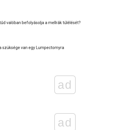
itűd valóban befolyásolja a mellrák túlélését?
 ha szüksége van egy Lumpectomyra
ad
ad