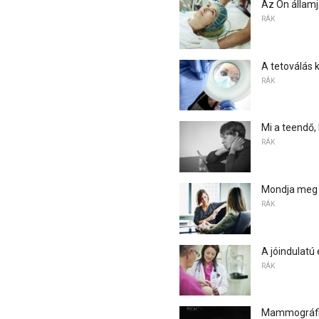
Az Ön állam
RÁK
A tetoválás 
RÁK
Mi a teendő,
RÁK
Mondja meg 
RÁK
A jóindulatú
RÁK
Mammográfia