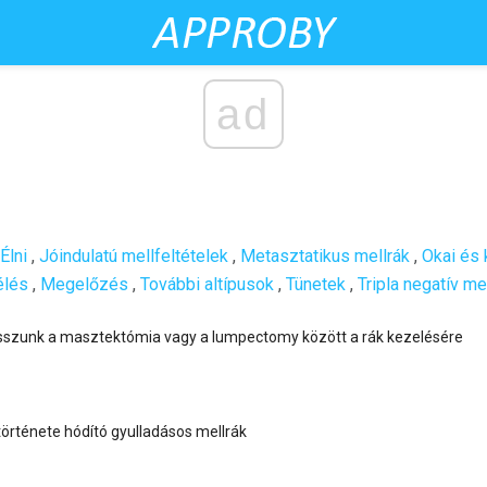
ad
Élni
,
Jóindulatú mellfeltételek
,
Metasztatikus mellrák
,
Okai és 
élés
,
Megelőzés
,
További altípusok
,
Tünetek
,
Tripla negatív me
sszunk a masztektómia vagy a lumpectomy között a rák kezelésére
 története hódító gyulladásos mellrák