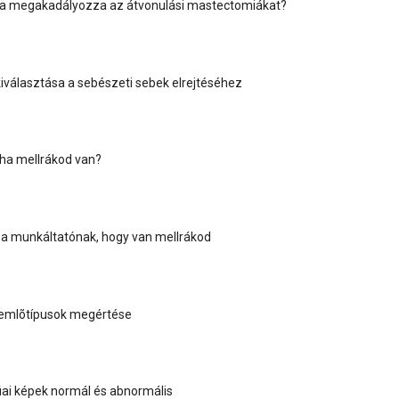
ja megakadályozza az átvonulási mastectomiákat?
kiválasztása a sebészeti sebek elrejtéséhez
 ha mellrákod van?
a munkáltatónak, hogy van mellrákod
 emlõtípusok megértése
i képek normál és abnormális