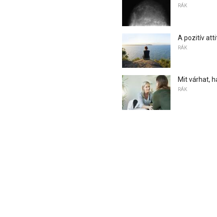
RÁK
A pozitív att
RÁK
Mit várhat,
RÁK