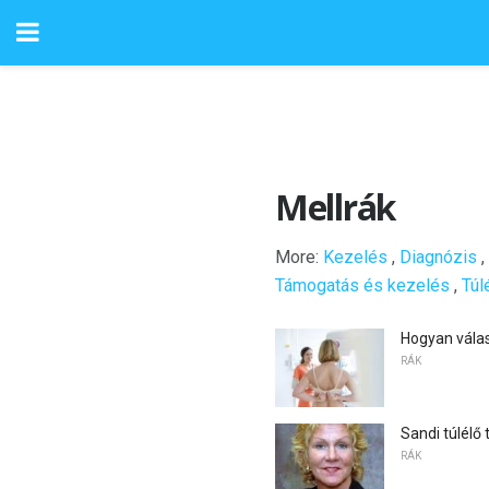
Mellrák
More:
Kezelés
,
Diagnózis
,
Támogatás és kezelés
,
Túl
Hogyan vála
RÁK
Sandi túlélő
RÁK