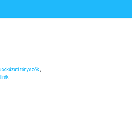
kockázati tényezők
,
llrák