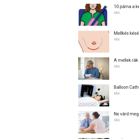
10 párna a k
RÁK
Mellkés késé
RÁK
A mellek rák
RÁK
Balloon Cath
RÁK
Ne várd meg
RÁK