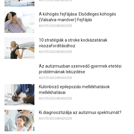
AGY ÉS IDEGRENDSZER
A köhögés fejfájása: Elsődleges köhögés
(Valsalva-manőver) Fejfájás
AGY ÉS IDEGRENDSZER
10 stratégiák a stroke kockázatának
visszafordításához
AGY ÉS IDEGRENDSZER
Az autizmusban szenvedő gyermek etetési
problémáinak leküzdése
AGY ÉS IDEGRENDSZER
Különböző epilepsziás mellékhatások
mellékhatásai
AGY ÉS IDEGRENDSZER
Ki diagnosztizálja az autizmus spektrumát?
AGY ÉS IDEGRENDSZER