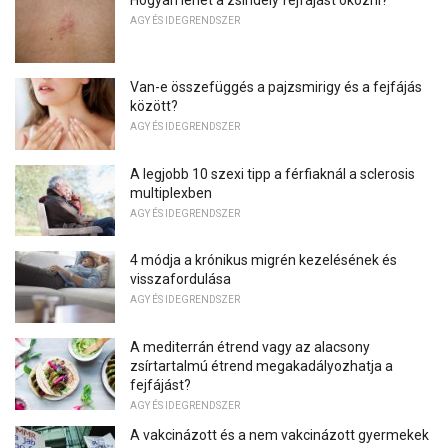
Hogyan lehet a zsindely fejfájást okozni?
AGY ÉS IDEGRENDSZER
Van-e összefüggés a pajzsmirigy és a fejfájás
között?
AGY ÉS IDEGRENDSZER
A legjobb 10 szexi tipp a férfiaknál a sclerosis
multiplexben
AGY ÉS IDEGRENDSZER
4 módja a krónikus migrén kezelésének és
visszafordulása
AGY ÉS IDEGRENDSZER
A mediterrán étrend vagy az alacsony
zsírtartalmú étrend megakadályozhatja a
fejfájást?
AGY ÉS IDEGRENDSZER
A vakcinázott és a nem vakcinázott gyermekek