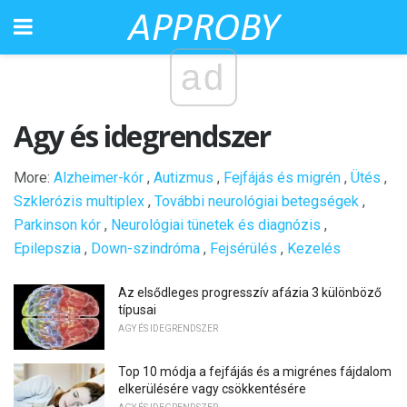
ad
Agy és idegrendszer
More:
Alzheimer-kór
,
Autizmus
,
Fejfájás és migrén
,
Ütés
,
Szklerózis multiplex
,
További neurológiai betegségek
,
Parkinson kór
,
Neurológiai tünetek és diagnózis
,
Epilepszia
,
Down-szindróma
,
Fejsérülés
,
Kezelés
Az elsődleges progresszív afázia 3 különböző
típusai
AGY ÉS IDEGRENDSZER
Top 10 módja a fejfájás és a migrénes fájdalom
elkerülésére vagy csökkentésére