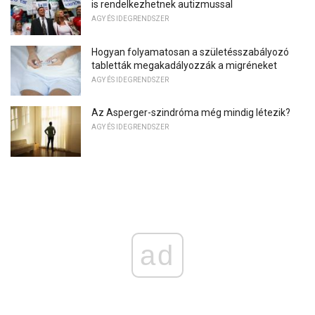
is rendelkezhetnek autizmussal
AGY ÉS IDEGRENDSZER
Hogyan folyamatosan a születésszabályozó
tabletták megakadályozzák a migréneket
AGY ÉS IDEGRENDSZER
Az Asperger-szindróma még mindig létezik?
AGY ÉS IDEGRENDSZER
ad