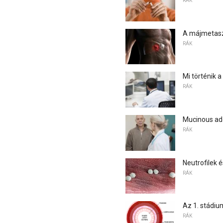
RÁK
A májmetasz
RÁK
Mi történik 
RÁK
Mucinous a
RÁK
Neutrofilek 
RÁK
Az 1. stádiu
RÁK