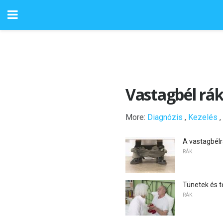
Vastagbél rá
More:
Diagnózis
,
Kezelés
,
A vastagbélr
RÁK
Tünetek és t
RÁK