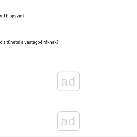
ont biopszia?
ols tünetei a vastagbélráknak?
ad
ad