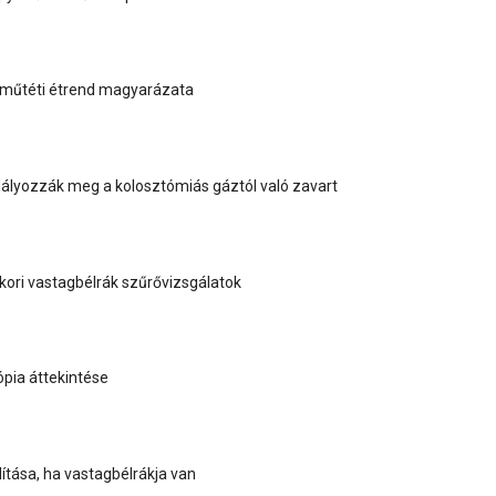
-műtéti étrend magyarázata
ályozzák meg a kolosztómiás gáztól való zavart
ori vastagbélrák szűrővizsgálatok
pia áttekintése
lítása, ha vastagbélrákja van