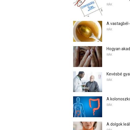
RÁK
A vastagbél
RÁK
Hogyan akad
RÁK
Kevésbé gyak
RÁK
A kolonoszkó
RÁK
A dolgok leál