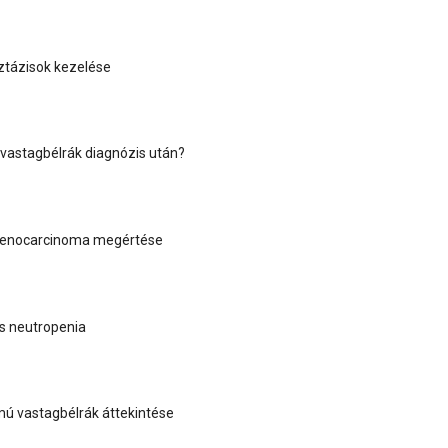
tázisok kezelése
a vastagbélrák diagnózis után?
denocarcinoma megértése
és neutropenia
mú vastagbélrák áttekintése