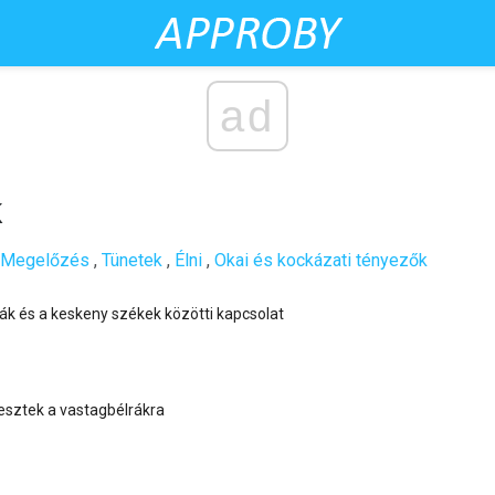
ad
k
Megelőzés
,
Tünetek
,
Élni
,
Okai és kockázati tényezők
ák és a keskeny székek közötti kapcsolat
esztek a vastagbélrákra