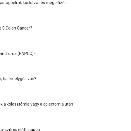
vastagbélrák kockázat és megelőzés
e 0 Colon Cancer?
szindróma (HNPCC)?
ni, ha émelygés van?
zik a kolosztómia vagy a colectomia után
y szűrés előtti napon