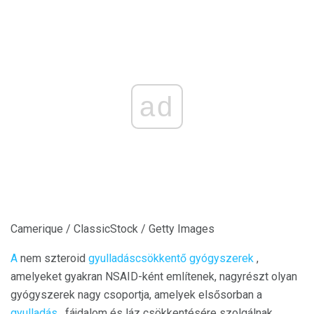
ad
Camerique / ClassicStock / Getty Images
A
nem szteroid
gyulladáscsökkentő gyógyszerek
,
amelyeket gyakran NSAID-ként említenek, nagyrészt olyan
gyógyszerek nagy csoportja, amelyek elsősorban a
gyulladás
, fájdalom és láz csökkentésére szolgálnak.