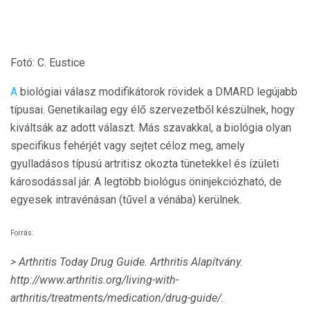
Fotó: C. Eustice
A
biológiai válasz modifikátorok rövidek a DMARD legújabb
típusai. Genetikailag egy élő szervezetből készülnek, hogy
kiváltsák az adott választ. Más szavakkal, a biológia olyan
specifikus fehérjét vagy sejtet céloz meg, amely
gyulladásos típusú artritisz okozta tünetekkel és ízületi
károsodással jár. A legtöbb biológus öninjekciózható, de
egyesek intravénásan (tűvel a vénába) kerülnek.
Forrás:
> Arthritis Today Drug Guide.
Arthritis Alapítvány.
http://www.arthritis.org/living-with-
arthritis/treatments/medication/drug-guide/.