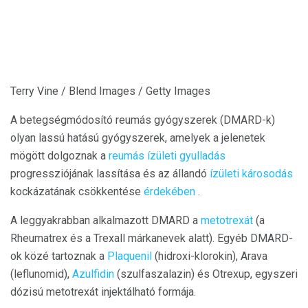
Terry Vine / Blend Images / Getty Images
A betegségmódosító reumás gyógyszerek (DMARD-k)
olyan lassú hatású gyógyszerek, amelyek a jelenetek
mögött dolgoznak a
reumás ízületi gyulladás
progressziójának lassítása és az állandó
ízületi károsodás
kockázatának csökkentése
érdekében
.
A leggyakrabban alkalmazott DMARD a
metotrexát
(a
Rheumatrex és a Trexall márkanevek alatt). Egyéb DMARD-
ok közé tartoznak a
Plaquenil
(hidroxi-klorokin), Arava
(leflunomid),
Azulfidin
(szulfaszalazin) és Otrexup, egyszeri
dózisú metotrexát injektálható formája.