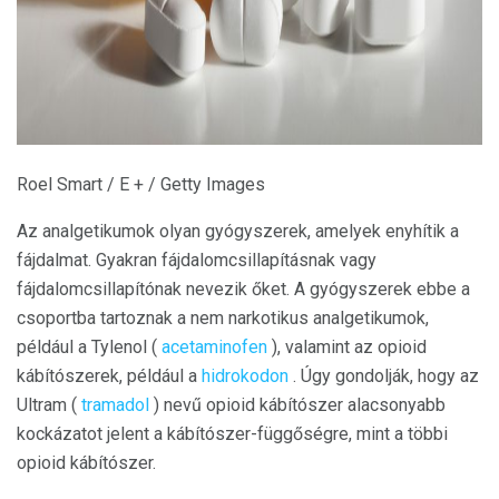
Roel Smart / E + / Getty Images
Az analgetikumok olyan gyógyszerek, amelyek enyhítik a
fájdalmat. Gyakran fájdalomcsillapításnak vagy
fájdalomcsillapítónak nevezik őket. A gyógyszerek ebbe a
csoportba tartoznak a nem narkotikus analgetikumok,
például a Tylenol (
acetaminofen
), valamint az opioid
kábítószerek, például a
hidrokodon
. Úgy gondolják, hogy az
Ultram (
tramadol
) nevű opioid kábítószer alacsonyabb
kockázatot jelent a kábítószer-függőségre, mint a többi
opioid kábítószer.