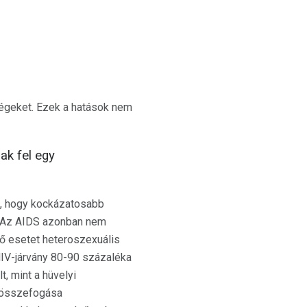
égeket. Ezek a hatások nem
ak fel egy
k, hogy kockázatosabb
s. Az AIDS azonban nem
dő esetet heteroszexuális
 HIV-járvány 80-90 százaléka
t, mint a hüvelyi
g összefogása