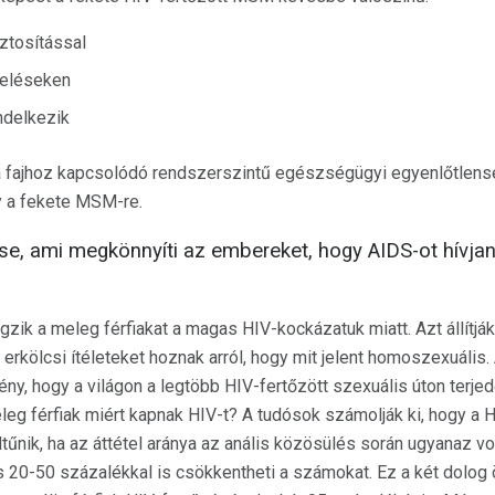
ztosítással
eléseken
delkezik
a fajhoz kapcsolódó rendszerszintű egészségügyi egyenlőtlens
y a fekete MSM-re.
e, ami megkönnyíti az embereket, hogy AIDS-ot hívjan
ik a meleg férfiakat a magas HIV-kockázatuk miatt. Azt állítjá
y erkölcsi ítéleteket hoznak arról, hogy mit jelent homoszexuáli
y, hogy a világon a legtöbb HIV-fertőzött szexuális úton terje
eleg férfiak miért kapnak HIV-t? A tudósok számolják ki, hogy a
űnik, ha az áttétel aránya az anális közösülés során ugyanaz vol
és 20-50 százalékkal is csökkentheti a számokat. Ez a két dolo