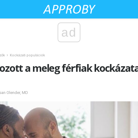
ad
zők
Kockázati populációk
ozott a meleg férfiak kockázata
usan Olender, MD