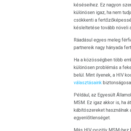
késéseihez. Ez nagyon sze
különösen igaz, ha nem tudj
csökkenti a fertőzőképessé
késleltetése tovább növeli
Ráadásul egyes meleg férfia
partnereik nagy hányada fert
Ha a közösségben több embe
különösen problémás a feke
belül. Mint ilyenek, a HIV 
választásaink
biztonságosa
Például, az Egyesült Állam
MSM. Ez igaz akkor is, ha 
kábítószereket használnak 
egyenlőtlenséget.
Más HIV-pozitív MSM-hez k