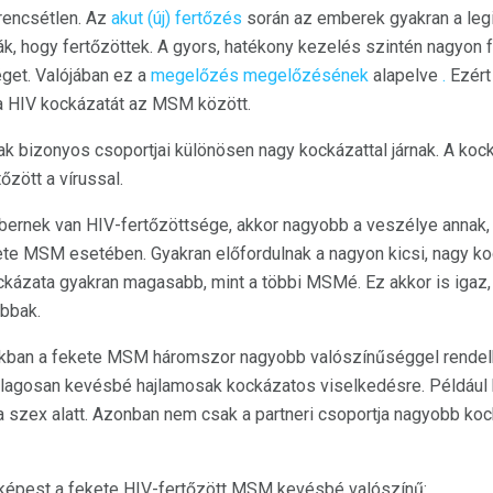
rencsétlen. Az
akut (új) fertőzés
során az emberek gyakran a le
ák, hogy fertőzöttek. A gyors, hatékony kezelés szintén nagyon 
get. Valójában ez a
megelőzés megelőzésének
alapelve
.
Ezért
 a HIV kockázatát az MSM között.
k bizonyos csoportjai különösen nagy kockázattal járnak. A kock
őzött a vírussal.
rnek van HIV-fertőzöttsége, akkor nagyobb a veszélye annak, ho
te MSM esetében. Gyakran előfordulnak a nagyon kicsi, nagy 
kockázata gyakran magasabb, mint a többi MSMé. Ez akkor is igaz
bbak.
okban a fekete MSM háromszor nagyobb valószínűséggel rendelke
átlagosan kevésbé hajlamosak kockázatos viselkedésre. Például
a szex alatt. Azonban nem csak a partneri csoportja nagyobb ko
épest a fekete HIV-fertőzött MSM kevésbé valószínű: