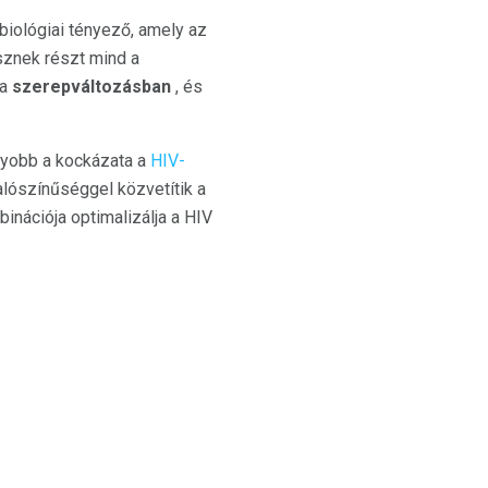
biológiai tényező, amely az
sznek részt mind a
a
szerepváltozásban
, és
gyobb a kockázata a
HIV-
alószínűséggel közvetítik a
inációja optimalizálja a HIV