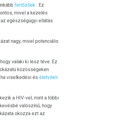
ginkább
fertőzőek
. Ez
fontos, mivel a kezelés
 az egészségügyi ellátás
ázat nagy, mivel potenciális
gy valaki ki lesz téve. Ez
kockázatú közösségeken
, ha viselkedési és
életviteli
zik a HIV-vel, mint a többi
 kevésbé valószínű, hogy
ckázata okozza ezt az