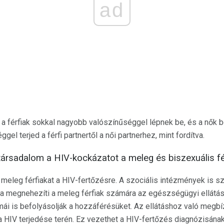
ad
a férfiak sokkal nagyobb valószínűséggel lépnek be, és a nők b
el terjed a férfi partnertől a női partnerhez, mint fordítva.
ársadalom a HIV-kockázatot a meleg és biszexuális fé
 meleg férfiakat a HIV-fertőzésre. A szociális intézmények is s
a megnehezíti a meleg férfiak számára az egészségügyi ellátást
i is befolyásolják a hozzáférésüket. Az ellátáshoz való megbí
 a HIV terjedése terén. Ez vezethet a HIV-fertőzés diagnózisán