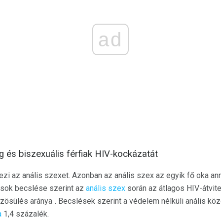
ad
eg és biszexuális férfiak HIV-kockázatát
zi az anális szexet. Azonban az anális szex az egyik fő oka ann
ósok becslése szerint az
anális szex
során az átlagos HIV-átvit
özösülés aránya
.
Becslések szerint a védelem nélküli anális kö
a
1,4 százalék.