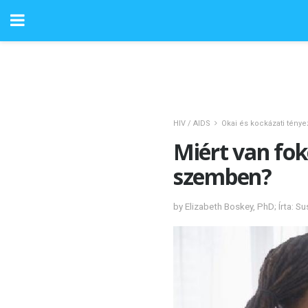
HIV / AIDS
Okai és kockázati ténye
Miért van fok
szemben?
by Elizabeth Boskey, PhD; Írta: S