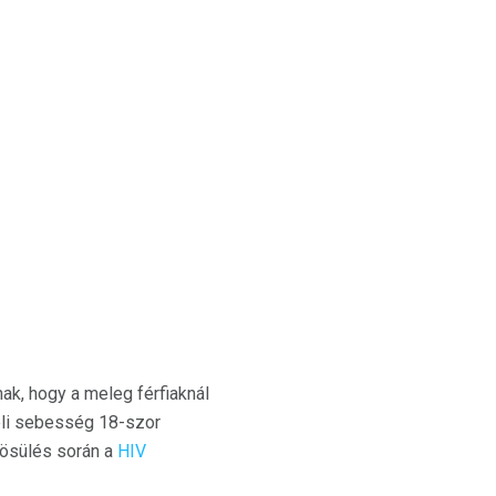
ak, hogy a meleg férfiaknál
eli sebesség 18-szor
zösülés során a
HIV