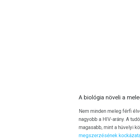
A biológia növeli a mel
Nem minden meleg férfi élve
nagyobb a HIV-arány. A tud
magasabb, mint a hüvelyi k
megszerzésének kockázat