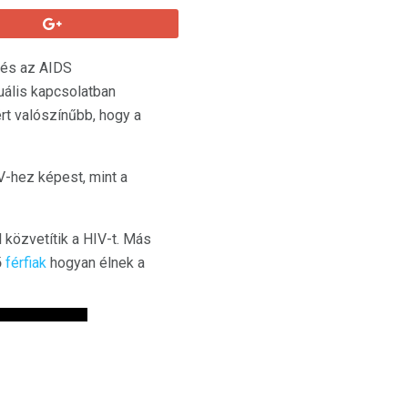
és az AIDS
uális kapcsolatban
t valószínűbb, hogy a
V-hez képest, mint a
közvetítik a HIV-t. Más
ő
férfiak
hogyan élnek a