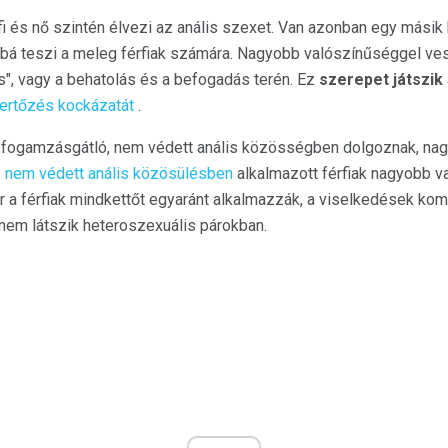
i és nő szintén élvezi az anális szexet. Van azonban egy másik 
bá teszi a meleg férfiak számára. Nagyobb valószínűséggel ve
és", vagy a behatolás és a befogadás terén. Ez
szerepet játszik
fertőzés kockázatát
.
k a fogamzásgátló, nem védett anális közösségben dolgoznak, na
,
nem védett anális közösülésben
alkalmazott férfiak nagyobb v
r a férfiak mindkettőt egyaránt alkalmazzák, a viselkedések komb
nem látszik heteroszexuális párokban.