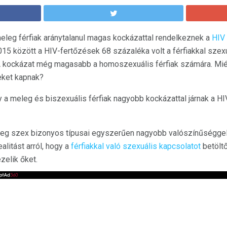
eleg férfiak aránytalanul magas kockázattal rendelkeznek a
HIV
5 között a HIV-fertőzések 68 százaléka volt a férfiakkal szex
A kockázat még magasabb a homoszexuális férfiak számára. Miér
eket kapnak?
a meleg és biszexuális férfiak nagyobb kockázattal járnak a HI
eleg szex bizonyos típusai egyszerűen nagyobb valószínűséggel 
alitást arról, hogy a
férfiakkal való szexuális kapcsolatot
betölt
zelik őket.