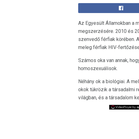
Az Egyesült Államokban a m
megszerzésére. 2010 és 201
szenvedő férfiak körében. 
meleg férfiak HIV-fertőzés
Számos oka van annak, hogy 
homoszexuálisok.
Néhány ok a biológiai. A m
okok tükrözik a társadalmi re
világban, és a társadalom ke