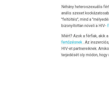
Néhány heteroszexuális férf
anális szexet kockázatosab
"feltöltés", mind a "mélyed
bizonyítottan növeli a HIV-
Miért? Azok a férfiak, aki
fertőzésnek
. Az inszerciós
HIV-et partnereiknek. Amiko
terjedését oly módon, hogy 