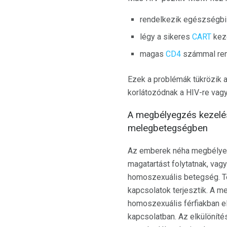
rendelkezik egészségbi
légy a sikeres
CART
kez
magas
CD4
számmal ren
Ezek a problémák tükrözik 
korlátozódnak a HIV-re vag
A megbélyegzés kezelés
melegbetegségben
Az emberek néha megbélyegz
magatartást folytatnak, vag
homoszexuális betegség. Tén
kapcsolatok terjesztik. A m
homoszexuális férfiakban elt
kapcsolatban. Az elkülönít