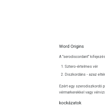
Word Origins
A "serodiscordant" kifejezés
Sztero-értelmes vér
Diszkordáns - azaz elt
Ezért egy szerodiszkordó pá
vérmarkerekkel vagy vérviz
kockázatok