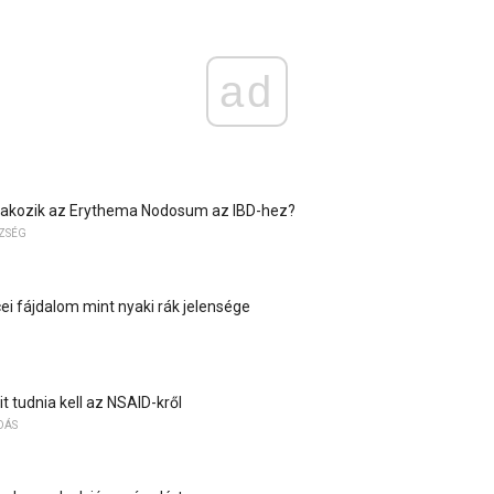
ad
lakozik az Erythema Nodosum az IBD-hez?
SZSÉG
i fájdalom mint nyaki rák jelensége
t tudnia kell az NSAID-kről
DÁS