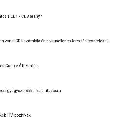
tos a CD4 / CD8 arány?
an van a CD4 számláló és a vírusellenes terhelés tesztelése?
nt Couple Áttekintés
vosi gyógyszerekkel való utazásra
ek HIV-pozitívak