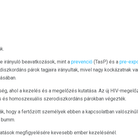
k.
 irányuló beavatkozások, mint a
prevenció
(TasP) és a
pre-expo
iszkordáns párok tagjaira irányultak, mivel nagy kockázatnak va
ásában.
ség, ahol a kezelés és a megelőzés kutatása. Az új HIV-megel
is és homoszexuális szerodiszkordáns párokban végezték.
ák, hogy a fertőzött személyek ebben a kapcsolatban valószínűl
b bumm.
atások megfigyelésére kevesebb ember kezelésénél.