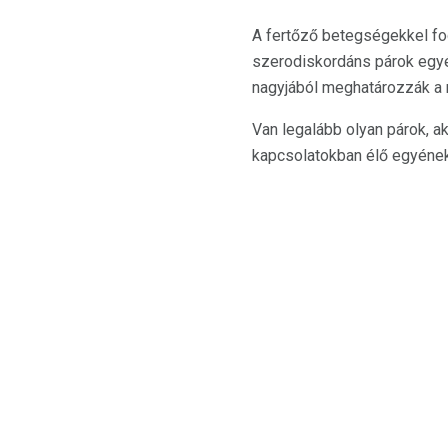
A fertőző betegségekkel fog
szerodiskordáns párok egyé
nagyjából meghatározzák a
Van legalább olyan párok, ak
kapcsolatokban élő egyének 