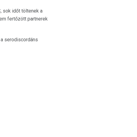
 sok időt töltenek a
em fertőzött partnerek
y a serodiscordáns