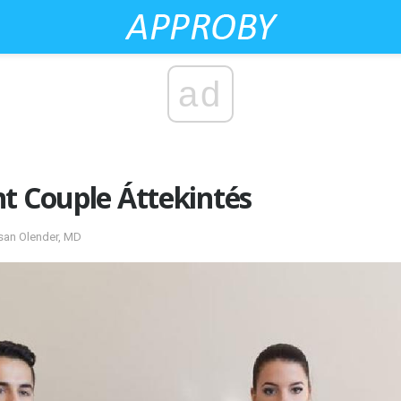
ad
t Couple Áttekintés
usan Olender, MD