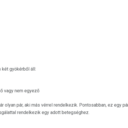
 két gyökérből áll:
érő vagy nem egyező
r olyan pár, aki más vérrel rendelkezik. Pontosabban, ez egy pár
sgálattal rendelkezik egy adott betegséghez.