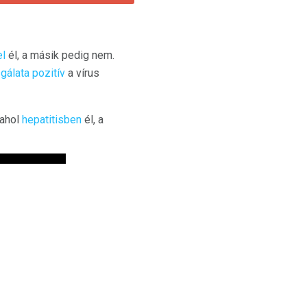
el
él, a másik pedig nem.
gálata pozitív
a vírus
 ahol
hepatitisben
él, a