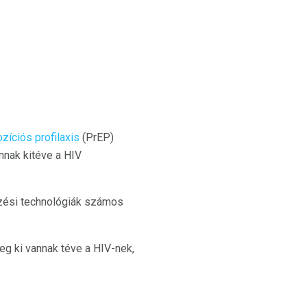
zíciós profilaxis
(PrEP)
nnak kitéve a HIV
őzési technológiák számos
eg ki vannak téve a HIV-nek,