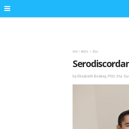
HIV / AIDS
Élni
Serodiscordan
by Elizabeth Boskey, PhD; Írta: S