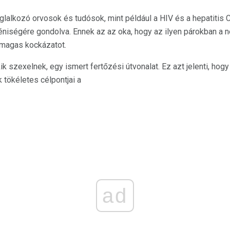
lalkozó orvosok és tudósok, mint például a HIV és a hepatitis C,
niségére gondolva. Ennek az az oka, hogy az ilyen párokban a n
 magas kockázatot.
ik szexelnek, egy ismert fertőzési útvonalat. Ez azt jelenti, hog
tökéletes célpontjai a
ad