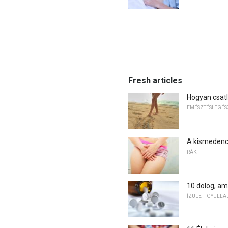
Fresh articles
Hogyan csat
EMÉSZTÉSI EGÉ
A kismedence
RÁK
10 dolog, ami
ÍZÜLETI GYULLA