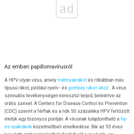
ad
Az emberi papillomavírusról
A HPV olyan vírus, amely
méhnyakrákot
és ritkábban más
típusú rákot, például nyelv- és
gombás rákot okoz
. A vírus
szexuális tevékenységen keresztül terjed, beleértve az
orális szexet. A Centers for Disease Control és Prevention
(CDC) szerint a férfiak és a nők 50 százaléka HPV fertőzött
életük egy bizonyos pontján. A vírusnak tulajdonítható a
fej-
és nyakrákok
közelmúltbeli emelkedése. Bár az 55 éves