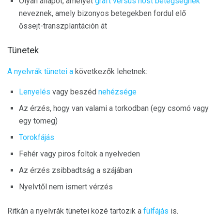
Olyan állapot, amelyet
graft versus host betegségnek
neveznek, amely bizonyos betegekben fordul elő
őssejt-transzplantáción át
Tünetek
A nyelvrák tünetei a
következők lehetnek:
Lenyelés
vagy beszéd
nehézsége
Az érzés, hogy van valami a torkodban (egy csomó vagy
egy tömeg)
Torokfájás
Fehér vagy piros foltok a nyelveden
Az érzés zsibbadtság a szájában
Nyelvtől nem ismert vérzés
Ritkán a nyelvrák tünetei közé tartozik a
fülfájás
is.