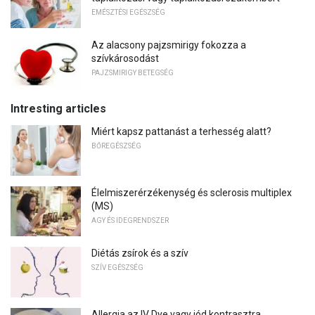
EMÉSZTÉSI EGÉSZSÉG
Az alacsony pajzsmirigy fokozza a
szívkárosodást
PAJZSMIRIGY BETEGSÉG
Intresting articles
Miért kapsz pattanást a terhesség alatt?
BŐREGÉSZSÉG
Élelmiszerérzékenység és sclerosis multiplex
(MS)
AGY ÉS IDEGRENDSZER
Diétás zsírok és a szív
SZÍV EGÉSZSÉG
Allergia az IV Dye vagy jód kontrasztra