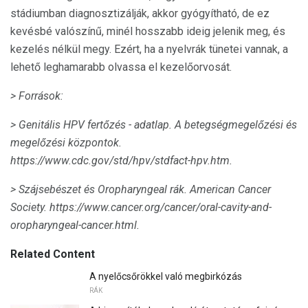
stádiumban diagnosztizálják, akkor gyógyítható, de ez
kevésbé valószínű, minél hosszabb ideig jelenik meg, és
kezelés nélkül megy. Ezért, ha a nyelvrák tünetei vannak, a
lehető leghamarabb olvassa el kezelőorvosát.
> Források:
> Genitális HPV fertőzés - adatlap.
A betegségmegelőzési és
megelőzési központok.
https://www.cdc.gov/std/hpv/stdfact-hpv.htm.
> Szájsebészet és Oropharyngeal rák.
American Cancer
Society.
https://www.cancer.org/cancer/oral-cavity-and-
oropharyngeal-cancer.html.
Related Content
A nyelőcsőrökkel való megbirkózás
RÁK