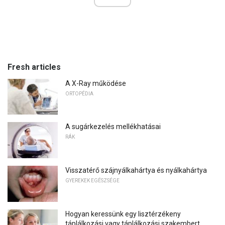
Fresh articles
A X-Ray működése
ORTOPÉDIA
A sugárkezelés mellékhatásai
RÁK
Visszatérő szájnyálkahártya és nyálkahártya
GYEREKEK EGÉSZSÉGE
Hogyan keressünk egy lisztérzékeny
táplálkozási vagy táplálkozási szakembert