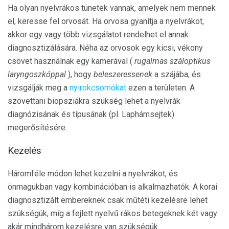
Ha olyan nyelvrákos tünetek vannak, amelyek nem mennek
el, keresse fel orvosát. Ha orvosa gyanítja a nyelvrákot,
akkor egy vagy több vizsgálatot rendelhet el annak
diagnosztizálására. Néha az orvosok egy kicsi, vékony
csövet használnak egy kamerával (
rugalmas száloptikus
laryngoszkóppal
), hogy
beleszeressenek
a szájába, és
vizsgálják meg a
nyirokcsomókat
ezen a területen. A
szövettani biopsziákra szükség lehet a nyelvrák
diagnózisának és típusának (pl. Laphámsejtek)
megerősítésére.
Kezelés
Háromféle módon lehet kezelni a nyelvrákot, és
önmagukban vagy kombinációban is alkalmazhatók. A korai
diagnosztizált embereknek csak műtéti kezelésre lehet
szükségük, míg a fejlett nyelvű rákos betegeknek két vagy
akár mindhárom kezelésre van szükségük.