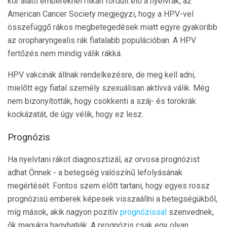
kor alatti embereknél ritkán fordult elő a nyelvrák, az
American Cancer Society megjegyzi, hogy a HPV-vel
összefüggő rákos megbetegedések miatt egyre gyakoribb
az oropharyngealis rák fiatalabb populációban. A HPV
fertőzés nem mindig válik rákká.
HPV vakcinák állnak rendelkezésre, de meg kell adni,
mielőtt egy fiatal személy szexuálisan aktívvá válik. Még
nem bizonyították, hogy csökkenti a száj- és torokrák
kockázatát, de úgy vélik, hogy ez lesz.
Prognózis
Ha nyelvtani rákot diagnosztizál, az orvosa prognózist
adhat Önnek - a betegség valószínű lefolyásának
megértését. Fontos szem előtt tartani, hogy egyes rossz
prognózisú emberek képesek visszaállni a betegségükből,
míg mások, akik nagyon pozitív
prognózissal
szenvednek,
ők magukra hagyhatják. A prognózis csak egy olyan