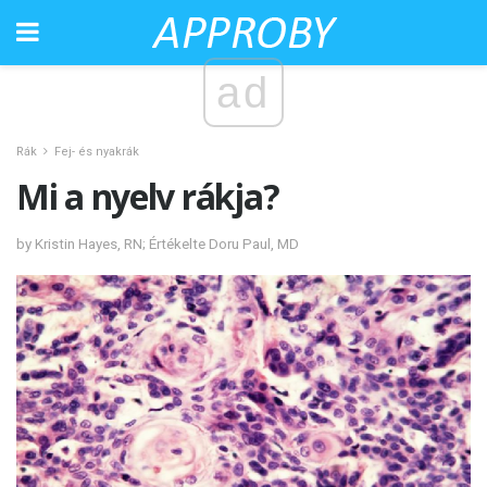
ad
Rák
Fej- és nyakrák
Mi a nyelv rákja?
by Kristin Hayes, RN; Értékelte Doru Paul, MD