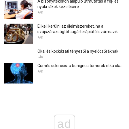
A bizonyítékokon alapuló útmutatás a fej- és
nyaki rákok kezelésére
RÁK
El kell kerülni az élelmiszereket, ha a
szájszárazságtól sugárterápiától származik
RÁK
Okai és kockázati tényezői a nyelőcsőráknak
RÁK
Gümős sclerosis: a benignus tumorok ritka oka
RÁK
ad