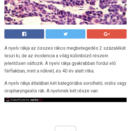
A nyelv rákja az összes rákos megbetegedés 2 százalékát
teszi ki, de az incidencia a világ különböző részein
jelentősen változik. A nyelv rákja gyakrabban fordul elő
férfiakban, mint a nőknél, és 40 év alatt ritka.
A nyelv rákja általában két kategóriába sorolható; orális vagy
oropharyngealis rák. A nyelvnek két része van.