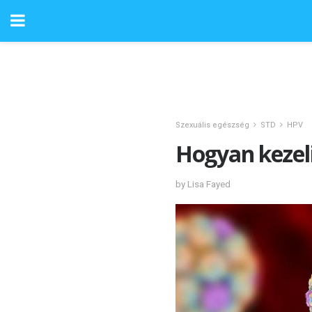
Szexuális egészség
STD
HPV
Hogyan kezel
by Lisa Fayed