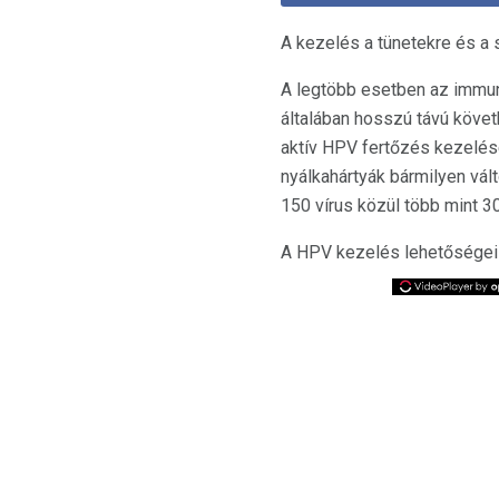
A kezelés a tünetekre és a
A legtöbb esetben az immun
általában hosszú távú követ
aktív HPV fertőzés kezelés
nyálkahártyák bármilyen vál
150 vírus közül több mint 
A HPV kezelés lehetőségei 