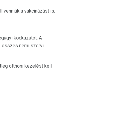
 venniük a vakcinázást is.
égügyi kockázatot. A
z összes nemi szervi
eg otthoni kezelést kell