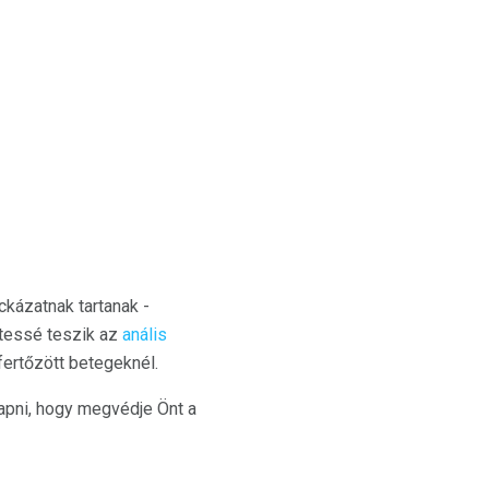
ckázatnak tartanak -
tessé teszik az
anális
fertőzött betegeknél.
pni, hogy megvédje Önt a