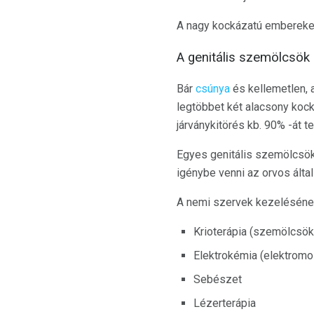
A nagy kockázatú embereket 
A genitális szemölcsök
Bár
csúnya
és kellemetlen, 
legtöbbet két alacsony koc
járványkitörés kb. 90% -át te
Egyes genitális szemölcsök 
igénybe venni az orvos által
A nemi szervek kezeléséne
Krioterápia (szemölcsök
Elektrokémia (elektrom
Sebészet
Lézerterápia