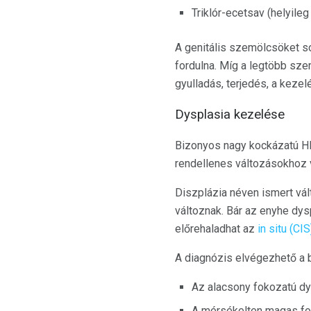
Triklór-ecetsav (helyile
A genitális szemölcsöket so
fordulna. Míg a legtöbb sze
gyulladás, terjedés, a kezel
Dysplasia kezelése
Bizonyos nagy kockázatú H
rendellenes változásokhoz 
Diszplázia néven ismert vá
változnak. Bár az enyhe dys
előrehaladhat az
in situ (CI
A diagnózis elvégezhető a 
Az alacsony fokozatú dy
A mérsékelten magas fok