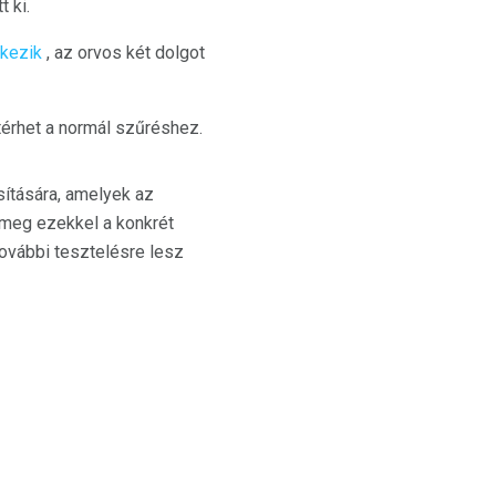
 ki.
lkezik
, az orvos két dolgot
térhet a normál szűréshez.
ítására, amelyek az
 meg ezekkel a konkrét
további tesztelésre lesz