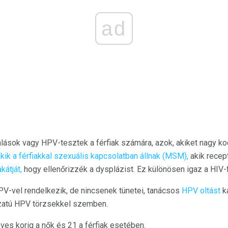
ad
lások vagy HPV-tesztek a férfiak számára, azok, akiket nagy ko
 akik a férfiakkal szexuális kapcsolatban állnak (MSM),
akik recep
kátját,
hogy ellenőrizzék a dysplázist. Ez különösen igaz a HIV-
V-vel rendelkezik, de nincsenek tünetei, tanácsos
HPV oltást
ka
zatú HPV törzsekkel szemben.
ves korig a nők és 21 a férfiak esetében.