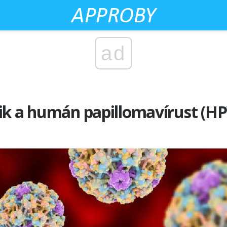
ad
ik a humán papillomavírust (HP