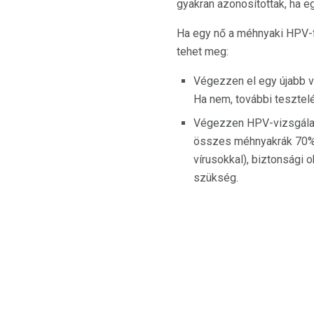
gyakran azonosítottak, ha e
Ha egy nő a méhnyaki HPV-f
tehet meg:
Végezzen el egy újabb v
Ha nem, további tesztel
Végezzen HPV-vizsgálat
összes méhnyakrák 70% -
vírusokkal), biztonsági 
szükség.