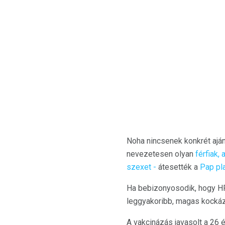
Noha nincsenek konkrét aján
nevezetesen olyan
férfiak,
szexet -
átesették a
Pap pla
Ha bebizonyosodik, hogy HP
leggyakoribb, magas kocká
A vakcinázás javasolt a 26 é