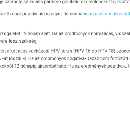
gy személy szexuális partnere genitális szemölcsöket fejlesztett
ertőzésre pozitívnak bizonyul, de normális
papszúrással rende
izsgálatot 12 hónap alatt. Ha az eredmények normálisak, vissza
ésre lesz szükség.
ot a két nagy kockázatú HPV-törzs (HPV 16 és HPV 18) azonos
át teszik ki. Ha az eredmények negatívak (azaz nem fertőzött
okokból 12 hónapig újrapróbálható. Ha az eredmények pozitívak, 