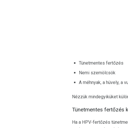
Tünetmentes fertőzés
Nemi szemölcsök
A méhnyak, a hüvely, a vu
Nézzük mindegyiküket külön
Tünetmentes fertőzés 
Ha a HPV-fertőzés tünetment