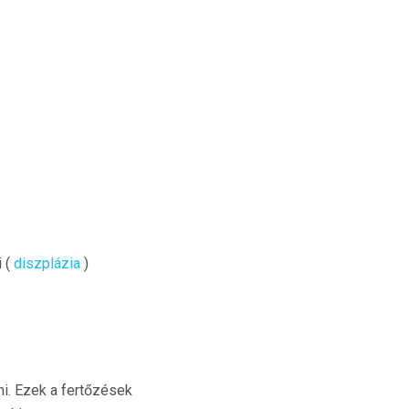
i (
diszplázia
)
ni. Ezek a fertőzések