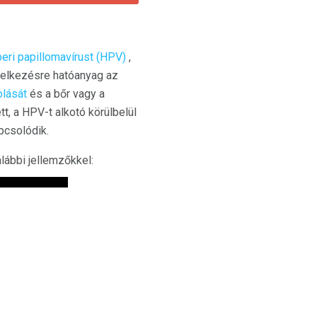
eri papillomavírust (HPV)
,
ndelkezésre hatóanyag az
lását
és a bőr vagy a
t, a HPV-t alkotó körülbelül
pcsolódik.
lábbi jellemzőkkel: