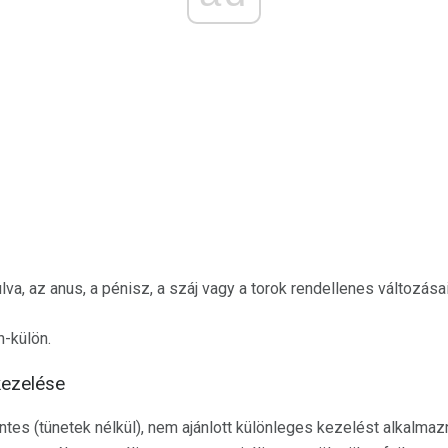
lva, az anus, a pénisz, a száj vagy a torok rendellenes változása
-külön.
kezelése
es (tünetek nélkül), nem ajánlott különleges kezelést alkalmaz