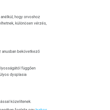
 anélkül, hogy orvoshoz
elhetnek, különösen vérzés,
az anusban bekövetkező
úlyosságától függően
úlyos dysplasia
ással közelítenek.
 magában foglalja egy
hurkos