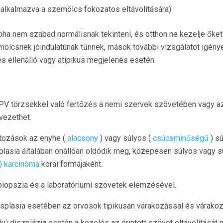
g alkalmazva a szemölcs fokozatos eltávolítására)
ha nem szabad normálisnak tekinteni, és otthon ne kezelje őket
mölcsnek jóindulatúnak tűnnek, mások további vizsgálatot igény
és ellenálló vagy atipikus megjelenés esetén.
PV törzsekkel való fertőzés a nemi szervek szövetében vagy 
vezethet.
ltozások az enyhe (
alacsony
) vagy súlyos (
csúcsminőségű
) s
plasia általában önállóan oldódik meg, közepesen súlyos vagy s
S) karcinóma
korai formájaként.
biopszia és a laboratóriumi szövetek elemzésével.
splasia esetében az orvosok tipikusan várakozással és várakoz
ú diszplázia esetén a kezelés az érintett szövet eltávolítását