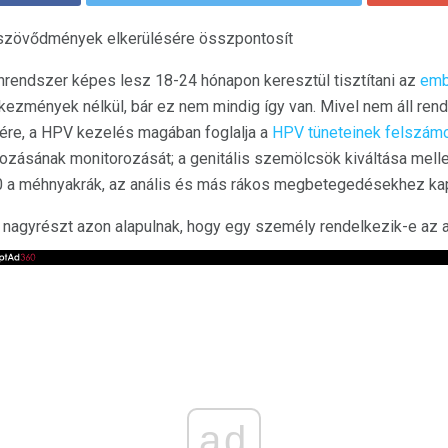
 szövődmények elkerülésére összpontosít
rendszer képes lesz 18-24 hónapon keresztül tisztítani az
emb
kezmények nélkül, bár ez nem mindig így van. Mivel nem áll re
ére, a HPV kezelés magában foglalja a
HPV tüneteinek felszámo
tozásának monitorozását; a genitális szemölcsök kiváltása mellet
30 a méhnyakrák, az anális és más rákos megbetegedésekhez ka
nagyrészt azon alapulnak, hogy egy személy rendelkezik-e az a
ad