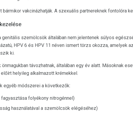
bármikor vakcinázhatják. A szexuális partnereknek fontolóra kell
 kezelése
a genitális szemölcsök általában nem jelentenek súlyos egészs
kázatú, HPV 6 és HPV 11 néven ismert törzs okozza, amelyek a
szik ki.
önmagukban távozhatnak, általában egy év alatt. Másoknak esetl
 előírt helyileg alkalmazott krémekkel.
k egyéb módszerei a következők:
 fagyasztása folyékony nitrogénnel)
osság használatával a szemölcsök elégéséhez)