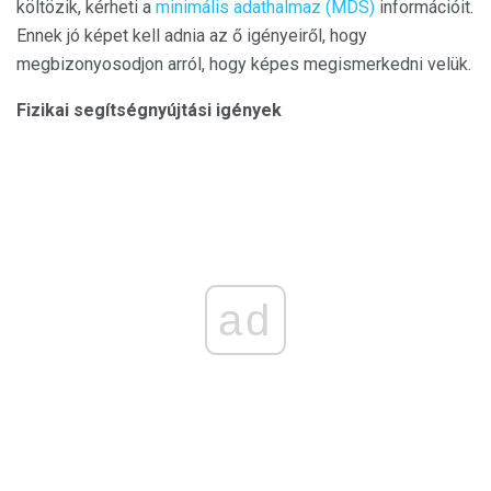
költözik, kérheti a
minimális adathalmaz (MDS)
információit.
Ennek jó képet kell adnia az ő igényeiről, hogy
megbizonyosodjon arról, hogy képes megismerkedni velük.
Fizikai segítségnyújtási igények
ad