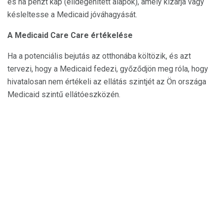
és ha pénzt kap (elidegenített alapok), amely kizárja vagy
késleltesse a Medicaid jóváhagyását.
A Medicaid Care Care értékelése
Ha a potenciális bejutás az otthonába költözik, és azt
tervezi, hogy a Medicaid fedezi, győződjön meg róla, hogy
hivatalosan nem értékeli az ellátás szintjét az Ön országa
Medicaid szintű ellátóeszközén.