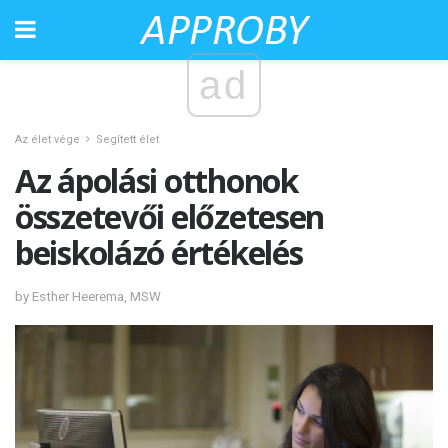
ad
Az élet vége
Segített élet
Az ápolási otthonok
összetevői előzetesen
beiskolázó értékelés
by Esther Heerema, MSW