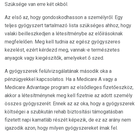
Szüksége van erre két okból.
Az első az, hogy gondoskodhasson a személyről. Egy
teljes gyógyszert tartalmazó lista szükséges ahhoz, hogy
valaki beilleszkedjen a létesítménybe az előírásoknak
megfelelően. Meg kell tudnia az egész gyógyszeres
kezelést, ezért kérdezd meg, vannak-e természetes
anyagok vagy kiegészítők, amelyeket ő szed.
A gyógyszerek felülvizsgálatának második oka a
pénzügyekkel kapcsolatos. Ha a Medicare A vagy a
Medicare Advantage program az elsődleges fizetőeszköz,
akkor a létesítménynek meg kell fizetnie az adott személy
összes gyógyszerét. Ennek az az oka, hogy a gyógyszerek
költségei a szubkután rehab biztosítási támogatásban
fizetett napi kamatláb részét képezik, de ez az arány nem
igazodik azon, hogy milyen gyógyszereket írnak fel.