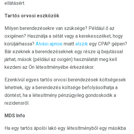
ellátásért.
Tartós orvosi eszközök
Milyen berendezésekre van szüksége? Például ő az
oxigénen? Használja a sétát vagy a kerekesszéket, hogy
körüljárhassa?
Alvási apnoe
miatt
alszik
egy CPAP gépen?
Bár ezeknek a berendezéseknek egy része új bejutással
járhat, mások (például az oxigén) használatát meg kell
kezdeni az Ön létesítményébe érkezéskor.
Ezenkívül egyes tartós orvosi berendezések költségesek
lehetnek, így a berendezés költsége befolyásolhatja a
döntést, ha a létesítmény pénzügyileg gondoskodik a
rezidensről.
MDS Info
Ha egy tartós ápolói lakó egy létesítményből egy másikba