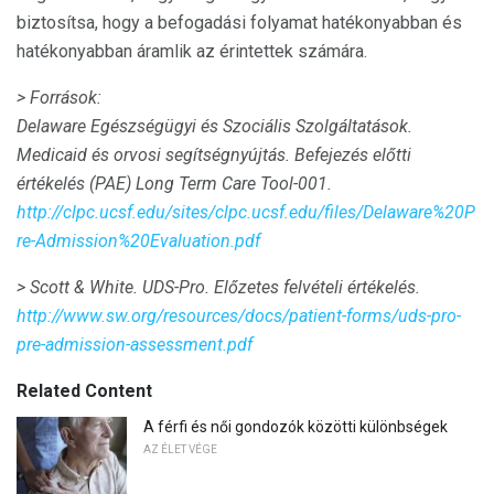
biztosítsa, hogy a befogadási folyamat hatékonyabban és
hatékonyabban áramlik az érintettek számára.
> Források:
Delaware Egészségügyi és Szociális Szolgáltatások.
Medicaid és orvosi segítségnyújtás.
Befejezés előtti
értékelés (PAE) Long Term Care Tool-001.
http://clpc.ucsf.edu/sites/clpc.ucsf.edu/files/Delaware%20P
re-Admission%20Evaluation.pdf
> Scott & White.
UDS-Pro.
Előzetes felvételi értékelés.
http://www.sw.org/resources/docs/patient-forms/uds-pro-
pre-admission-assessment.pdf
Related Content
A férfi és női gondozók közötti különbségek
AZ ÉLET VÉGE