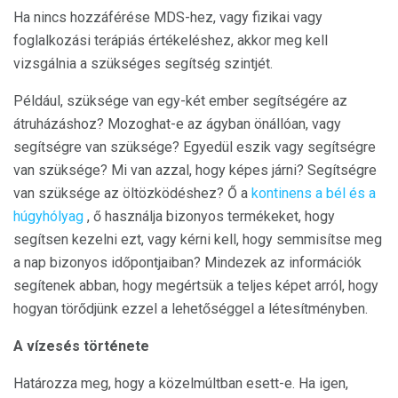
Ha nincs hozzáférése MDS-hez, vagy fizikai vagy
foglalkozási terápiás értékeléshez, akkor meg kell
vizsgálnia a szükséges segítség szintjét.
Például, szüksége van egy-két ember segítségére az
átruházáshoz? Mozoghat-e az ágyban önállóan, vagy
segítségre van szüksége? Egyedül eszik vagy segítségre
van szüksége? Mi van azzal, hogy képes járni? Segítségre
van szüksége az öltözködéshez? Ő a
kontinens a bél és a
húgyhólyag
, ő használja bizonyos termékeket, hogy
segítsen kezelni ezt, vagy kérni kell, hogy semmisítse meg
a nap bizonyos időpontjaiban? Mindezek az információk
segítenek abban, hogy megértsük a teljes képet arról, hogy
hogyan törődjünk ezzel a lehetőséggel a létesítményben.
A vízesés története
Határozza meg, hogy a közelmúltban esett-e. Ha igen,