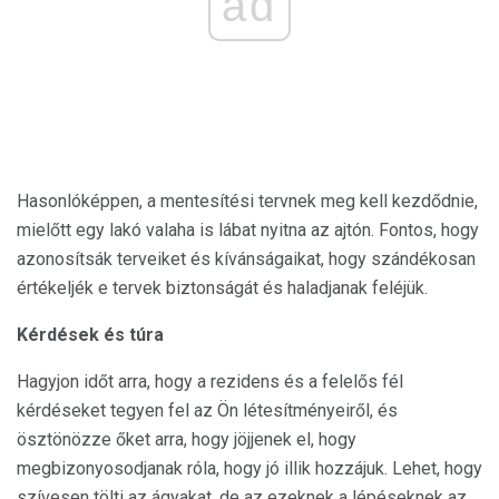
ad
Hasonlóképpen, a mentesítési tervnek meg kell kezdődnie,
mielőtt egy lakó valaha is lábat nyitna az ajtón. Fontos, hogy
azonosítsák terveiket és kívánságaikat, hogy szándékosan
értékeljék e tervek biztonságát és haladjanak feléjük.
Kérdések és túra
Hagyjon időt arra, hogy a rezidens és a felelős fél
kérdéseket tegyen fel az Ön létesítményeiről, és
ösztönözze őket arra, hogy jöjjenek el, hogy
megbizonyosodjanak róla, hogy jó illik hozzájuk. Lehet, hogy
szívesen tölti az ágyakat, de az ezeknek a lépéseknek az