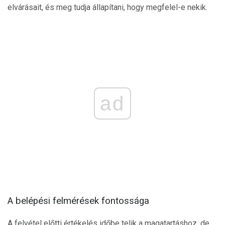
elvárásait, és meg tudja állapítani, hogy megfelel-e nekik.
ad
A belépési felmérések fontossága
A felvétel előtti értékelés időbe telik a magatartáshoz, de