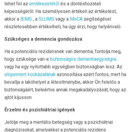
tehet fel az
emlékezetéről
és a döntéshozatali
képességéről. Ha személyesen értékeli az értékelést,
akkor a
BIMS
, a
SLUMS
vagy a
MoCA
segítségével
részletesebben értékelheti, ha úgy érzi, hogy helyénvaló.
Szükséges a demencia gondozása
Ha a potenciális rezidensnek van dementia, fontolja meg,
hogy szüksége van-e
biztonságos dementiaegységre,
vagy ha egy nyitottabb egységben biztonságban lesz. Az
elopement kockázatának
azonosítása azért fontos, mert ha
bevallja a lakóhelyet a létesítménybe, akkor Ön felelős a
biztonságáért, beleértve annak megakadályozását, hogy az
ajtót kijusson.
Érzelmi és pszichiátriai igények
Jelölje meg a mentális betegség vagy a pszichiátriai
diagnózisokat, amelyekkel a potenciális rezidens