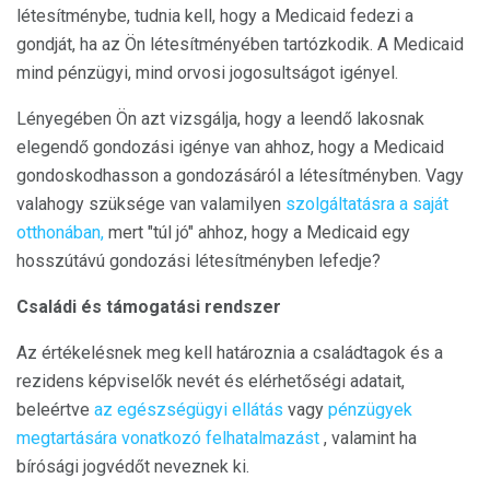
létesítménybe, tudnia kell, hogy a Medicaid fedezi a
gondját, ha az Ön létesítményében tartózkodik. A Medicaid
mind pénzügyi, mind orvosi jogosultságot igényel.
Lényegében Ön azt vizsgálja, hogy a leendő lakosnak
elegendő gondozási igénye van ahhoz, hogy a Medicaid
gondoskodhasson a gondozásáról a létesítményben. Vagy
valahogy szüksége van valamilyen
szolgáltatásra a saját
otthonában,
mert "túl jó" ahhoz, hogy a Medicaid egy
hosszútávú gondozási létesítményben lefedje?
Családi és támogatási rendszer
Az értékelésnek meg kell határoznia a családtagok és a
rezidens képviselők nevét és elérhetőségi adatait,
beleértve
az egészségügyi ellátás
vagy
pénzügyek
megtartására vonatkozó felhatalmazást
, valamint ha
bírósági jogvédőt neveznek ki.