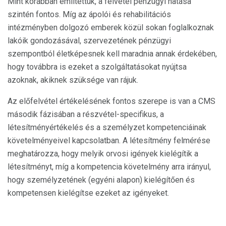
Mint korábban említettük, a felvétel pénzügyi hatása
szintén fontos. Míg az ápolói és rehabilitációs
intézményben dolgozó emberek közül sokan foglalkoznak
lakóik gondozásával, szervezetének pénzügyi
szempontból életképesnek kell maradnia annak érdekében,
hogy továbbra is ezeket a szolgáltatásokat nyújtsa
azoknak, akiknek szüksége van rájuk.
Az előfelvétel értékelésének fontos szerepe is van a CMS
második fázisában a részvétel-specifikus, a
létesítményértékelés és a személyzet kompetenciáinak
követelményeivel kapcsolatban. A létesítmény felmérése
meghatározza, hogy melyik orvosi igények kielégítik a
létesítményt, míg a kompetencia követelmény arra irányul,
hogy személyzetének (egyéni alapon) kielégítően és
kompetensen kielégítse ezeket az igényeket.