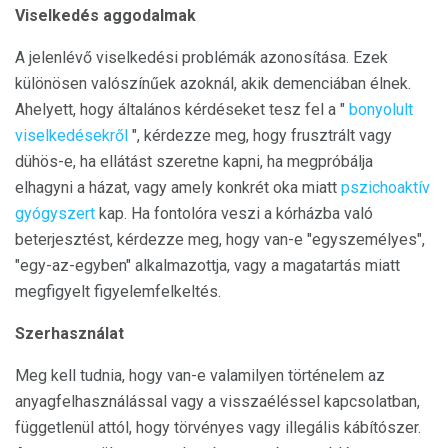
Viselkedés aggodalmak
A jelenlévő viselkedési problémák azonosítása. Ezek
különösen valószínűek azoknál, akik demenciában élnek.
Ahelyett, hogy általános kérdéseket tesz fel a "
bonyolult
viselkedésekről
", kérdezze meg, hogy frusztrált vagy
dühös-e, ha ellátást szeretne kapni, ha megpróbálja
elhagyni a házat, vagy amely konkrét oka miatt
pszichoaktív
gyógyszert
kap. Ha fontolóra veszi a kórházba való
beterjesztést, kérdezze meg, hogy van-e "egyszemélyes",
"egy-az-egyben" alkalmazottja, vagy a magatartás miatt
megfigyelt figyelemfelkeltés.
Szerhasználat
Meg kell tudnia, hogy van-e valamilyen történelem az
anyagfelhasználással vagy a visszaéléssel kapcsolatban,
függetlenül attól, hogy törvényes vagy illegális kábítószer.