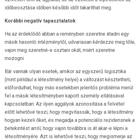
időbeosztása időben később időt takaríthat meg.
Korábbi negatív tapasztalatok
Ha az érdeklődő abban a reményben szeretne átadni egy
másik hasonló intézménytől, udvariasan kérdezze meg tőle,
vajon meg szeretné-e osztani okát, miért szeretne
mozogni.
Bár vannak olyan esetek, amikor az egyszerű logisztika
(mint például a létesítmény helye) a változást késztetheti,
előfordulhat, hogy más esetekben jelentős probléma merül
fel a másik létesítményben kapott személy ellátásával
kapcsolatban. Az ilyen aggályok azonosítása a felvétel
előtt lehetővé teszi, hogy megvitassák, hogy a létesítmény
hogyan kezeli őket, és megadja a potenciális rezidensnek a
betekintést arról, hogy vajon továbbra is át akar-e lépni a
létesítményére. Azt is lehetővé teszi, hogy megismerje az