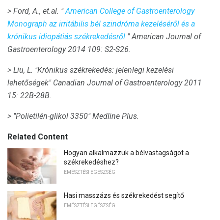
> Ford, A., et.al.
"
American College of Gastroenterology
Monograph az irritábilis bél szindróma kezeléséről és a
krónikus idiopátiás székrekedésről
"
American Journal of
Gastroenterology
2014 109: S2-S26.
> Liu, L. "Krónikus székrekedés: jelenlegi kezelési
lehetőségek"
Canadian Journal of Gastroenterology
2011
15: 22B-28B.
> "Polietilén-glikol 3350"
Medline Plus.
Related Content
Hogyan alkalmazzuk a bélvastagságot a
székrekedéshez?
EMÉSZTÉSI EGÉSZSÉG
Hasi masszázs és székrekedést segítő
EMÉSZTÉSI EGÉSZSÉG