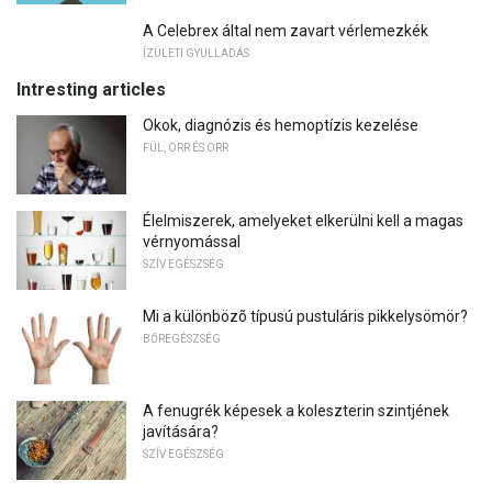
A Celebrex által nem zavart vérlemezkék
ÍZÜLETI GYULLADÁS
Intresting articles
Okok, diagnózis és hemoptízis kezelése
FÜL, ORR ÉS ORR
Élelmiszerek, amelyeket elkerülni kell a magas
vérnyomással
SZÍV EGÉSZSÉG
Mi a különbözõ típusú pustuláris pikkelysömör?
BŐREGÉSZSÉG
A fenugrék képesek a koleszterin szintjének
javítására?
SZÍV EGÉSZSÉG