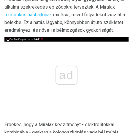
alkalmi székrekedés epizódokra terveztek. A Miralax
ozmotikus hashajtónak
minősül, mivel folyadékot visz át a
belekbe. Ez a hatás lágyabb, könnyebben átjutó székletet
eredményez, és növeli a bélmozgások gyakoriságát.
ad
Érdekes, hogy a Miralax készítményt - elektrolitokkal
kombinálva - gyakran a kolonoszkópiás vagy bél műtét