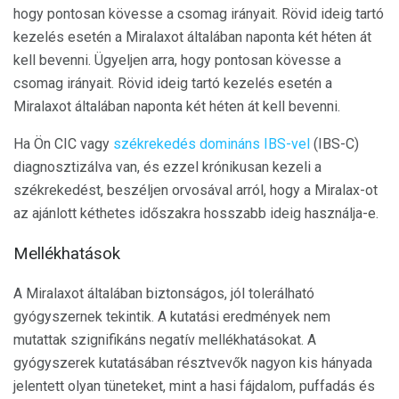
hogy pontosan kövesse a csomag irányait. Rövid ideig tartó
kezelés esetén a Miralaxot általában naponta két héten át
kell bevenni. Ügyeljen arra, hogy pontosan kövesse a
csomag irányait. Rövid ideig tartó kezelés esetén a
Miralaxot általában naponta két héten át kell bevenni.
Ha Ön CIC vagy
székrekedés domináns IBS-vel
(IBS-C)
diagnosztizálva van, és ezzel krónikusan kezeli a
székrekedést, beszéljen orvosával arról, hogy a Miralax-ot
az ajánlott kéthetes időszakra hosszabb ideig használja-e.
Mellékhatások
A Miralaxot általában biztonságos, jól tolerálható
gyógyszernek tekintik. A kutatási eredmények nem
mutattak szignifikáns negatív mellékhatásokat. A
gyógyszerek kutatásában résztvevők nagyon kis hányada
jelentett olyan tüneteket, mint a hasi fájdalom, puffadás és