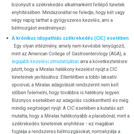
bizonyult a székrekedés alkalmanként fellépő tünetek
enyhítésében. Mindazonáltal ne feledje, hogy két vagy
négy napig tarthat a gyógyszeres kezelés, ami a
bélmozgást eredményezi.
A krónikus idiopathiás székrekedés (CIC) esetében
: Egy olyan intézmény, amely nem kevésbé lenyűgöző,
mint az American College of Gastroenterology (AGA), a
legújabb kezelési útmutatójában
arra a következtetésre
jutott, hogy a Miralax hatékony kezelést nyújt a CIC
tüneteinek javításához. Ellentétben a többi laksatív
opcióval, a Miralax adagolását rendszerint nem kell
időben felemelni, hogy továbbra is hatékony legyen.
Bizonyos esetekben az adagolás csökkenthető és még
mindig segítséget nyújt. A CIC esetében a kutatás azt
mutatta, hogy a Miralax hatékonyabb a placebónál, mint a
székrekedés tüneteinek enyhítése - ez magában
foglalja a rendszeres bélmozgásokat, normalizálja a