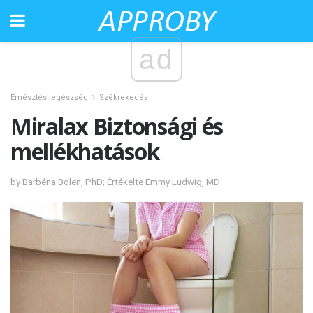
ad
Emésztési egészség
Székrekedés
Miralax Biztonsági és
mellékhatások
by Barbéna Bolen, PhD; Értékelte Emmy Ludwig, MD