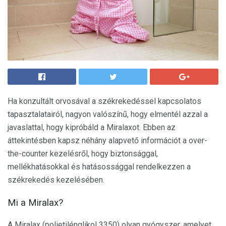
Ha konzultált orvosával a székrekedéssel kapcsolatos
tapasztalatairól, nagyon valószínű, hogy elmentél azzal a
javaslattal, hogy kipróbáld a Miralaxot. Ebben az
áttekintésben kapsz néhány alapvető információt a over-
the-counter kezelésről, hogy biztonsággal,
mellékhatásokkal és hatásossággal rendelkezzen a
székrekedés kezelésében.
Mi a Miralax?
A Miralax (polietilénglikol 3350) olyan gyógyszer, amelyet