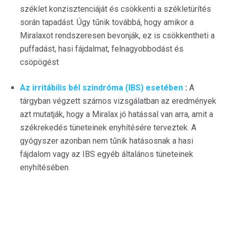
széklet konzisztenciáját és csökkenti a székletürítés
során tapadást. Úgy tűnik továbbá, hogy amikor a
Miralaxot rendszeresen bevonják, ez is csökkentheti a
puffadást, hasi fájdalmat, felnagyobbodást és
csöpögést
Az irritábilis bél szindróma (IBS) esetében
:
A
tárgyban végzett számos vizsgálatban az eredmények
azt mutatják, hogy a Miralax jó hatással van arra, amit a
székrekedés tüneteinek enyhítésére terveztek. A
gyógyszer azonban nem tűnik hatásosnak a hasi
fájdalom vagy az IBS egyéb általános tüneteinek
enyhítésében.