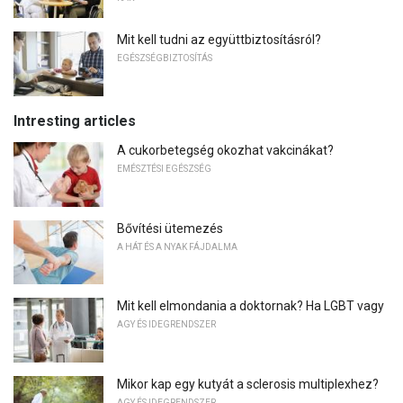
Mit kell tudni az együttbiztosításról?
EGÉSZSÉGBIZTOSÍTÁS
Intresting articles
A cukorbetegség okozhat vakcinákat?
EMÉSZTÉSI EGÉSZSÉG
Bővítési ütemezés
A HÁT ÉS A NYAK FÁJDALMA
Mit kell elmondania a doktornak? Ha LGBT vagy
AGY ÉS IDEGRENDSZER
Mikor kap egy kutyát a sclerosis multiplexhez?
AGY ÉS IDEGRENDSZER