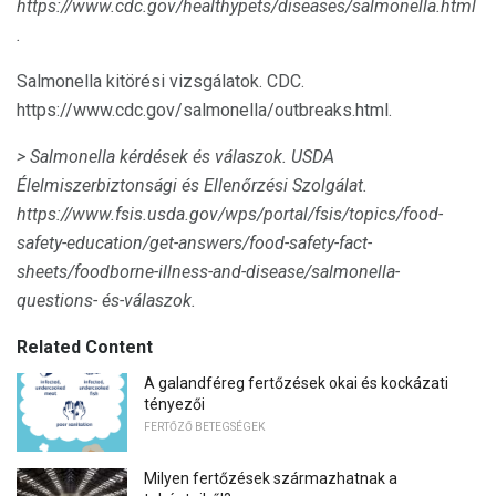
https://www.cdc.gov/healthypets/diseases/salmonella.html
.
Salmonella kitörési vizsgálatok. CDC.
https://www.cdc.gov/salmonella/outbreaks.html.
> Salmonella kérdések és válaszok.
USDA
Élelmiszerbiztonsági és Ellenőrzési Szolgálat.
https://www.fsis.usda.gov/wps/portal/fsis/topics/food-
safety-education/get-answers/food-safety-fact-
sheets/foodborne-illness-and-disease/salmonella-
questions- és-válaszok.
Related Content
A galandféreg fertőzések okai és kockázati
tényezői
FERTŐZŐ BETEGSÉGEK
Milyen fertőzések származhatnak a