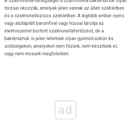
A szalmonella-betegséget a
szalmonella
baktériumok olyan
törzsei okozzák, amelyek jelen vannak az állati székletben
és a szalmonellózisos székletben. A legtöbb ember nyers
vagy alultáplált baromfival vagy hússal társítja az
élelmiszerrel borított szalmonellafertőzést, de a
baktériumok is jelen lehetnek olyan gyümölcsökön és
zöldségeken, amelyeket nem főzünk, nem készítünk el,
vagy nem mosunk megfelelően.
ad