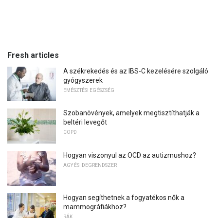
Fresh articles
A székrekedés és az IBS-C kezelésére szolgáló
gyógyszerek
EMÉSZTÉSI EGÉSZSÉG
Szobanövények, amelyek megtisztíthatják a
beltéri levegőt
COPD
Hogyan viszonyul az OCD az autizmushoz?
AGY ÉS IDEGRENDSZER
Hogyan segíthetnek a fogyatékos nők a
mammográfiákhoz?
RÁK