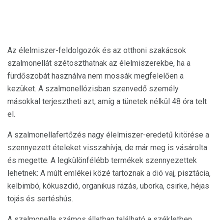
Az élelmiszer-feldolgozók és az otthoni szakácsok
szalmonellát szétoszthatnak az élelmiszerekbe, ha a
fürdőszobát használva nem mossák megfelelően a
kezüket. A szalmonellózisban szenvedő személy
másokkal terjesztheti azt, amíg a tünetek nélkül 48 óra telt
el.
A szalmonellafertőzés nagy élelmiszer-eredetű kitörése a
szennyezett ételeket visszahívja, de már meg is vásárolta
és megette. A legkülönfélébb termékek szennyezettek
lehetnek: A múlt emlékei közé tartoznak a dió vaj, pisztácia,
kelbimbó, kókuszdió, organikus rázás, uborka, csirke, héjas
tojás és sertéshús.
A szalmonella számos állatban található a székletben,