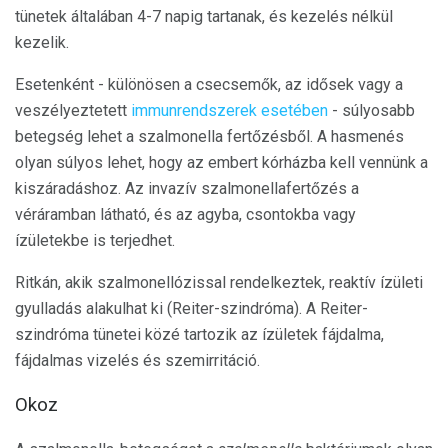
tünetek általában 4-7 napig tartanak, és kezelés nélkül
kezelik.
Esetenként - különösen a csecsemők, az idősek vagy a
veszélyeztetett
immunrendszerek esetében
- súlyosabb
betegség lehet a szalmonella fertőzésből. A hasmenés
olyan súlyos lehet, hogy az embert kórházba kell vennünk a
kiszáradáshoz. Az invazív szalmonellafertőzés a
véráramban látható, és az agyba, csontokba vagy
ízületekbe is terjedhet.
Ritkán, akik szalmonellózissal rendelkeztek, reaktív ízületi
gyulladás alakulhat ki (Reiter-szindróma). A Reiter-
szindróma tünetei közé tartozik az ízületek fájdalma,
fájdalmas vizelés és szemirritáció.
Okoz