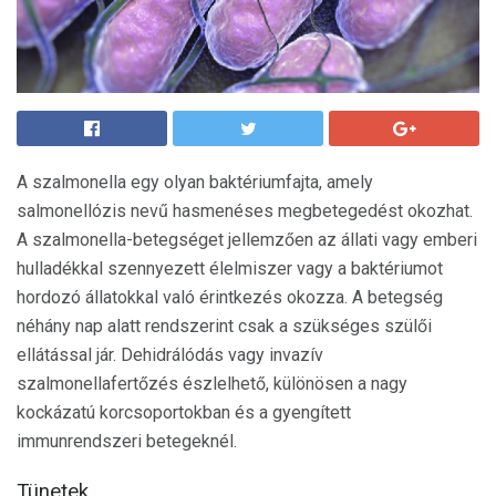
A szalmonella egy olyan baktériumfajta, amely
salmonellózis nevű hasmenéses megbetegedést okozhat.
A szalmonella-betegséget jellemzően az állati vagy emberi
hulladékkal szennyezett élelmiszer vagy a baktériumot
hordozó állatokkal való érintkezés okozza. A betegség
néhány nap alatt rendszerint csak a szükséges szülői
ellátással jár. Dehidrálódás vagy invazív
szalmonellafertőzés észlelhető, különösen a nagy
kockázatú korcsoportokban és a gyengített
immunrendszeri betegeknél.
Tünetek