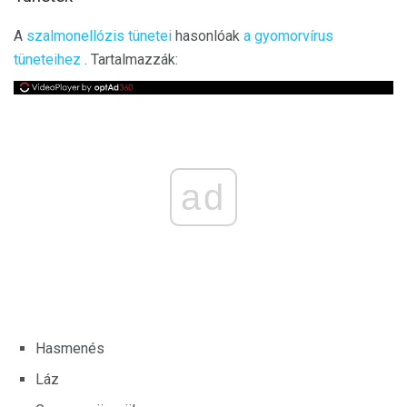
A
szalmonellózis tünetei
hasonlóak
a gyomorvírus
tüneteihez
. Tartalmazzák:
ad
Hasmenés
Láz