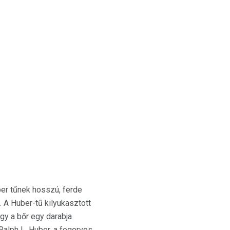
uber tűnek hosszú, ferde
. A Huber-tű kilyukasztott
agy a bőr egy darabja
 Ralph L. Huber, a fogorvos