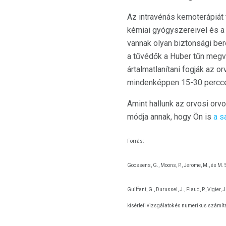
Az intravénás kemoterápiát tű
kémiai gyógyszereivel és a 
vannak olyan biztonsági be
a tűvédők a Huber tűn megvé
ártalmatlanítani fogják az 
mindenképpen 15-30 perccel 
Amint hallunk az orvosi orvo
módja annak, hogy Ön is
a s
Forrás:
Goossens, G., Moons, P., Jerome, M., és M. 
Guiffant, G., Durussel, J., Flaud, P., Vigier, 
kísérleti vizsgálatok és numerikus számít