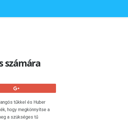
ss számára
llangós tűkkel és Huber
ezték, hogy megkönnyítse a
meg a szükséges tű