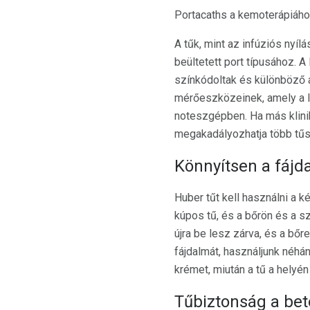
Portacaths a kemoterápiáho
A tűk, mint az infúziós nyíl
beültetett port típusához. A
színkódoltak és különböző 
mérőeszközeinek, amely a le
noteszgépben. Ha más klinik
megakadályozhatja több tűs
Könnyítsen a fáj
Huber tűt kell használni a 
kúpos tű, és a bőrön és a szi
újra be lesz zárva, és a bő
fájdalmát, használjunk néhá
krémet, miután a tű a helyén
Tűbiztonság a be