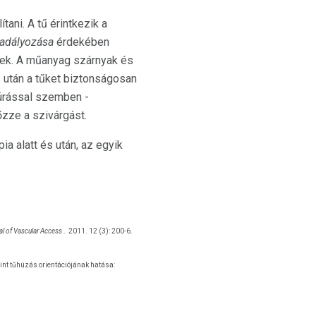
tani. A tű érintkezik a
adályozása
érdekében
tek. A műanyag szárnyak és
s után a tűket biztonságosan
zúrással szemben -
őzze a szivárgást.
ia alatt és után, az egyik
al of Vascular Access
.
2011. 12 (3): 200-6.
oint tűhúzás orientációjának hatása: