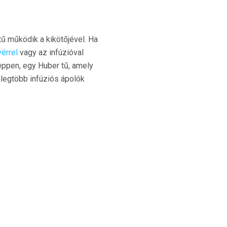
ű működik a kikötőjével. Ha
vérrel
vagy az infúzióval
éppen, egy Huber tű, amely
A legtöbb infúziós ápolók