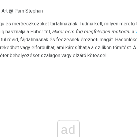
. Art @ Pam Stephan
ú és mérőeszközöket tartalmaznak. Tudnia kell, milyen méretű t
ig használja a Huber tűt,
akkor nem fog megfelelően működni
a
 túl rövid, fájdalmasnak és feszesnek érezheti magát. Hasonlók
ekedhet vagy elfordulhat, ami károsíthatja a szilikon tömítést. 
atéter behelyezését szalagon vagy elzáró kötéssel.
ad