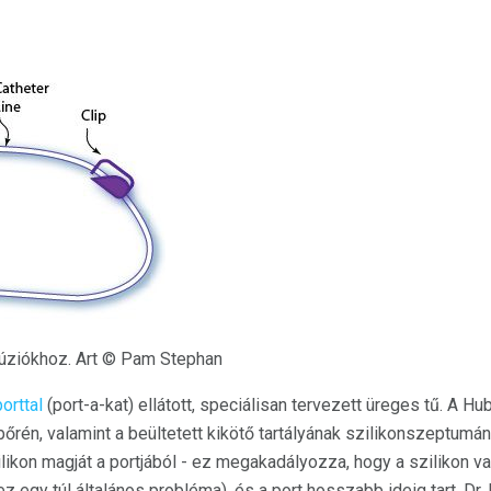
fúziókhoz. Art © Pam Stephan
orttal
(port-a-kat) ellátott, speciálisan tervezett üreges tű. A H
őrén, valamint a beültetett kikötő tartályának szilikonszeptumán
ilikon magját a portjából - ez megakadályozza, hogy a szilikon v
z egy túl általános probléma), és a port hosszabb ideig tart. Dr.