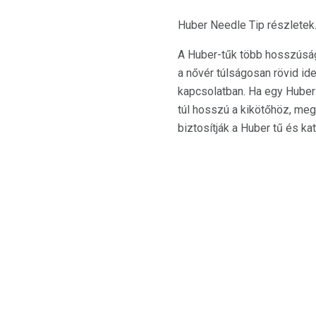
Huber Needle Tip részletek
A Huber-tűk több hosszúság
a nővér túlságosan rövid ide
kapcsolatban. Ha egy Huber
túl hosszú a kikötőhöz, megr
biztosítják a Huber tű és k