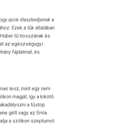
ogy azok illeszkedjenek
a
ához. Ezek a tűk általában
a Huber tű hosszának és
ókat az egészségügyi
hány fájdalmat, és
lmas
lesz, mint egy nem
ilikon magját, így a kikötő
 akadályozni a tűstop
aine gélt vagy az Emla
atja a szilikon szeptumot.