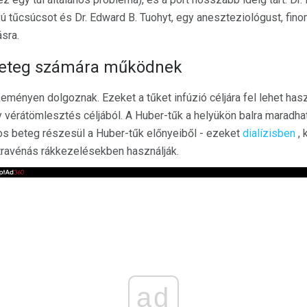
yú tűcsúcsot és Dr. Edward B. Tuohyt, egy aneszteziológust, fino
sra.
beteg számára működnek
keményen dolgoznak. Ezeket a tűket infúzió céljára fel lehet has
y vérátömlesztés céljából. A Huber-tűk a helyükön balra maradh
s beteg részesül a Huber-tűk előnyeiből - ezeket
dialízisben
, 
travénás rákkezelésekben használják.
ad