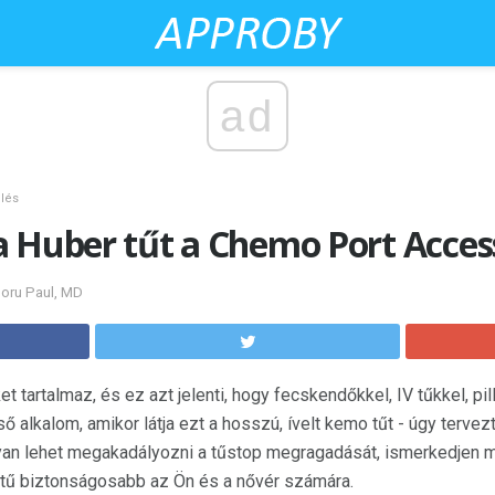
ad
lés
a Huber tűt a Chemo Port Acce
Doru Paul, MD
 tartalmaz, és ez azt jelenti, hogy fecskendőkkel, IV tűkkel, pi
ső alkalom, amikor látja ezt a hosszú, ívelt kemo tűt - úgy terv
yan lehet megakadályozni a tűstop megragadását, ismerkedjen 
 tű biztonságosabb az Ön és a nővér számára.