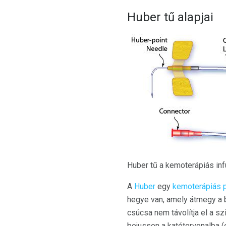
Huber tű alapjai
Huber tű a kemoterápiás in
A
Huber
egy
kemoterápiás p
hegye van, amely átmegy a b
csúcsa nem távolítja el a sz
bejusson a katétervonalba (e