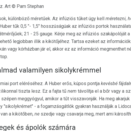
z. Art © Pam Stephan
ások, különböző méretűek. Az infúziós tűket úgy kell
méretezni, h
 Huber tűk 0,5 "- 1,5" hosszúságúak az infúziós portok használat
átmérőjűek; 21 - 25 gauge. Kérje meg az infúziós szakápolóját 
hető legjobban illik a kikötőjéhez. Tartsa ezeket az informáci
án vagy kórházban jár el, akkor ez az információ megmenthet né
top.
dalmad valamilyen sikolykrémmel
kémiai port eléréséhez. A Huber erős, kúpos pontja
kevésbé fájda
likonnal tiszta lesz. Ez a fajta tű
nem
távolítja el a bőr vagy a sz
re szépen meggyógyul, amikor a tűt visszavonják. Ha meg akarjuk
ny "sikolykrémet" - a fogamzásgátlók gyakran használják a Lidoc
 van a kikötőben,
ne
szedje vagy csavarja meg, mert ami károsíth
tegek és ápolók számára