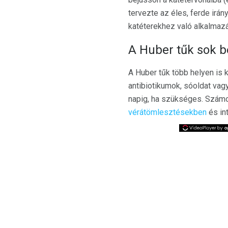
tervezte az éles, ferde irán
katéterekhez való alkalmazá
A Huber tűk sok 
A Huber tűk több helyen is 
antibiotikumok, sóoldat vag
napig, ha szükséges. Számo
vérátömlesztésekben
és in