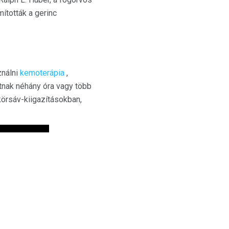
mították a gerinc
ználni
kemoterápia
,
atnak néhány óra vagy több
körsáv-kiigazításokban,