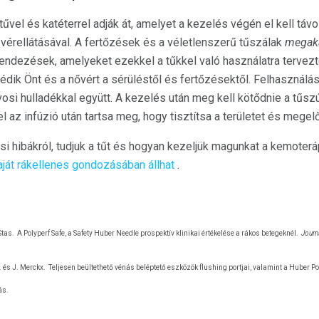
vel és katéterrel adják át, amelyet a kezelés végén el kell távolí
vérellátásával. A fertőzések és a véletlenszerű tűszálak
megak
rendezések, amelyeket ezekkel a tűkkel való használatra tervez
dik Önt és a nővért a sérüléstől és fertőzésektől. Felhasználá
orvosi hulladékkal együtt. A kezelés után meg kell kötődnie a tűs
az infúzió után tartsa meg, hogy tisztítsa a területet és megel
si hibákról, tudjuk a tűt és hogyan kezeljük magunkat a kemoteráp
aját rákellenes gondozásában állhat
.
Stas.
A Polyperf Safe, a Safety Huber Needle prospektív klinikai értékelése a rákos betegeknél.
Journ
J. és J. Merckx.
Teljesen beültethető vénás beléptető eszközök flushing portjai, valamint a Huber P
ás.