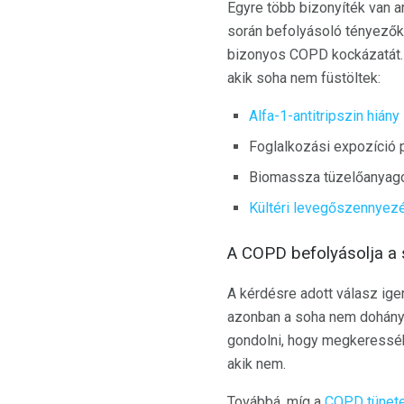
Egyre több bizonyíték van 
során befolyásoló tényezők 
bizonyos COPD kockázatát. 
akik soha nem füstöltek:
Alfa-1-antitripszin hiány
Foglalkozási expozíció 
Biomassza tüzelőanyagok
Kültéri levegőszennyez
A COPD befolyásolja a
A kérdésre adott válasz ige
azonban a soha nem dohányz
gondolni, hogy megkeressék.
akik nem.
Továbbá, míg a
COPD tünete