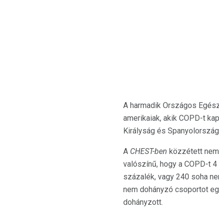
A harmadik Országos Egészs
amerikaiak, akik COPD-t kap
Királyság és Spanyolország
A
CHEST-ben
közzétett nem
valószínű, hogy a COPD-t 4 
százalék, vagy 240 soha n
nem dohányzó csoportot egy
dohányzott.