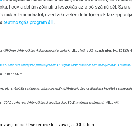
z oka, hogy a dohányzóknak a leszokás az első számú cél. Szer
dniuk a lemondástól; ezért a kezelési lehetőségek középpontj
 a
testmozgás program áll
.
os COPD nemdohányzókban - külön demográfiai profilok.
MELLKAS.
2005. szeptember.
No. 12 1239-
COPD soha nem dohányzók: jelentős probléma?
Légutak elzáródása soha nem dohányzókban: a harmadik 
5, 118: 1364-72.
etegségre.
Globális stratégia a krónikus obstruktív tüdőbetegség diagnosztizálására, kezelésére és megelő
al.
COPD a soha nem dohányzókban: A populációalapú BOLD tanulmány eredményei.
MELLKAS.
ehézség mérséklése (emésztési zavar) a COPD-ben