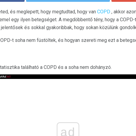
ted, és meglepett, hogy megtudtad, hogy van
COPD
, akkor azo
demel egy ilyen betegséget. A megdöbbentő tény, hogy a COPD-
 jelentősek és sokkal gyakoribbak, hogy sokan közülünk gondol
COPD-t soha nem füstöltek, és hogyan szereti meg ezt a beteg
tisztika található a COPD és a soha nem dohányzó.
ad