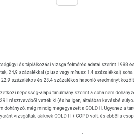
égügyi és táplálkozási vizsga felmérés adatai szerint 1988 é
tak, 24,9 százalékkal (plusz vagy mínusz 1,4 százalékkal) soha
 22,9 százalékos és 23,4 százalékos hasonló eredményt közölt
zetközi népesség-alapú tanulmány szerint a soha nem dohányz
291 résztvevőből vették ki (és ha igen, általában kevésbé súlyos
em dohányzó, még mindig megegyezett a GOLD II. Ugyanez a ta
aránt vizsgáltak, akiknek GOLD II + COPD volt, és ebből a cso