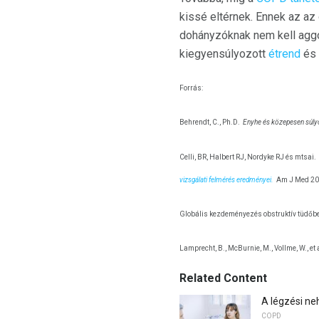
kissé eltérnek. Ennek az a
dohányzóknak nem kell aggó
kiegyensúlyozott
étrend
és
Forrás:
Behrendt, C., Ph.D.
Enyhe és közepesen súly
Celli, BR, Halbert RJ, Nordyke RJ és mtsai.
vizsgálati felmérés eredményei.
Am J Med 200
Globális kezdeményezés obstruktív tüdőb
Lamprecht, B., McBurnie, M., Vollme, W., et 
Related Content
A légzési n
COPD