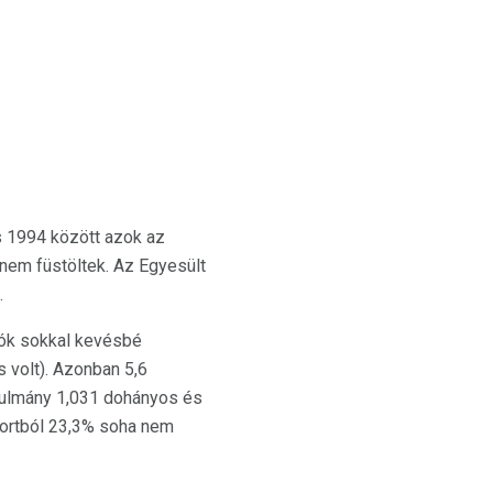
s 1994 között azok az
 nem füstöltek. Az Egyesült
.
ók sokkal kevésbé
 volt). Azonban 5,6
nulmány 1,031 dohányos és
portból 23,3% soha nem