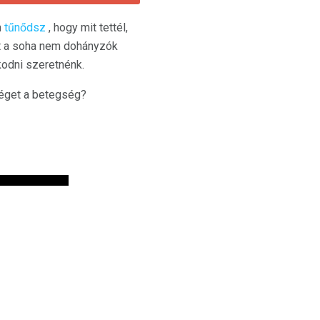
n
tűnődsz
, hogy mit tettél,
t a soha nem dohányzók
kodni szeretnénk.
séget a betegség?