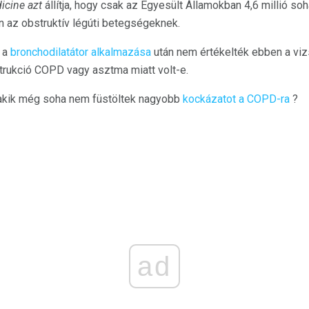
icine azt
állítja, hogy csak az Egyesült Államokban 4,6 millió s
n az obstruktív légúti betegségeknek.
t a
bronchodilatátor alkalmazása
után nem értékelték ebben a viz
strukció COPD vagy asztma miatt volt-e.
, akik még soha nem füstöltek nagyobb
kockázatot
a COPD-ra
?
ad