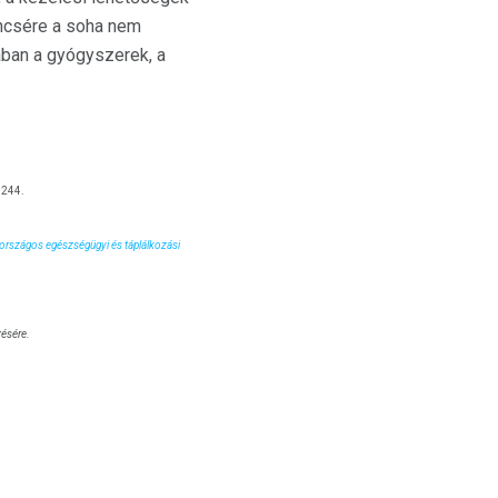
encsére a soha nem
ában a gyógyszerek, a
1244.
országos egészségügyi és táplálkozási
zésére.