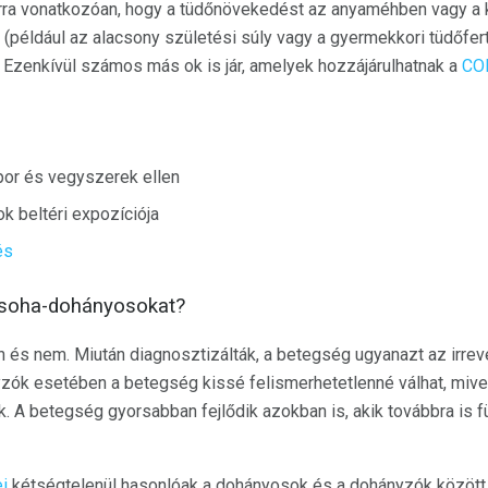
arra vonatkozóan, hogy a tüdőnövekedést az anyaméhben vagy a 
(például az alacsony születési súly vagy a gyermekkori tüdőfer
Ezenkívül számos más ok is jár, amelyek hozzájárulhatnak a
CO
por és vegyszerek ellen
 beltéri expozíciója
és
 soha-dohányosokat?
n és nem. Miután diagnosztizálták, a betegség ugyanazt az irrev
ók esetében a betegség kissé felismerhetetlenné válhat, mive
 A betegség gyorsabban fejlődik azokban is, akik továbbra is 
i
kétségtelenül hasonlóak a dohányosok és a dohányzók között,