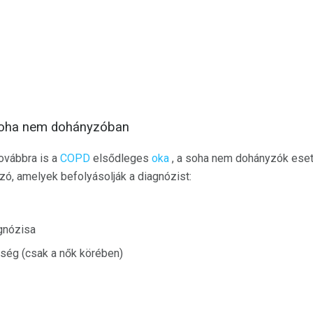
soha nem dohányzóban
ovábbra is a
COPD
elsődleges
oka
, a soha nem dohányzók ese
zó, amelyek befolyásolják a diagnózist:
gnózisa
tség (csak a nők körében)