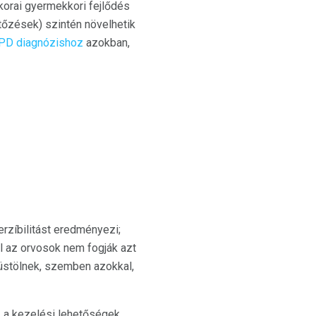
korai gyermekkori fejlődés
tőzések) szintén növelhetik
PD diagnózishoz
azokban,
erzíbilitást eredményezi;
l az orvosok nem fogják azt
füstölnek, szemben azokkal,
 a kezelési lehetőségek