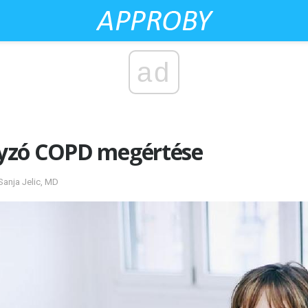
ad
yzó COPD megértése
Sanja Jelic, MD