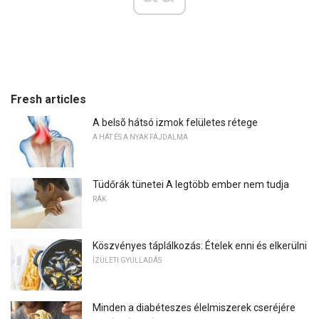
Fresh articles
A belsõ hátsó izmok felületes rétege
A HÁT ÉS A NYAK FÁJDALMA
Tüdőrák tünetei A legtöbb ember nem tudja
RÁK
Köszvényes táplálkozás: Ételek enni és elkerülni
ÍZÜLETI GYULLADÁS
Minden a diabéteszes élelmiszerek cseréjére