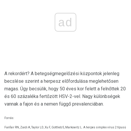
ad
A rekordért? A betegségmegelőzési központok jelenleg
becslése szerint a herpesz előfordulása meglehetősen
magas. Úgy becsülik, hogy 50 éves kor felett a felnőttek 20
és 60 százaléka fertőzött HSV-2-vel. Nagy különbségek
vannak a fajon és a nemen függő prevalenciában.
Forrás:
Fanfair RN, Zaidi A, Taylor LD, Xu F, Gottlieb S, Markowitz L. A herpes simplex vírus 2 típusú