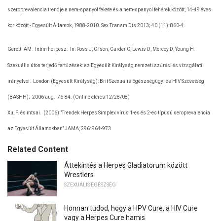
szeroprevalencia trendje a nem-spanyol fekete és a nem-spanyol fehérek között, 14-49 éves
kor között - Egyesült Államok, 1988-2010. Sex Transm Dis 2013; 40 (11): 860-4.
Geretti AM.
Intim herpesz.
In: Ross J, C Ison, Carder C, Lewis D, Mercey D, Young H.
Szexuális úton terjedő fertőzések: az Egyesült Királyság nemzeti szűrési és vizsgálati
irányelvei.
London (Egyesült Királyság): Brit Szexuális Egészségügyi és HIV Szövetség
(BASHH);
2006 aug.
76-84. (Online elérés 12/28/08)
Xu, F. és mtsai.
(2006) "Trendek Herpes Simplex vírus 1-es és 2-es típusú seroprevalencia
az Egyesült Államokban" JAMA, 296: 964-973
Related Content
Áttekintés a Herpes Gladiatorum között
Wrestlers
SZEXUÁLIS EGÉSZSÉG
Honnan tudod, hogy a HPV Cure, a HIV Cure
vagy a Herpes Cure hamis