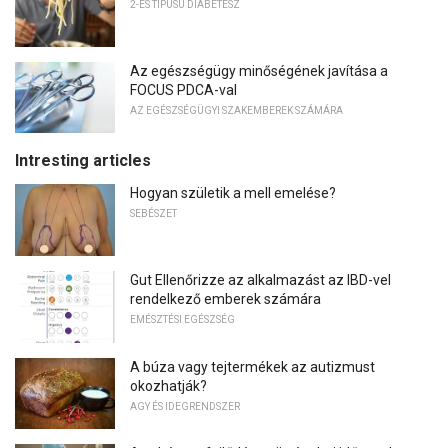
2-ES TÍPUSÚ DIABÉTESZ
Az egészségügy minőségének javítása a
FOCUS PDCA-val
AZ EGÉSZSÉGÜGYI SZAKEMBEREK SZÁMÁRA
Intresting articles
Hogyan születik a mell emelése?
SEBÉSZET
Gut Ellenőrizze az alkalmazást az IBD-vel
rendelkező emberek számára
EMÉSZTÉSI EGÉSZSÉG
A búza vagy tejtermékek az autizmust
okozhatják?
AGY ÉS IDEGRENDSZER