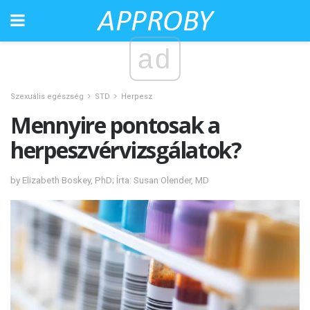
ad
Szexuális egészség
STD
Herpesz
Mennyire pontosak a
herpeszvérvizsgálatok?
by Elizabeth Boskey, PhD; Írta: Susan Olender, MD