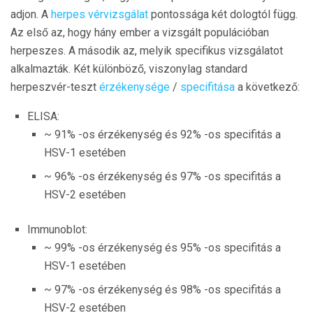
adjon. A
herpes vérvizsgálat
pontossága két dologtól függ.
Az első az, hogy hány ember a vizsgált populációban
herpeszes. A második az, melyik specifikus vizsgálatot
alkalmazták. Két különböző, viszonylag standard
herpeszvér-teszt
érzékenysége
/
specifitása
a következő:
ELISA:
~ 91% -os érzékenység és 92% -os specifitás a
HSV-1 esetében
~ 96% -os érzékenység és 97% -os specifitás a
HSV-2 esetében
Immunoblot:
~ 99% -os érzékenység és 95% -os specifitás a
HSV-1 esetében
~ 97% -os érzékenység és 98% -os specifitás a
HSV-2 esetében