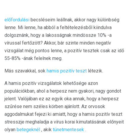
előfordulási
becsléseim leállnak, akkor nagy különbség
lenne. Mi lenne, ha abból a feltételezésből kiindulva
dolgoznánk, hogy a lakosságnak mindössze 10% -a
vírussal fertőzött? Akkor, bár szinte minden negatív
vizsgálat még pontos lenne, a pozitív tesztek csak az idő
55-85% -ának felelnek meg.
Más szavakkal, sok
hamis pozitív teszt
létezik.
A hamis pozitív vizsgálatok lehetősége azon
populációkban, ahol a herpesz nem gyakori, nagy gondot
jelent. Valójában ez az egyik oka annak, hogy a herpesz
szűrése nem széles körben ajánlott. Az orvosok
aggodalmukat fejezi ki amiatt, hogy a hamis pozitív teszt
stresszje meghaladja a vírus korai kimutatásának előnyeit
olyan
betegeknél
, akik
tünetmentesek
.