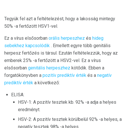
Tegyük fel azt a feltételezést, hogy a lakosság mintegy
50% -a fertőzött HSV1-vel.
Ez a vírus elsősorban
orális herpeszhez
és
hideg
sebekhez kapcsolódik
. Emellett egyre több genitális
herpesz fertőzés is társul. Ezután feltételezzük, hogy az
emberek 25% -a fertőzött a HSV2-vel. Ez a vírus
elsősorban
genitális herpeszhez
kötődik. Ebben a
forgatókönyvben a
pozitív prediktív érték
és a
negatív
prediktív érték
a következő:
ELISA:
HSV-1: A pozitív tesztek kb. 92% -a adja a helyes
eredményt.
HSV-2: A pozitív tesztek körülbelül 92% -a helyes, a
negatív tesztek 98% -a helyes.