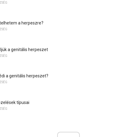
SZSÉG
telhetem a herpeszre?
SZSÉG
jük a genitális herpeszet
SZSÉG
édi a genitális herpeszet?
SZSÉG
zelések típusai
SZSÉG