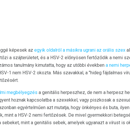
léggé képesek az
egyik oldalról a másikra ugrani az
orális szex
al
őzi a szájterületet, és a HSV-2 előnyösen fertőződik a nemi sze
zámos tanulmány kimutatta, hogy az utóbbi években
a nemi her
 HSV-1 nem HSV-2 okozta. Más szavakkal, a "hideg fájdalmas vír
tőzésért.
almi megbélyegzés
a genitális herpeszhez, de nem a herpesz h
yent hoznak kapcsolatba a szexekkel, vagy piszkosak a szexuáli
zonban egyértelműen azt mutatja, hogy önkényes és buta, ilyen 
k, mint a HSV-2 nemi fertőzések. De mivel gyermekkori betegs
 sebeket, mint a genitális sebek, amelyek ugyanazt a vírust is o