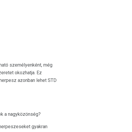
adható személyenként, még
zeretet okozhatja. Ez
is herpesz azonban lehet STD
nek a nagyközönség?
s herpeszeseket gyakran