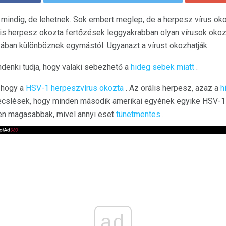
ndig, de lehetnek. Sok embert meglep, de a herpesz vírus oko
rális herpesz okozta fertőzések leggyakrabban olyan vírusok ok
ában különböznek egymástól. Ugyanazt a vírust okozhatják.
ndenki tudja, hogy valaki sebezhető a
hideg sebek miatt
.
, hogy a
HSV-1 herpeszvírus okozta
. Az orális herpesz, azaz a
h
ecslések, hogy minden második amerikai egyének egyike HSV-1 
en magasabbak, mivel annyi eset
tünetmentes
.
ad