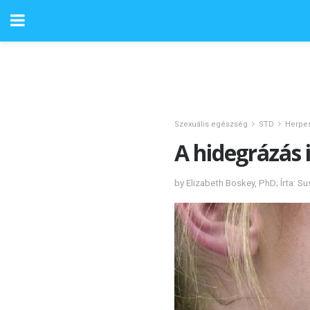
Szexuális egészség
STD
Herpe
A hidegrázás 
by Elizabeth Boskey, PhD; Írta: S