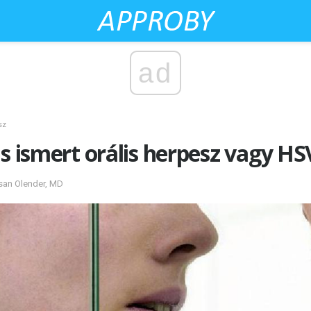
ad
sz
is ismert orális herpesz vagy HS
usan Olender, MD