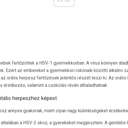
 sebek fertőzöttek a HSV-1 gyermekkorban. A vírus könnyen át
tek. Ezért az embereket a gyermekkori rokonaik közötti alkalmi s
y az orális herpesz fertőzések jelentős részét teszi ki. Az orál
s érintkezés, valamint a csókolás révén áthaladhatnak.
itális herpeszhez képest
pesz annyira gyakoriak, miért olyan nagy különbségeket érzékel
 általában a HSV-2 okoz, a gyerekeket megijeszteni. A genitáli