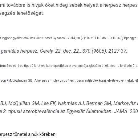
 mi továbbra is hívjuk őket hideg sebek helyett a herpesz herp
yegzés lehetőségét.
A legjobb gyakorlatok Res Clin Obstet Gynaecol.
2014, 28 (7): 1098-110.
doi: 10.1016 / j.bpobgyn
 genitális herpesz.
Gerely.
22. dec. 22., 370 (9605): 2127-37.
rus 2-es és 1-es típusú fertőzés kora-specifikus prevalenciája: globális áttekintés.
J fertőzés Dis
rlsson RM, Löwhagen GB.
A herpes simplex vírus 1-es típusú antitestek korai felvétele gyermekeknél
ri BJ, McQuillan GM, Lee FK, Nahmias AJ, Berman SM, Markowitz 
a 2. típusú szeroprevalencia az Egyesült Államokban.
JAMA.
200
herpesz tünetei a nők körében