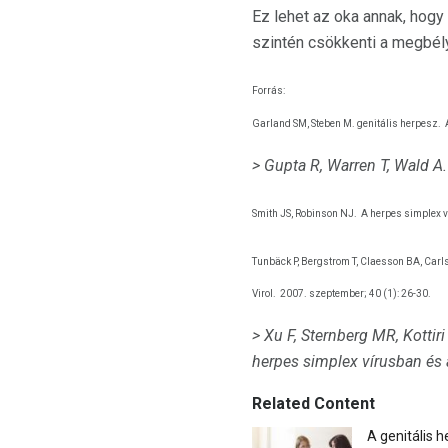
Ez lehet az oka annak, hogy
szintén csökkenti a megbél
Forrás:
Garland SM, Steben M. genitális herpesz.
> Gupta R, Warren T, Wald A.
Smith JS, Robinson NJ.
A herpes simplex ví
Tunbäck P, Bergstrom T, Claesson BA, Ca
Virol.
2007. szeptember; 40 (1): 26-30.
> Xu F, Sternberg MR, Kotti
herpes simplex vírusban és 
Related Content
A genitális 