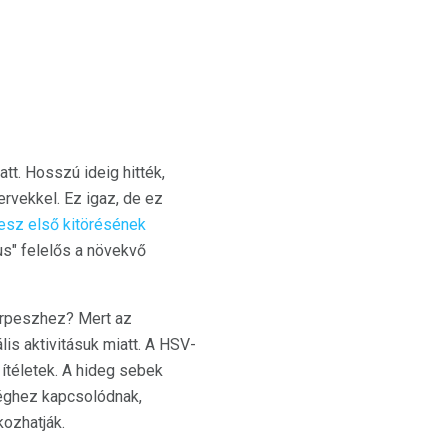
att. Hosszú ideig hitték,
rvekkel. Ez igaz, de ez
pesz
első kitörésének
us" felelős a növekvő
erpeszhez? Mert az
s aktivitásuk miatt. A HSV-
ítéletek. A hideg sebek
éghez kapcsolódnak,
kozhatják.