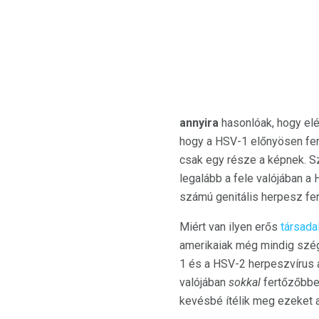
annyira
hasonlóak, hogy e
hogy a HSV-1 előnyösen fert
csak egy része a képnek. S
legalább a fele valójában a
számú genitális herpesz fer
Miért van ilyen erős
társad
amerikaiak még mindig szég
1 és a HSV-2 herpeszvírus a
valójában
sokkal
fertőzőbbe
kevésbé ítélik meg ezeket a