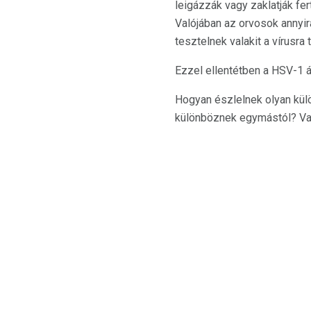
leigázzák vagy zaklatják fe
Valójában az orvosok annyi
tesztelnek valakit a vírusra
Ezzel ellentétben a HSV-1 á
Hogyan észlelnek olyan kül
különböznek egymástól? Val