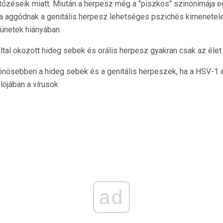
rtőzéseik miatt. Miután a herpesz még a "piszkos" szinonimája 
ra aggódnak a genitális herpesz lehetséges pszichés kimenetel
 tünetek hiányában.
ltal okozott hideg sebek és orális herpesz gyakran csak az élet
önösebben a hideg sebek és a genitális herpeszek, ha a HSV-1 
ójában a vírusok
ad