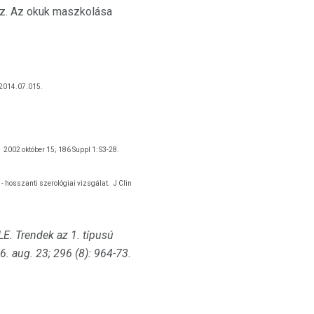
esz. Az okuk maszkolása
.2014.07.015.
.
2002 október 15; 186 Suppl 1: S3-28.
 - hosszanti szerológiai vizsgálat.
J Clin
LE.
Trendek az 1. típusú
6. aug. 23; 296 (8): 964-73.