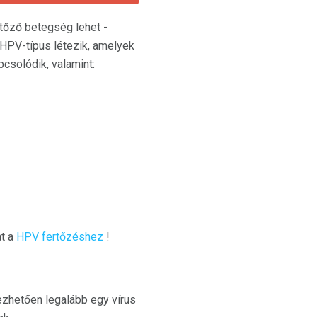
tőző betegség lehet -
 HPV-típus létezik, amelyek
csolódik, valamint:
at a
HPV fertőzéshez
!
lezhetően legalább egy vírus