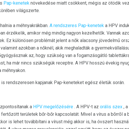
es
Pap-kenetek
növekedése miatt csökkent, mégis az ötödik vez
körében világszerte.
alnia a méhnyakrákban.
A rendszeres Pap-kenetek
a HPV induk
n érzékelik, amikor még mindig nagyon kezelhetők. Vannak azon
k. Ez különösen problémát jelent a nők alacsony jövedelmű or
alamint azokban a nőknél, akik meghaladták a gyermekvállalás
gyógyásznak az, hogy szükség van a fogamzásgátló tablettákra
st, ha már nincs szükségük receptre. A HPV hosszú évekig nyug
a méhnyakon.
a is rendszeresen kapjanak Pap-keneteket egész életük során.
szpontosítanak a
HPV megelőzésére
. A HPV-t az
orális szex
, a
a fertőzött területek bőr-bőr kapcsolatát. Mivel a vírus a bõrrõl a
kkor is lehet továbbítani a vírust még akkor is, ha óvszert hasz