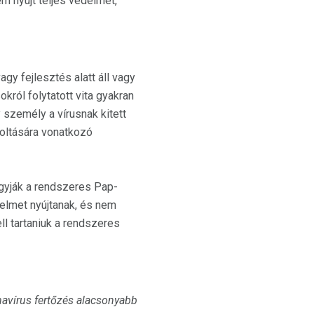
em nyújt teljes védelmet,
y fejlesztés alatt áll vagy
okról folytatott vita gyakran
 személy a vírusnak kitett
k oltására vonatkozó
gyják a rendszeres Pap-
elmet nyújtanak, és nem
ll tartaniuk a rendszeres
mavírus fertőzés alacsonyabb