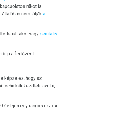
kapcsolatos rákot is
k általában nem látják
a
ltétlenül rákot vagy
genitális
ítja a fertőzést.
 elképzelés, hogy az
 technikák kezdtek javulni,
07 elején egy rangos orvosi