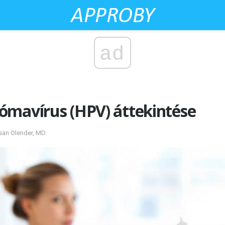
ad
ómavírus (HPV) áttekintése
usan Olender, MD