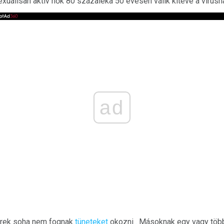
exuálisan aktív nők 80 százaléka 50 évesen válik kitéve a vírusn
ad
rek soha nem fognak
tüneteket
okozni
.
Másoknak egy vagy tö