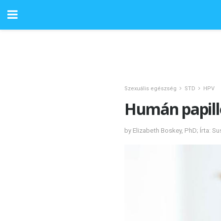
Szexuális egészség
STD
HPV
Humán papill
by Elizabeth Boskey, PhD; Írta: S