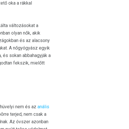
ető oka a rákkal
álta változásokat a
ban olyan nők, akik
szágokban és az alacsony
ukat. A nőgyógyász egyik
, és sokan abbahagyják a
odtan fekszik, mielőtt
 hüvelyi nem és az
anális
 bõrre terjed, nem csak a
nálnak. Az óvszer azonban