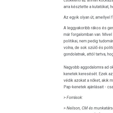
csökkenti az átvitel kockáza
arra késztette a kutatókat,
Az egyik olyan út, amellyel 
A leggyakoribb rákos és ge
már forgalomban van. Mive
politikai, nem pedig tudomá
volna, de sok szülő és polit
gondolatnak, attól tartva, 
Nagyobb aggodalomra ad oko
kenetek keresését. Ezek az
védik azokat a nőket, akik m
Pap-kenetek ajánlásait - cs
> Források:
> Neilson, CM és munkatársa