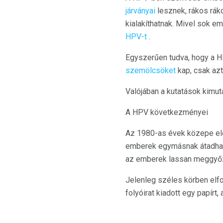
járványai
lesznek, rákos rák
kialakíthatnak. Mivel sok em
HPV-t
.
Egyszerűen tudva, hogy a HP
szemölcsöket
kap, csak azt
Valójában a kutatások kimut
A HPV következményei
Az 1980-as évek közepe elő
emberek egymásnak átadhatjá
az emberek lassan meggyő
Jelenleg széles körben elf
folyóirat kiadott egy papírt,