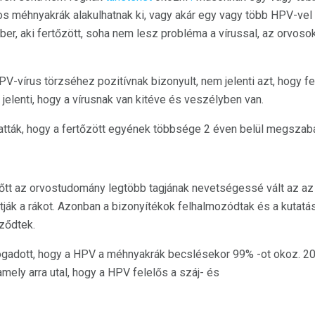
os méhnyakrák alakulhatnak ki, vagy akár egy vagy több HPV-vel 
ber, aki fertőzött, soha nem lesz probléma a vírussal, az orvoso
V-vírus törzséhez pozitívnak bizonyult, nem jelenti azt, hogy fe
 jelenti, hogy a vírusnak van kitéve és veszélyben van.
atták, hogy a fertőzött egyének többsége 2 éven belül megszabad
tt az orvostudomány legtöbb tagjának nevetségessé vált az az
k a rákot. Azonban a bizonyítékok felhalmozódtak és a kutatási
ződtek.
ogadott, hogy a HPV a méhnyakrák becslésekor 99% -ot okoz. 20
 amely arra utal, hogy a HPV felelős a száj- és