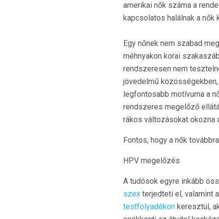
amerikai nők száma a rend
kapcsolatos halálnak a nők 
Egy nőnek nem szabad megh
méhnyakon korai szakaszába
rendszeresen nem tesztelne
jövedelmű közösségekben, v
legfontosabb motívuma a nő
rendszeres megelőző ellátá
rákos változásokat okozna 
Fontos, hogy a nők továbbr
HPV megelőzés
A tudósok egyre inkább ös
szex
terjedteti el, valamint 
testfolyadékon
keresztül, a