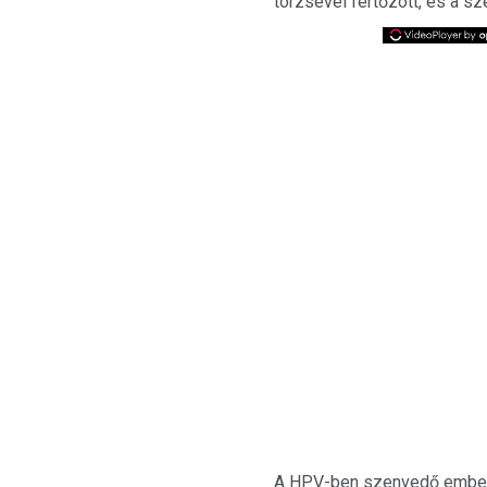
törzsével fertőzött, és a sz
A HPV-ben szenvedő embe