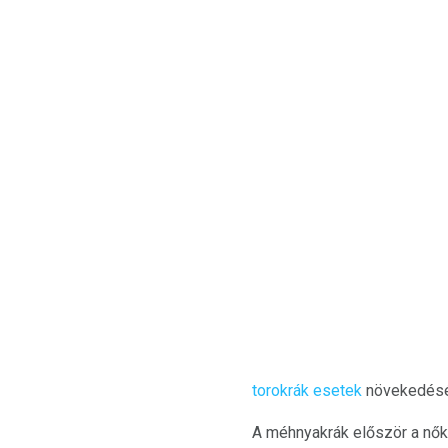
torokrák esetek
növekedéséé
A méhnyakrák először a nők