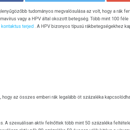
eglenyűgözőbb tudományos megvalósulása az volt, hogy a rák fer
mavírus vagy a HPV által okozott betegség. Több mint 100 féle
 kontaktus terjed
. A HPV bizonyos típusú rákbetegségekhez kap
, hogy az összes emberi rák legalább öt százaléka kapcsolódh
us. A szexuálisan aktív felnőttek több mint 50 százaléka feltéte