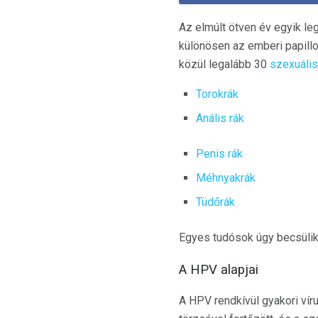
Az elmúlt ötven év egyik l
különösen az emberi papillo
közül legalább 30
szexuális
Torokrák
Anális rák
Penis rák
Méhnyakrák
Tüdőrák
Egyes tudósok úgy becsülik
A HPV alapjai
A HPV rendkívül gyakori vír