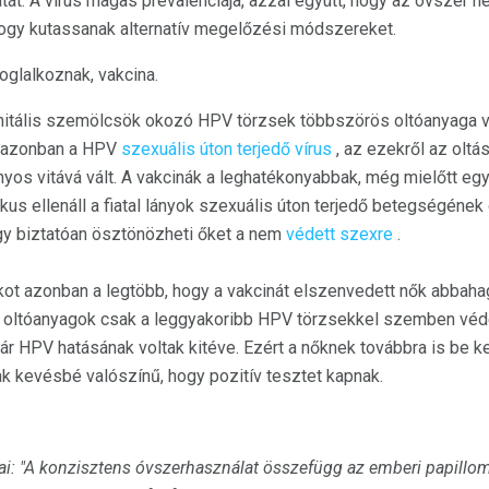
tát. A vírus magas prevalenciája, azzal együtt, hogy az óvszer n
 hogy kutassanak alternatív megelőzési módszereket.
foglalkoznak, vakcina.
nitális szemölcsök okozó HPV törzsek többszörös oltóanyaga vag
l azonban a HPV
szexuális úton terjedő vírus
, az ezekről az oltás
nyos vitává vált. A vakcinák a leghatékonyabbak, még mielőtt egy
ikus ellenáll a fiatal lányok szexuális úton terjedő betegségéne
hogy biztatóan ösztönözheti őket a nem
védett szexre
.
t azonban a legtöbb, hogy a vakcinát elszenvedett nők abbaha
 oltóanyagok csak a leggyakoribb HPV törzsekkel szemben véd
ár HPV hatásának voltak kitéve. Ezért a nőknek továbbra is be ke
ak kevésbé valószínű, hogy pozitív tesztet kapnak.
i: "A konzisztens óvszerhasználat összefügg az emberi papillo