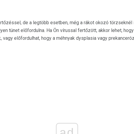
tőzéssel, de a legtöbb esetben, még a rákot okozó törzseknél i
yen tünet előfordulna. Ha Ön vírussal fertőzött, akkor lehet, hogy
 vagy előfordulhat, hogy a méhnyak dysplasia vagy prekanceróz
ad