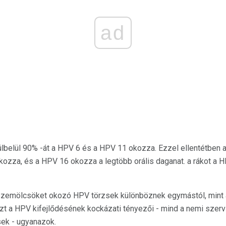
ad
ülbelül 90% -át a HPV 6 és a HPV 11 okozza. Ezzel ellentétben 
ozza, és a HPV 16 okozza a legtöbb orális daganat. a rákot a HP
s szemölcsöket okozó HPV törzsek különböznek egymástól, mint
zt a HPV kifejlődésének kockázati tényezői - mind a nemi szerv 
ek - ugyanazok.