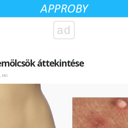
ad
zemölcsök áttekintése
l, MD