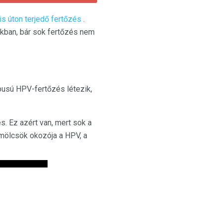
is úton terjedő fertőzés
.
okban, bár sok fertőzés nem
pusú HPV-fertőzés létezik,
s. Ez azért van, mert sok a
emölcsök okozója a HPV, a