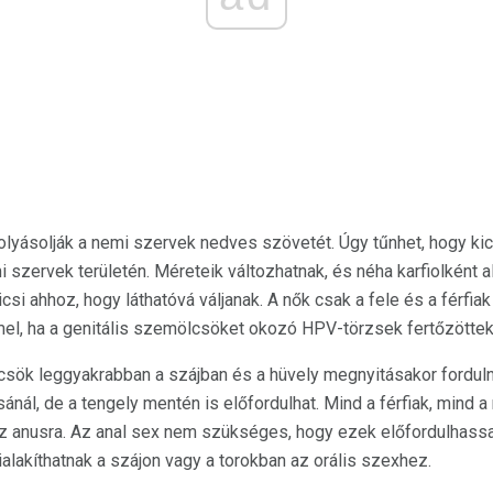
lyásolják a nemi szervek nedves szövetét. Úgy tűnhet, hogy kic
szervek területén. Méreteik változhatnak, és néha karfiolként al
csi ahhoz, hogy láthatóvá váljanak. A nők csak a fele és a férfi
mel, ha a genitális szemölcsöket okozó HPV-törzsek fertőzöttek
csök leggyakrabban a szájban és a hüvely megnyitásakor fordulna
nál, de a tengely mentén is előfordulhat. Mind a férfiak, mind a
z anusra. Az anal sex nem szükséges, hogy ezek előfordulhassan
alakíthatnak a szájon vagy a torokban az orális szexhez.