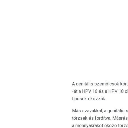
A genitális szemölcsök kör
-át a HPV 16 és a HPV 18 ok
típusok okozzák.
Más szavakkal, a genitáli
törzsek és fordítva. Másrés
a méhnyakrákot okozó törzs