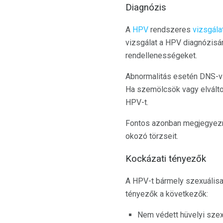
Diagnózis
A
HPV
rendszeres
vizsgála
vizsgálat a HPV diagnózisár
rendellenességeket.
Abnormalitás esetén DNS-vi
Ha szemölcsök vagy elváltoz
HPV-t.
Fontos azonban megjegyezni,
okozó törzseit.
Kockázati tényezők
A HPV-t bármely szexuálisa
tényezők a következők:
Nem védett hüvelyi sze