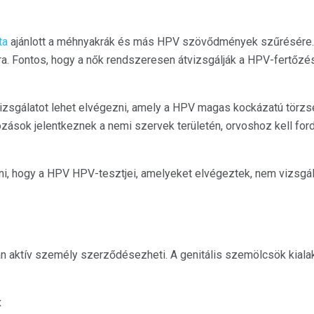
ta
ajánlott a méhnyakrák és más HPV szövődmények szűrésére
a. Fontos, hogy a nők rendszeresen átvizsgálják a HPV-fertőzés
zsgálatot lehet elvégezni, amely a HPV magas kockázatú törzs
ások jelentkeznek a nemi szervek területén, orvoshoz kell fordul
 hogy a HPV HPV-tesztjei, amelyeket elvégeztek, nem vizsgálják
n aktív személy szerződésezheti. A genitális szemölcsök kiala
x