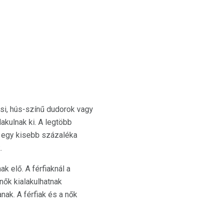
si, hús-színű dudorok vagy
akulnak ki. A legtöbb
ak egy kisebb százaléka
.
k elő. A férfiaknál a
 nők kialakulhatnak
ak. A férfiak és a nők