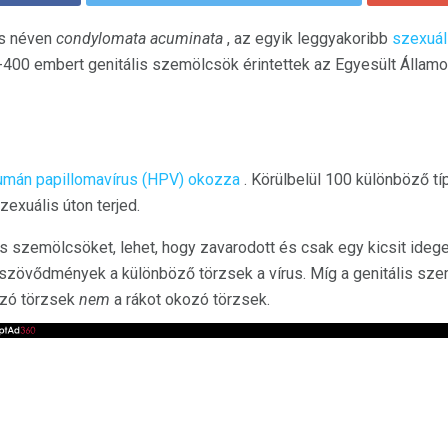
ás néven
condylomata acuminata
, az egyik leggyakoribb
szexuál
-400 embert genitális szemölcsök érintettek az Egyesült Állam
umán papillomavírus (HPV) okozza
. Körülbelül 100 különböző tí
exuális úton terjed.
s szemölcsöket, lehet, hogy zavarodott és csak egy kicsit idege
 szövődmények a különböző törzsek a vírus. Míg a genitális sz
ozó törzsek
nem
a rákot okozó törzsek.