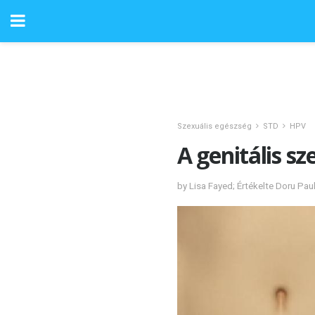
Szexuális egészség
STD
HPV
A genitális s
by Lisa Fayed; Értékelte Doru Pau