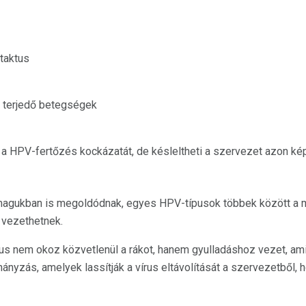
ntaktus
 terjedő betegségek
a HPV-fertőzés kockázatát, de késleltheti a szervezet azon k
gukban is megoldódnak, egyes HPV-típusok többek között a méh
z vezethetnek.
us nem okoz közvetlenül a rákot, hanem gyulladáshoz vezet, ami
nyzás, amelyek lassítják a vírus eltávolítását a szervezetből, h