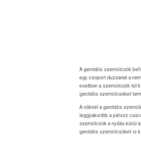
A genitális szemölcsök befo
egy csoport duzzanat a nemi 
esetben a szemölcsök túl ki
genitális szemölcsöket ter
A nőknél a genitális szemöl
leggyakoribb a pénisz csúcsá
szemölcsök a nyílás körül a
genitális szemölcsöket is ki