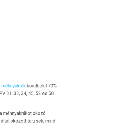
a
méhnyakrák
körülbelül 70%
V 31, 33, 34, 45, 52 és 58
 a méhnyakrákot okozó
által okozott törzsek, mind