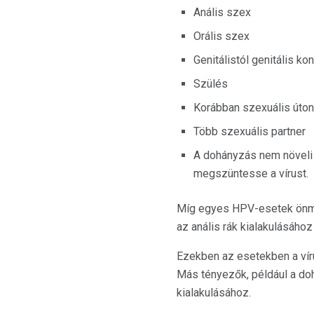
Anális szex
Orális szex
Genitálistól genitális ko
Szülés
Korábban szexuális úton
Több szexuális partner
A dohányzás nem növeli 
megszüntesse a vírust.
Míg egyes HPV-esetek önma
az anális rák kialakulásáho
Ezekben az esetekben a vír
Más tényezők, például a dohá
kialakulásához.