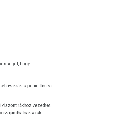
épességét, hogy
nyakrák, a penicillin és
 viszont rákhoz vezethet.
ozzájárulhatnak a rák