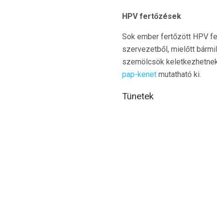
HPV fertőzések
Sok ember fertőzött HPV fer
szervezetből, mielőtt bármil
szemölcsök keletkezhetnek,
pap-kenet
mutatható ki.
Tünetek