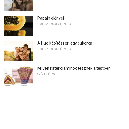
Papain előnyei
HOLISZTIKUS EGÉSZSÉG
A Hug kábítószer: egy cukorka
HOLISZTIKUS EGÉSZSÉG
Milyen katekolaminok tesznek a testben
SZÍV EGÉSZSÉG