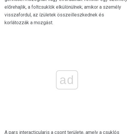
előrehajlik, a foltcsuklók elkülönülnek; amikor a személy
visszafordul, az ízületek összeilleszkednek és
korlátozzák a mozgást.
ad
A pars interacticularis a csont területe, amely a csuklós