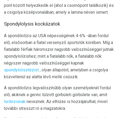
pont között helyezkedik el (ahol a csomópont találkozik) és
a csigolya középvonalában, amely a lamina néven ismert.
Spondylolysis kockázatok
A spondilolízis az USA népességének 4-6% -ában fordul
elő, elsősorban a fiatal versenyző sportolók körében. Míg a
fiatalabb férfiak háromszor nagyobb valószínűséggel jutnak
spondylolízishez, mint a fiatalabb nők, a fiatalabb nők
négyszer nagyobb valószínűséggel kapnak
spondylolisztézist
, olyan állapotot, amelyben a csigolya
közvetlenül az alatta lévő mellé csúszik.
A spondilolízis legvalószínűbb olyan személyeknél fordul
elő, akiknek a gerinc túlzott görbületi görbülete van, amit
lordózisnak
neveznek. Az elhízás is hozzájárulhat, mivel
további stresszt ró a magzatokra.