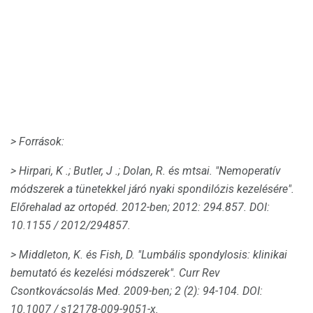
> Források:
> Hirpari, K .;
Butler, J .;
Dolan, R. és mtsai.
"Nemoperatív
módszerek a tünetekkel járó nyaki spondilózis kezelésére".
Előrehalad az ortopéd.
2012-ben;
2012: 294.857.
DOI:
10.1155 / 2012/294857.
> Middleton, K. és Fish, D. "Lumbális spondylosis: klinikai
bemutató és kezelési módszerek".
Curr Rev
Csontkovácsolás Med.
2009-ben;
2 (2): 94-104.
DOI:
10.1007 / s12178-009-9051-x.