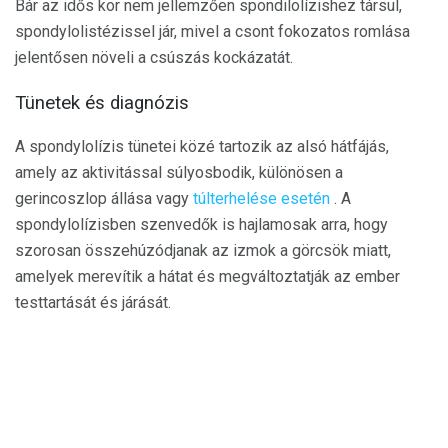
Bár az idős kor nem jellemzően spondilolízishez társul,
spondylolistézissel jár, mivel a csont fokozatos romlása
jelentősen növeli a csúszás kockázatát.
Tünetek és diagnózis
A spondylolízis tünetei közé tartozik az alsó hátfájás,
amely az aktivitással súlyosbodik, különösen a
gerincoszlop állása vagy
túlterhelése esetén
. A
spondylolízisben szenvedők is hajlamosak arra, hogy
szorosan összehúzódjanak az izmok a görcsök miatt,
amelyek merevítik a hátat és megváltoztatják az ember
testtartását és járását.