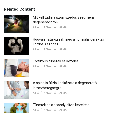
Related Content
Mit kell tudni a szomszédos szegmens
degenerációról?
A HÁT ÉS A NYAK FÁJDALMA
Hogyan határozzák meg a normális deréktáji
Lordosis szöget
A HÁT ÉS A NYAK FÁJDALMA
Tortikollis tünetek és kezelés
A HÁT ÉS A NYAK FÁJDALMA
A spinalis fúzió kockázata a degeneratív
lemezbetegségre
A HÁT ÉS A NYAK FÁJDALMA
Tünetek és a spondylolízis kezelése
A HÁT ÉS A NYAK FÁJDALMA