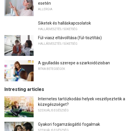
esetén
ALLERGIA
Siketek és halláskapcsolatok
HALLÁSVESZTÉS / SÜKETSÉG
Fül-viasz eltávolítása (fül-tisztítás)
HALLÁSVESZTÉS / SÜKETSÉG
A gyulladás szerepe a szarkoidózisban
RITKA BETEGSÉGEK
Intresting articles
Internetes tartózkodási helyek veszélyeztetik a
közegészséget?
SZEXUÁLIS EGÉSZSÉG
Gyakori fogamzásgátló fogalmak
SZEXUÁLIS EGÉSZSÉG