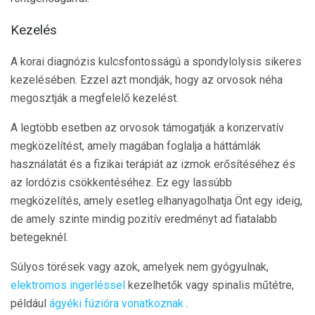
Kezelés
A korai diagnózis kulcsfontosságú a spondylolysis sikeres
kezelésében. Ezzel azt mondják, hogy az orvosok néha
megosztják a megfelelő kezelést.
A legtöbb esetben az orvosok támogatják a konzervatív
megközelítést, amely magában foglalja a háttámlák
használatát és a fizikai terápiát az izmok erősítéséhez és
az lordózis csökkentéséhez. Ez egy lassúbb
megközelítés, amely esetleg elhanyagolhatja Önt egy ideig,
de amely szinte mindig pozitív eredményt ad fiatalabb
betegeknél.
Súlyos törések vagy azok, amelyek nem gyógyulnak,
elektromos ingerléssel
kezelhetők vagy spinalis műtétre,
például
ágyéki fúzióra vonatkoznak
.