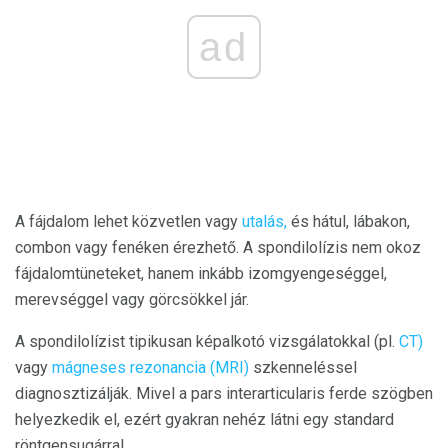
ad
A fájdalom lehet közvetlen vagy
utalás,
és hátul, lábakon,
combon vagy fenéken érezhető. A spondilolízis nem okoz
fájdalomtüneteket, hanem inkább izomgyengeséggel,
merevséggel vagy görcsökkel jár.
A spondilolízist tipikusan képalkotó vizsgálatokkal (pl.
CT)
vagy
mágneses rezonancia (MRI)
szkenneléssel
diagnosztizálják. Mivel a pars interarticularis ferde szögben
helyezkedik el, ezért gyakran nehéz látni egy standard
röntgensugárral.