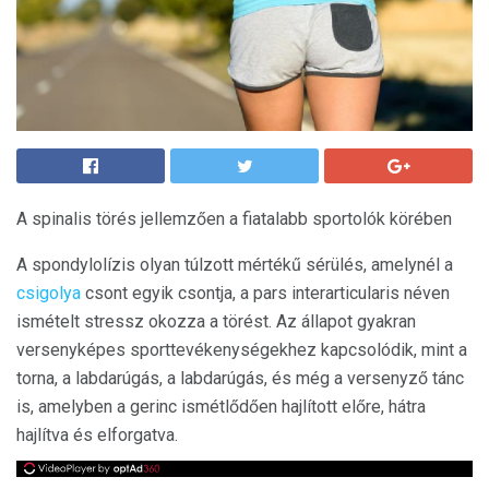
A spinalis törés jellemzően a fiatalabb sportolók körében
A spondylolízis olyan túlzott mértékű sérülés, amelynél a
csigolya
csont egyik csontja, a pars interarticularis néven
ismételt stressz okozza a törést. Az állapot gyakran
versenyképes sporttevékenységekhez kapcsolódik, mint a
torna, a labdarúgás, a labdarúgás, és még a versenyző tánc
is, amelyben a gerinc ismétlődően hajlított előre, hátra
hajlítva és elforgatva.