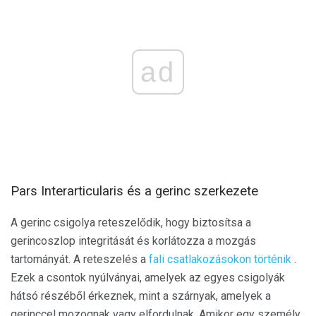
ad
Pars Interarticularis és a gerinc szerkezete
A gerinc csigolya reteszelődik, hogy biztosítsa a
gerincoszlop integritását és korlátozza a mozgás
tartományát. A reteszelés a
fali csatlakozásokon történik
.
Ezek a csontok nyúlványai, amelyek az egyes csigolyák
hátsó részéből érkeznek, mint a szárnyak, amelyek a
gerinccel mozognak vagy elfordulnak. Amikor egy személy