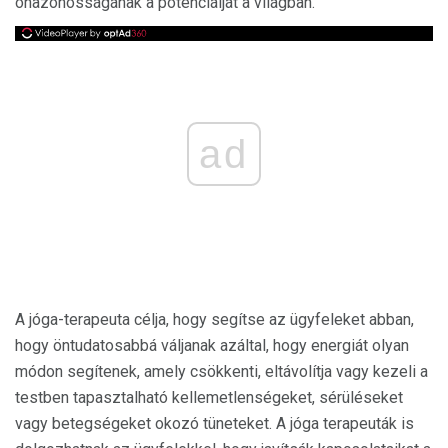
önazonosságának a potenciálját a világban.
ad
A jóga-terapeuta célja, hogy segítse az ügyfeleket abban,
hogy öntudatosabbá váljanak azáltal, hogy energiát olyan
módon segítenek, amely csökkenti, eltávolítja vagy kezeli a
testben tapasztalható kellemetlenségeket, sérüléseket
vagy betegségeket okozó tüneteket. A jóga terapeuták is