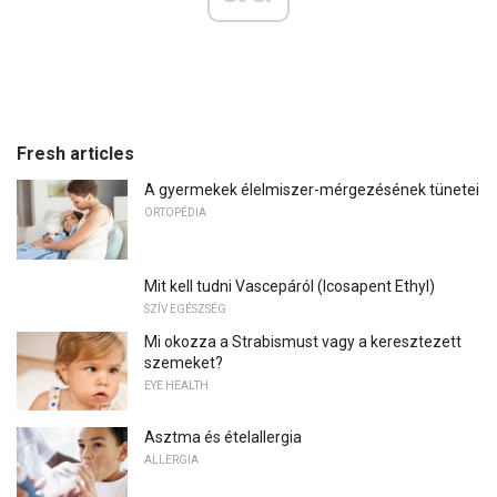
Fresh articles
A gyermekek élelmiszer-mérgezésének tünetei
ORTOPÉDIA
Mit kell tudni Vascepáról (Icosapent Ethyl)
SZÍV EGÉSZSÉG
Mi okozza a Strabismust vagy a keresztezett
szemeket?
EYE HEALTH
Asztma és ételallergia
ALLERGIA