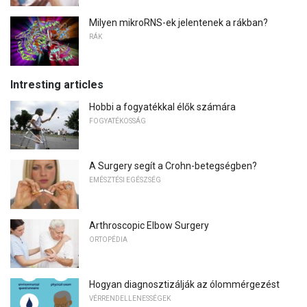
Milyen mikroRNS-ek jelentenek a rákban?
RÁK
Intresting articles
Hobbi a fogyatékkal élők számára
FOGYATÉKOSSÁG
A Surgery segít a Crohn-betegségben?
EMÉSZTÉSI EGÉSZSÉG
Arthroscopic Elbow Surgery
ORTOPÉDIA
Hogyan diagnosztizálják az ólommérgezést
VÉRRENDELLENESSÉGEK