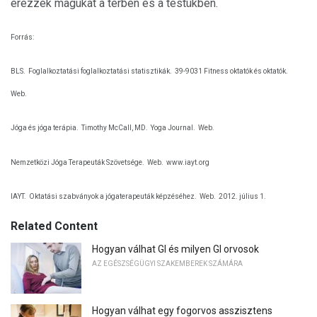
érezzék magukat a térben és a testükben.
Forrás:
BLS.
Foglalkoztatási foglalkoztatási statisztikák.
39-9031 Fitness oktatók és oktatók.
Web.
Jóga és jóga terápia.
Timothy McCall, MD.
Yoga Journal.
Web.
Nemzetközi Jóga Terapeuták Szövetsége.
Web.
www.iayt.org
IAYT.
Oktatási szabványok a jógaterapeuták képzéséhez.
Web.
2012. július 1.
Related Content
Hogyan válhat GI és milyen GI orvosok
AZ EGÉSZSÉGÜGYI SZAKEMBEREK SZÁMÁRA
Hogyan válhat egy fogorvos asszisztens