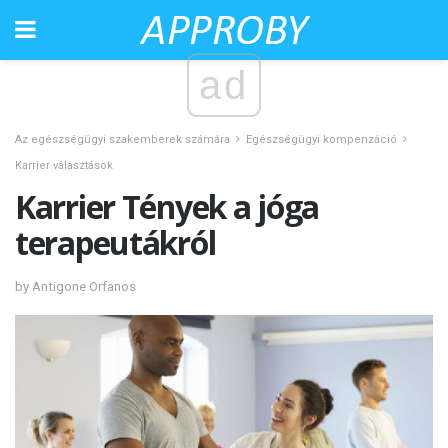
ad
Az egészségügyi szakemberek számára
Egészségügyi kompenzáció
Karrier választások
Karrier Tények a jóga
terapeutákról
by Antigone Orfanos