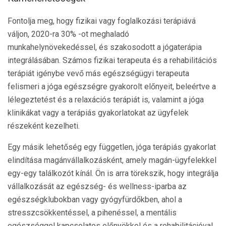
Fontolja meg, hogy fizikai vagy foglalkozási terápiává
váljon, 2020-ra 30% -ot meghaladó
munkahelynövekedéssel, és szakosodott a jógaterápia
integrálásában. Számos fizikai terapeuta és a rehabilitációs
terápiát igénybe vevő más egészségügyi terapeuta
felismeri a jóga egészségre gyakorolt ​​előnyeit, beleértve a
lélegeztetést és a relaxációs terápiát is, valamint a jóga
klinikákat vagy a terápiás gyakorlatokat az ügyfelek
részeként kezelheti.
Egy másik lehetőség egy független, jóga terápiás gyakorlat
elindítása magánvállalkozásként, amely magán-ügyfelekkel
egy-egy találkozót kínál. Ön is arra törekszik, hogy integrálja
vállalkozását az egészség- és wellness-iparba az
egészségklubokban vagy gyógyfürdőkben, ahol a
stresszcsökkentéssel, a pihenéssel, a mentális
egészséggel kapcsolatos előnyökkel és a rehabilitációval