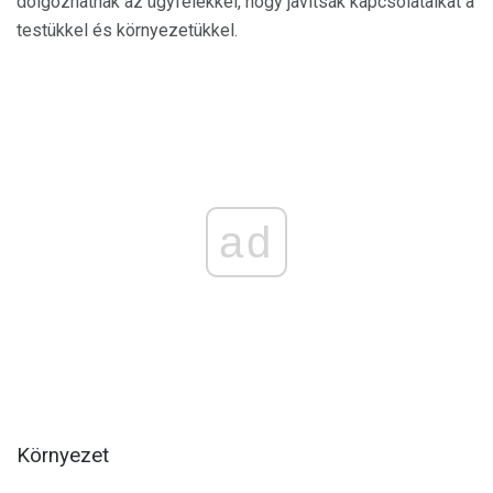
dolgozhatnak az ügyfelekkel, hogy javítsák kapcsolataikat a
testükkel és környezetükkel.
ad
Környezet