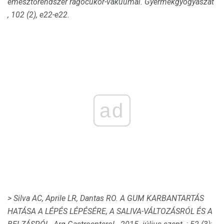
emésztőrendszer rágócukor-vákuumai.
Gyermekgyógyászat
,
102
(2), e22-e22.
ad
> Silva AC, Aprile LR, Dantas RO.
A GUM KARBANTARTÁS
HATÁSA A LÉPÉS LÉPÉSÉRE, A SALIVA-VÁLTOZÁSRÓL ÉS A