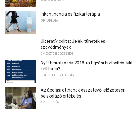
Inkontinencia és fizikai terápia
ORTOPÉDIA
Ulceratív colitis: Jelek, tünetek és
szövődmények
EMÉSZTÉSI EGÉSZSÉG
Nyílt beiratkozás 2018-ra Egyéni biztosítás: Mit
kell tudni?
EGÉSZSÉGBIZTOSÍTÁS
Az ápolási otthonok összetevői előzetesen
beiskolázó értékelés
AZ ÉLET VÉGE