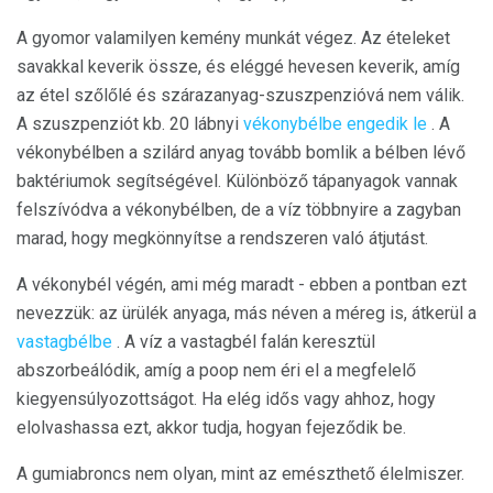
A gyomor valamilyen kemény munkát végez. Az ételeket
savakkal keverik össze, és eléggé hevesen keverik, amíg
az étel szőlőlé és szárazanyag-szuszpenzióvá nem válik.
A szuszpenziót kb. 20 lábnyi
vékonybélbe engedik le
. A
vékonybélben a szilárd anyag tovább bomlik a bélben lévő
baktériumok segítségével. Különböző tápanyagok vannak
felszívódva a vékonybélben, de a víz többnyire a zagyban
marad, hogy megkönnyítse a rendszeren való átjutást.
A vékonybél végén, ami még maradt - ebben a pontban ezt
nevezzük: az ürülék anyaga, más néven a méreg is, átkerül a
vastagbélbe
. A víz a vastagbél falán keresztül
abszorbeálódik, amíg a poop nem éri el a megfelelő
kiegyensúlyozottságot. Ha elég idős vagy ahhoz, hogy
elolvashassa ezt, akkor tudja, hogyan fejeződik be.
A gumiabroncs nem olyan, mint az emészthető élelmiszer.