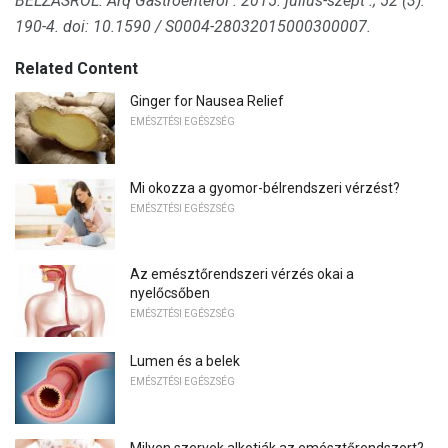
BELZÁSRÓL.
Arq Gastroenterol
.
2015. július-szept .; 52 (3):
190-4.
doi: 10.1590 / S0004-28032015000300007.
Related Content
Ginger for Nausea Relief
EMÉSZTÉSI EGÉSZSÉG
Mi okozza a gyomor-bélrendszeri vérzést?
EMÉSZTÉSI EGÉSZSÉG
Az emésztőrendszeri vérzés okai a
nyelőcsőben
EMÉSZTÉSI EGÉSZSÉG
Lumen és a belek
EMÉSZTÉSI EGÉSZSÉG
Milyen szervek alkotják az emésztőrendszert?