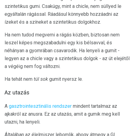
szintetikus gumi. Csakúgy, mint a chicle, nem süllyed le
egyáltalán rágással. Ráadásul könnyebb hozzáadni az
ízeket és a színeket a szintetikus dolgokhoz.
Ha nem tudod megverni a rágás közben, biztosan nem
leszel képes megszabadulni egy kis bélsavval, és
néhányan a gyomrában csavarodik. Ha lenyeli a gumit -
legyen az a chicle vagy a szintetikus dolgok - az út elejétől
a végéig nem fog változni.
Ha tehát nem
túl sok
gumit nyersz le.
Az utazás
A
gasztrointesztinális rendszer
mindent tartalmaz az
ajkakról az anusra. Ez az utazás, amit a gumik meg kell
utazni, ha lenyeli.
Általában az élelmiszer lebomlik, ahogy átmegy a GI