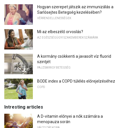
Hogyan szerepet játszik az immunizálás a
Sarlósejtes Betegség kezelésében?
VÉRRENDELLENESSÉGEK
Mi az elbeszélő orvoslás?
AZ EGÉSZSÉGÜGYI SZAKEMBEREK SZÁMÁRA
A kormány csökkenti a javasolt víz fluorid
szintjét
PAJZSMIRIGY BETEGSÉG
BODE index a COPD túlélés előrejelzéséhez
COPD
Intresting articles
A D-vitamin előnyei a nők számára a
menopauza során
VÁLTOZÁS KORA