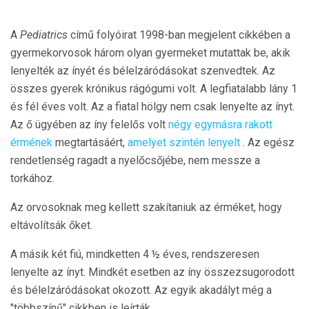
A
Pediatrics
című folyóirat 1998-ban megjelent cikkében a
gyermekorvosok három olyan gyermeket mutattak be, akik
lenyelték az ínyét és bélelzáródásokat szenvedtek. Az
összes gyerek krónikus rágógumi volt. A legfiatalabb lány 1
és fél éves volt. Az a fiatal hölgy nem csak lenyelte az ínyt.
Az ő ügyében az íny felelős volt
négy egymásra rakott
érmének
megtartásáért,
amelyet szintén lenyelt
. Az egész
rendetlenség ragadt a nyelőcsőjébe, nem messze a
torkához.
Az orvosoknak meg kellett szakítaniuk az érméket, hogy
eltávolítsák őket.
A másik két fiú, mindketten 4 ½ éves, rendszeresen
lenyelte az ínyt. Mindkét esetben az íny összezsugorodott
és bélelzáródásokat okozott. Az egyik akadályt még a
"többszínű" cikkben is leírták.