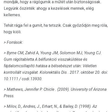
mondják, hogy a rágógumik a műtét után biztonságosak.
Legyünk őszinték: ahogy a kezelések mennek, elég
kellemes.
Tehát rágja fel a gumit, ha tetszik. Csak győződjön meg róla,
hogy kiöli.
> Források:
> Byrne CM, Zahid A, Young JM, Solomon MJ, Young CJ.
Gum rágótabletta A bélfunkció visszaküldése és
fájdalomcsillapító hatása a bélsebészet után: Véletlen
kontrollált vizsgálat.
Kolorektális Dis
.
2017. október 20. doi:
10.1111 / codi.13930.
> Mathews, Jennifer P.
Chicle
.
(2009).
University of Arizona
Press.
> Milov, D., Andres, J., Erhart, N., & Bailey, D. (1998).
Az