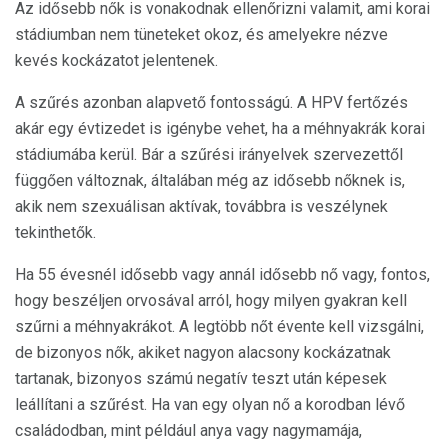
Az idősebb nők is vonakodnak ellenőrizni valamit, ami korai
stádiumban nem tüneteket okoz, és amelyekre nézve
kevés kockázatot jelentenek.
A szűrés azonban alapvető fontosságú. A HPV fertőzés
akár egy évtizedet is igénybe vehet, ha a méhnyakrák korai
stádiumába kerül. Bár a szűrési irányelvek szervezettől
függően változnak, általában még az idősebb nőknek is,
akik nem szexuálisan aktívak, továbbra is veszélynek
tekinthetők.
Ha 55 évesnél idősebb vagy annál idősebb nő vagy, fontos,
hogy beszéljen orvosával arról, hogy milyen gyakran kell
szűrni a méhnyakrákot. A legtöbb nőt évente kell vizsgálni,
de bizonyos nők, akiket nagyon alacsony kockázatnak
tartanak, bizonyos számú negatív teszt után képesek
leállítani a szűrést. Ha van egy olyan nő a korodban lévő
családodban, mint például anya vagy nagymamája,