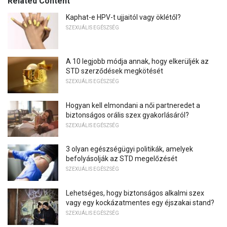
Related Content
Kaphat-e HPV-t ujjaitól vagy öklétől?
SZEXUÁLIS EGÉSZSÉG
A 10 legjobb módja annak, hogy elkerüljék az
STD szerződések megkötését
SZEXUÁLIS EGÉSZSÉG
Hogyan kell elmondani a női partneredet a
biztonságos orális szex gyakorlásáról?
SZEXUÁLIS EGÉSZSÉG
3 olyan egészségügyi politikák, amelyek
befolyásolják az STD megelőzését
SZEXUÁLIS EGÉSZSÉG
Lehetséges, hogy biztonságos alkalmi szex
vagy egy kockázatmentes egy éjszakai stand?
SZEXUÁLIS EGÉSZSÉG