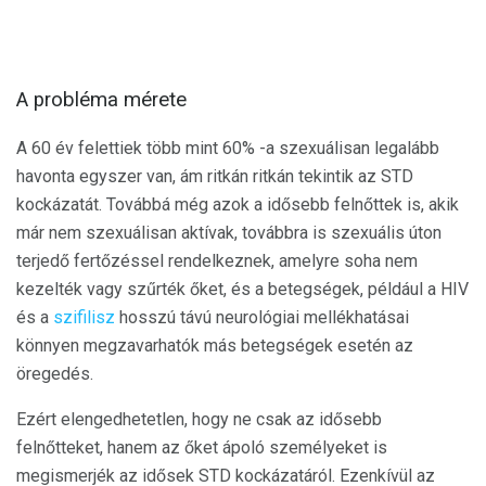
A probléma mérete
A 60 év felettiek több mint 60% -a szexuálisan legalább
havonta egyszer van, ám ritkán ritkán tekintik az STD
kockázatát. Továbbá még azok a idősebb felnőttek is, akik
már nem szexuálisan aktívak, továbbra is szexuális úton
terjedő fertőzéssel rendelkeznek, amelyre soha nem
kezelték vagy szűrték őket, és a betegségek, például a HIV
és a
szifilisz
hosszú távú neurológiai mellékhatásai
könnyen megzavarhatók más betegségek esetén az
öregedés.
Ezért elengedhetetlen, hogy ne csak az idősebb
felnőtteket, hanem az őket ápoló személyeket is
megismerjék az idősek STD kockázatáról. Ezenkívül az