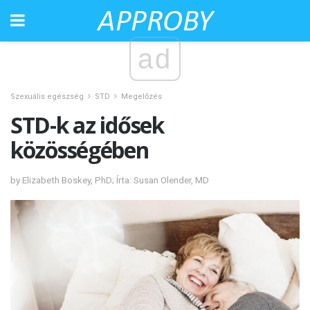
ad
Szexuális egészség
STD
Megelőzés
STD-k az idősek
közösségében
by Elizabeth Boskey, PhD; Írta: Susan Olender, MD