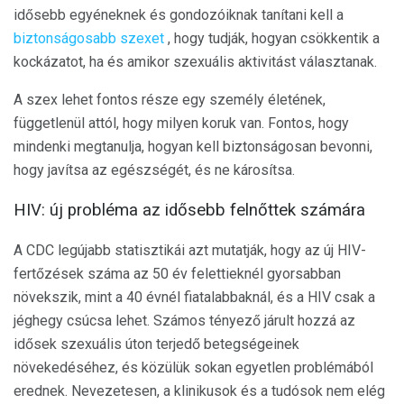
idősebb egyéneknek és gondozóiknak tanítani kell a
biztonságosabb szexet
, hogy tudják, hogyan csökkentik a
kockázatot, ha és amikor szexuális aktivitást választanak.
A szex lehet fontos része egy személy életének,
függetlenül attól, hogy milyen koruk van. Fontos, hogy
mindenki megtanulja, hogyan kell biztonságosan bevonni,
hogy javítsa az egészségét, és ne károsítsa.
HIV: új probléma az idősebb felnőttek számára
A CDC legújabb statisztikái azt mutatják, hogy az új HIV-
fertőzések száma az 50 év felettieknél gyorsabban
növekszik, mint a 40 évnél fiatalabbaknál, és a HIV csak a
jéghegy csúcsa lehet. Számos tényező járult hozzá az
idősek szexuális úton terjedő betegségeinek
növekedéséhez, és közülük sokan egyetlen problémából
erednek. Nevezetesen, a klinikusok és a tudósok nem elég