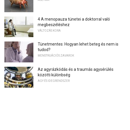
4 A menopauza tünetei a doktorral való
megbeszéléshez
VÁLTOZÁS KORA
Tünetmentes: Hogyan lehet beteg és nem is
tudod?
MENSTRUÁCIÓS ZAVAROK
Az agyrázkódás és a traumás agysérülés
közötti különbség
AGY ÉS IDEGRENDSZER