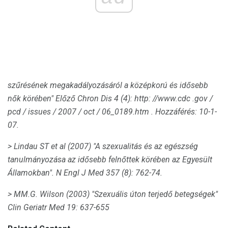
szűrésének megakadályozásáról a
középkorú és idősebb
nők körében" Előző Chron Dis 4 (4):
http: //www.cdc .gov /
pcd / issues / 2007 / oct / 06_0189.htm
.
Hozzáférés: 10-1-
07.
> Lindau ST et al (2007) "A szexualitás és az egészség
tanulmányozása az idősebb felnőttek körében az Egyesült
Államokban".
N Engl J Med 357 (8): 762-74.
> MM.G.
Wilson (2003) "Szexuális úton terjedő betegségek"
Clin Geriatr Med 19: 637-655