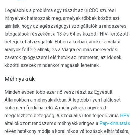
Legalábbis a probléma egy részét az új CDC szűrési
irányelvek határozzák meg, amelyek többek között azt
ajánlják, hogy az egészségügyi szolgáltatók a rendszeres
látogatások részeként a 13 és 64 év közötti, HIV-fertőzött
betegeket átvizsgálják. Ebben a korban, amikor a válási
arányok felfelé állnak, és a Viagra és más merevedési
zavarok gyógyszerei elérhetők az interneten, az idősek
közötti szexek mindenkor magasak lehetnek.
Méhnyakrák
Minden évben több ezer nő vesz részt az Egyesült
Államokban a méhnyakrákban. A legtöbb ilyen haláleset
soha nem fordulhat elő. A méhnyakrák nagyrészt
megelőzhető betegség. A szexuális úton terjedő vírus
HPV
által okozott rendszeres méhnyakkeringés a
Pap-kimutatás
révén hatékony módja a korai rákos változások elhárítására,