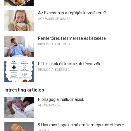
Az Excedrin jó a fejfájás kezelésére?
AGY ÉS IDEGRENDSZER
Penile törés felismerése és kezelése
UROLÓGIAI EGÉSZSÉG
UTI-k: okok és kockázati tényezők
UROLÓGIAI EGÉSZSÉG
Intresting articles
Hipnagógiai hallucinációk
ALVÁSZAVAROK
9 Hasznos tippek a házimák megszüntetésére
ASZTMA