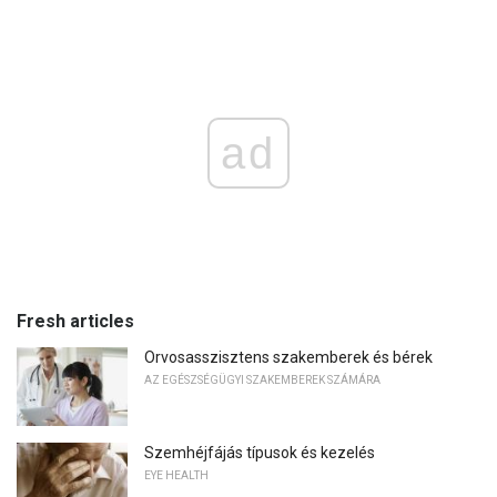
ad
Fresh articles
Orvosasszisztens szakemberek és bérek
AZ EGÉSZSÉGÜGYI SZAKEMBEREK SZÁMÁRA
Szemhéjfájás típusok és kezelés
EYE HEALTH