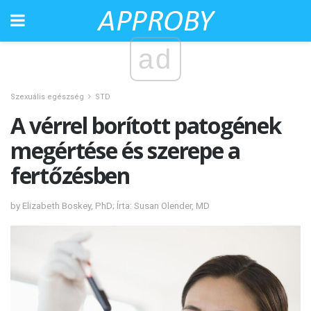
ad
Szexuális egészség
STD
A vérrel borított patogének
megértése és szerepe a
fertőzésben
by Elizabeth Boskey, PhD; Írta: Susan Olender, MD