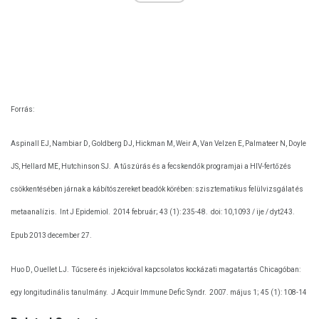
Forrás:
Aspinall EJ, Nambiar D, Goldberg DJ, Hickman M, Weir A, Van Velzen E, Palmateer N, Doyle
JS, Hellard ME, Hutchinson SJ.
A tűszúrás és a fecskendők programjai a HIV-fertőzés
csökkentésében járnak a kábítószereket beadók körében: szisztematikus felülvizsgálat és
metaanalízis.
Int J Epidemiol.
2014 február; 43 (1): 235-48.
doi: 10,1093 / ije / dyt243.
Epub 2013 december 27.
Huo D, Ouellet LJ.
Tűcsere és injekcióval kapcsolatos kockázati magatartás Chicagóban:
egy longitudinális tanulmány.
J Acquir Immune Defic Syndr.
2007. május 1; 45 (1): 108-14