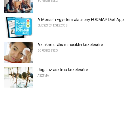
BŐREGÉSZSÉG
A Monash Egyetem alacsony FODMAP Diet App
EMÉSZTÉSI EGÉSZSÉG
Az akne orális minociklin kezelésére
BŐREGÉSZSÉG
Jóga az asztma kezelésére
ASZTMA