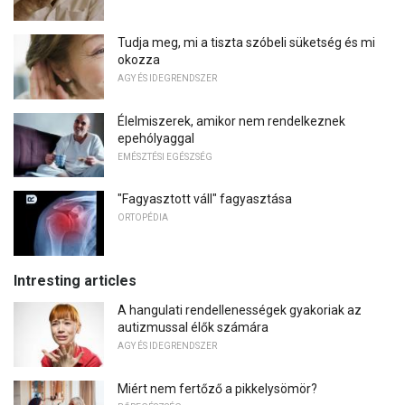
Tudja meg, mi a tiszta szóbeli süketség és mi
okozza
AGY ÉS IDEGRENDSZER
Élelmiszerek, amikor nem rendelkeznek
epehólyaggal
EMÉSZTÉSI EGÉSZSÉG
"Fagyasztott váll" fagyasztása
ORTOPÉDIA
Intresting articles
A hangulati rendellenességek gyakoriak az
autizmussal élők számára
AGY ÉS IDEGRENDSZER
Miért nem fertőző a pikkelysömör?