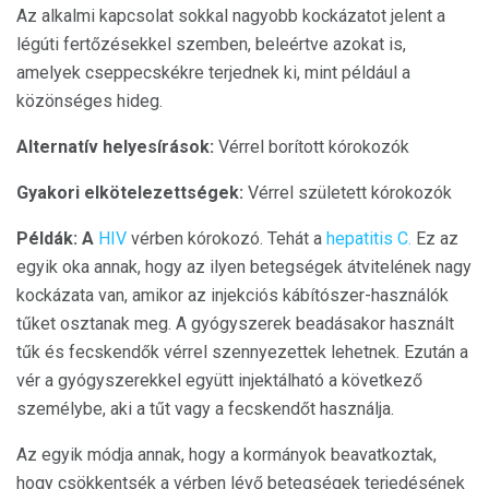
Az alkalmi kapcsolat sokkal nagyobb kockázatot jelent a
légúti fertőzésekkel szemben, beleértve azokat is,
amelyek cseppecskékre terjednek ki, mint például a
közönséges hideg.
Alternatív helyesírások:
Vérrel borított kórokozók
Gyakori elkötelezettségek:
Vérrel született kórokozók
Példák: A
HIV
vérben kórokozó. Tehát a
hepatitis C.
Ez az
egyik oka annak, hogy az ilyen betegségek átvitelének nagy
kockázata van, amikor az injekciós kábítószer-használók
tűket osztanak meg. A gyógyszerek beadásakor használt
tűk és fecskendők vérrel szennyezettek lehetnek. Ezután a
vér a gyógyszerekkel együtt injektálható a következő
személybe, aki a tűt vagy a fecskendőt használja.
Az egyik módja annak, hogy a kormányok beavatkoztak,
hogy csökkentsék a vérben lévő betegségek terjedésének