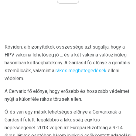
Röviden, a bizonyítékok összessége azt sugallja, hogy a
HPV vakcina lehetőség jó ... és a két vakcina valószínűleg
hasonlóan költséghatékony. A Gardasil fő előnye a genitális
szemölcsök, valamint a
rákos megbetegedések
elleni
védelem.
A Cervarix fő előnye, hogy erősebb és hosszabb védelmet
nyújt a különféle rákos törzsek ellen.
Ó, és van egy másik lehetséges előnye a Cervarixnak a
Gardasil felett, legalábbis a lakosság egy kis
népességénél. 2013 végén az Európai Bizottság a 9-14
éves lányok esetében három injekció csökkentett adagolási