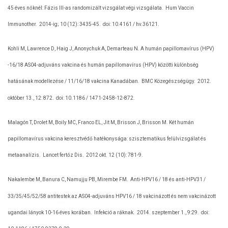
45 éves nőknél: Fázis III-as randomizált vizsgálat végi vizsgálata.
Hum Vaccin
Immunother.
2014-ig; 10 (12): 3435-45.
doi: 10.4161 / hv.36121.
Kohli M, Lawrence D, Haig J, Anonychuk A, Demarteau N. A humán papillomavírus (HPV)
-16/18 AS04-adjuváns vakcina és humán papillomavírus (HPV) közötti különbség
hatásának modellezése / 11/16/18 vakcina Kanadában.
BMC Közegészségügy.
2012.
október 13., 12: 872.
doi: 10.1186 / 1471-2458-12-872.
Malagón T, Drolet M, Boily MC, Franco EL, Jit M, Brisson J, Brisson M. Két humán
papillomavírus vakcina keresztvédő hatékonysága: szisztematikus felülvizsgálat és
metaanalízis.
Lancet fertőz Dis.
2012 okt. 12 (10): 781-9.
Nakalembe M, Banura C, Namujju PB, Mirembe FM.
Anti-HPV16 / 18 és anti-HPV31 /
33/35/45/52/58 antitestek az AS04-adjuváns HPV16 / 18 vakcinázott és nem vakcinázott
ugandai lányok 10-16 éves korában.
Infekció a ráknak.
2014. szeptember 1., 9:29.
doi: