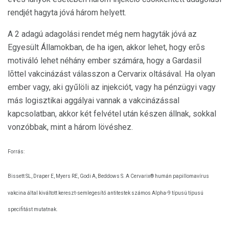
rendjét hagyta jóvá három helyett.
A 2 adagú adagolási rendet még nem hagyták jóvá az
Egyesült Államokban, de ha igen, akkor lehet, hogy erõs
motiváló lehet néhány ember számára, hogy a Gardasil
lõttel vakcinázást válasszon a Cervarix oltásával. Ha olyan
ember vagy, aki gyűlöli az injekciót, vagy ha pénzügyi vagy
más logisztikai aggályai vannak a vakcinázással
kapcsolatban, akkor két felvétel után készen állnak, sokkal
vonzóbbak, mint a három lövéshez.
Forrás:
Bissett SL, Draper E, Myers RE, Godi A, Beddows S. A Cervarix® humán papillomavírus
vakcina által kiváltott kereszt-semlegesítő antitestek számos Alpha-9 típusú típusú
specifitást mutatnak.