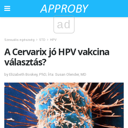
ad
Szexuális egészség
STD
HPV
A Cervarix jó HPV vakcina
választás?
by Elizabeth Boskey, PhD; Írta: Susan Olender, MD