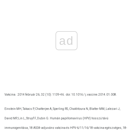
ad
Vakcina.
2014 február 26; 32 (10): 1139-46.
doi: 10.1016 / j.vaccine.2014.01.008.
Einstein MH, Takacs P, Chatterjee A, Sperling RS, Chakhtoura N, Blatter MM, Lalezari J,
David MP, Lin L, Struyf F, Dubin G. Humán papillomavírus (HPV) hosszú távú
immunogenitása, 18 AS04-adjuváns vakcina és HPV-6/11/16/18 vakcina egészséges, 18-