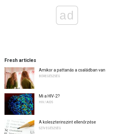
ad
Fresh articles
Amikor a pattanás a családban van
BŐREGÉSZSÉG
Mi a HIV-2?
HIV / AIDS
A koleszterinszint ellenőrzése
SZÍV EGÉSZSÉG