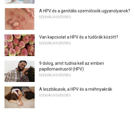
A HPV és a genitális szemölcsök ugyanolyanok?
SZEXUÁLIS EGÉSZSÉG
Van kapcsolat a HPV és a tüdőrák között?
SZEXUÁLIS EGÉSZSÉG
9 dolog, amit tudnia kell az emberi
papillomavírusról (HPV)
SZEXUÁLIS EGÉSZSÉG
A leszbikusok, a HPV és a méhnyakrák
SZEXUÁLIS EGÉSZSÉG