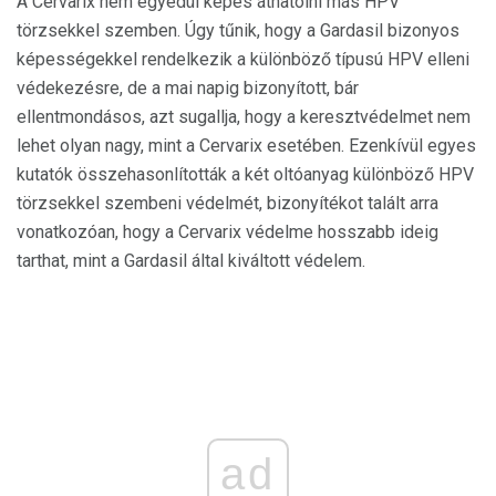
A Cervarix nem egyedül képes áthatolni más HPV
törzsekkel szemben. Úgy tűnik, hogy a Gardasil bizonyos
képességekkel rendelkezik a különböző típusú HPV elleni
védekezésre, de a mai napig bizonyított, bár
ellentmondásos, azt sugallja, hogy a keresztvédelmet nem
lehet olyan nagy, mint a Cervarix esetében. Ezenkívül egyes
kutatók összehasonlították a két oltóanyag különböző HPV
törzsekkel szembeni védelmét, bizonyítékot talált arra
vonatkozóan, hogy a Cervarix védelme hosszabb ideig
tarthat, mint a Gardasil által kiváltott védelem.
ad