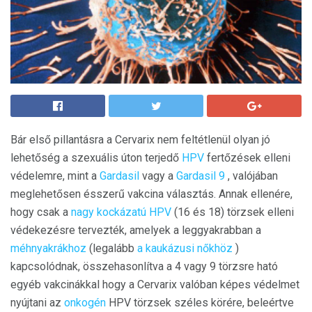
Bár első pillantásra a Cervarix nem feltétlenül olyan jó
lehetőség a szexuális úton terjedő
HPV
fertőzések elleni
védelemre, mint a
Gardasil
vagy a
Gardasil 9
, valójában
meglehetősen ésszerű vakcina választás. Annak ellenére,
hogy csak a
nagy kockázatú HPV
(16 és 18) törzsek elleni
védekezésre tervezték, amelyek a leggyakrabban a
méhnyakrákhoz
(legalább
a kaukázusi nőkhöz
)
kapcsolódnak, összehasonlítva a 4 vagy 9 törzsre ható
egyéb vakcinákkal hogy a Cervarix valóban képes védelmet
nyújtani az
onkogén
HPV törzsek széles körére, beleértve