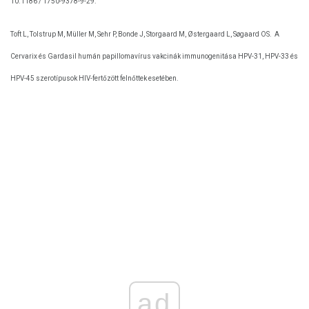
10.1186 / 1750-9378-9-29.
Toft L, Tolstrup M, Müller M, Sehr P, Bonde J, Storgaard M, Østergaard L, Søgaard OS.
A
Cervarix és Gardasil humán papillomavírus vakcinák immunogenitása HPV-31, HPV-33 és
HPV-45 szerotípusok HIV-fertőzött felnőttek esetében.
ad