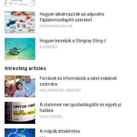
Hogyan alkalmazzák az adjuváns
fájdalomcsillapító szereket
KRÓNIKUS FÁJDALOM
Hogyan kezeljük a Stingray Sting-t
ELSŐSEGÉLY
Intresting articles
Források és információk a siket indiánok
számára
HALLÁSVESZTÉS / SÜKETSÉG
A statinnek van gyulladásgátló és egyéb jó
hatása
SZÍV EGÉSZSÉG
A májrák áttekintése