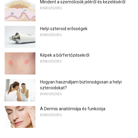
Mindent a szemölcsök jeléről és kezeléséről
BŐREGÉSZSÉG
Helyi szteroid erõsségek
BŐREGÉSZSÉG
Képek a bőrfertőzésekről
BŐREGÉSZSÉG
Hogyan használjam biztonságosan a helyi
szteroidokat?
BŐREGÉSZSÉG
A Dermis anatómiája és funkciója
BŐREGÉSZSÉG