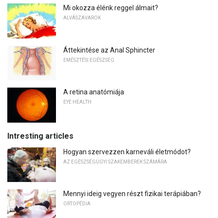
Mi okozza élénk reggel álmait?
ALVÁSZAVAROK
Áttekintése az Anal Sphincter
EMÉSZTÉSI EGÉSZSÉG
A retina anatómiája
EYE HEALTH
Intresting articles
Hogyan szervezzen karneváli életmódot?
AZ EGÉSZSÉGÜGYI SZAKEMBEREK SZÁMÁRA
Mennyi ideig vegyen részt fizikai terápiában?
ORTOPÉDIA