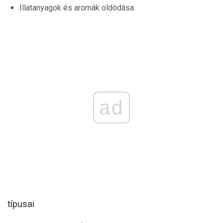
Illatanyagok és aromák oldódása
ad
típusai