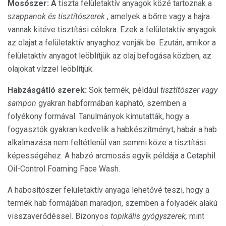
Mosószer: A
tiszta felületaktív anyagok közé tartoznak a
szappanok és tisztítószerek
, amelyek a bőrre vagy a hajra
vannak kitéve tisztítási célokra. Ezek a felületaktív anyagok
az olajat a felületaktív anyaghoz vonják be. Ezután, amikor a
felületaktív anyagot leöblítjük az olaj befogása közben, az
olajokat vízzel leöblítjük.
Habzásgátló szerek:
Sok termék, például
tisztítószer vagy
sampon
gyakran habformában kapható, szemben a
folyékony formával. Tanulmányok kimutatták, hogy a
fogyasztók gyakran kedvelik a habkészítményt, habár a hab
alkalmazása nem feltétlenül van semmi köze a tisztítási
képességéhez. A habzó arcmosás egyik példája a Cetaphil
Oil-Control Foaming Face Wash.
A habosítószer felületaktív anyaga lehetővé teszi, hogy a
termék hab formájában maradjon, szemben a folyadék alakú
visszaverődéssel. Bizonyos
topikális gyógyszerek,
mint