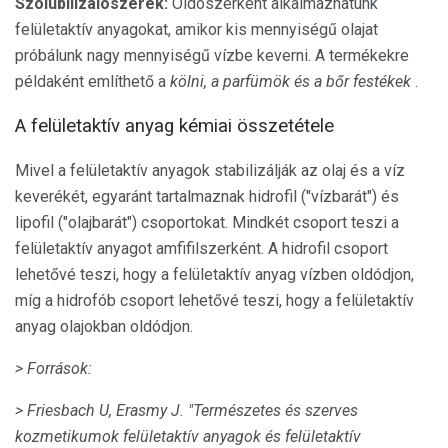
Szolubilizálószerek:
Oldószerként alkalmazhatunk
felületaktív anyagokat, amikor kis mennyiségű olajat
próbálunk nagy mennyiségű vízbe keverni. A termékekre
példaként említhető a
kölni, a parfümök és a bőr festékek
.
A felületaktív anyag kémiai összetétele
Mivel a felületaktív anyagok stabilizálják az olaj és a víz
keverékét, egyaránt tartalmaznak hidrofil ("vízbarát") és
lipofil ("olajbarát") csoportokat. Mindkét csoport teszi a
felületaktív anyagot amfifilszerként. A hidrofil csoport
lehetővé teszi, hogy a felületaktív anyag vízben oldódjon,
míg a hidrofób csoport lehetővé teszi, hogy a felületaktív
anyag olajokban oldódjon.
> Források:
> Friesbach U, Erasmy J. "Természetes és szerves
kozmetikumok felületaktív anyagok és felületaktív