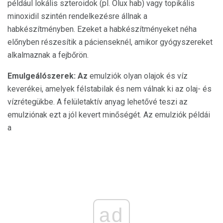
például lokális szteroidok (pl. Olux hab) vagy topikális
minoxidil szintén rendelkezésre állnak a
habkészítményben. Ezeket a habkészítményeket néha
előnyben részesítik a pácienseknél, amikor gyógyszereket
alkalmaznak a fejbőrön.
Emulgeálószerek: Az
emulziók olyan olajok és víz
keverékei, amelyek félstabilak és nem válnak ki az olaj- és
vízrétegükbe. A felületaktív anyag lehetővé teszi az
emulziónak ezt a jól kevert minőségét. Az emulziók példái
a
ad